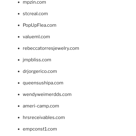
mpzin.com
stcreal.com
PopUpFlea.com
valueml.com
rebeccatorresjewelry.com
jmpbliss.com
drjorgerico.com
queensushipa.com
wendyweimerdds.com
ameri-camp.com
hrsreceivables.com
empconst1.com