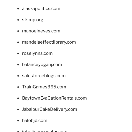
alaskapolitics.com
stsmp.org
manoelneves.com
mandelaeffectlibrary.com
roselynns.com
balanceyoganj.com
salesforceblogs.com
TrainGames365.com
BaytownEvaCationRentals.com
JabalpurCakeDelivery.com
halobjd.com
intelligenceqatar.com