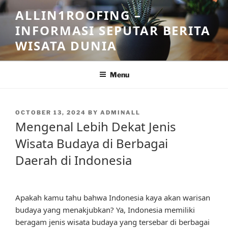
Skip
ALLIN1ROOFING –
to
INFORMASI SEPUTAR BERITA
content
WISATA DUNIA
Menu
POSTED
OCTOBER 13, 2024
BY
ADMINALL
ON
Mengenal Lebih Dekat Jenis
Wisata Budaya di Berbagai
Daerah di Indonesia
Apakah kamu tahu bahwa Indonesia kaya akan warisan
budaya yang menakjubkan? Ya, Indonesia memiliki
beragam jenis wisata budaya yang tersebar di berbagai