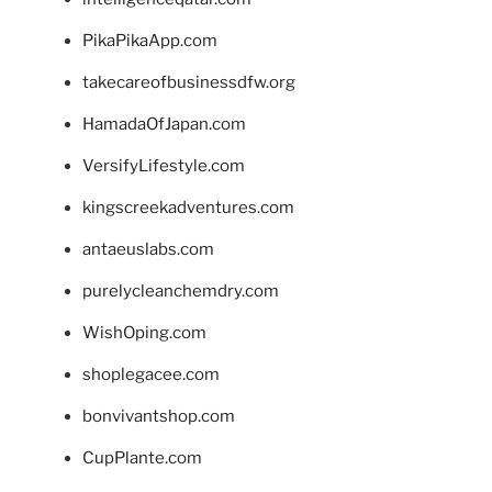
PikaPikaApp.com
takecareofbusinessdfw.org
HamadaOfJapan.com
VersifyLifestyle.com
kingscreekadventures.com
antaeuslabs.com
purelycleanchemdry.com
WishOping.com
shoplegacee.com
bonvivantshop.com
CupPlante.com