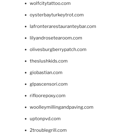
wolfcitytattoo.com
oysterbayturkeytrot.com
lafronterarestauranteybar.com
lilyandrosetearoom.com
olivesburgberrypatch.com
theslushkids.com
giobastian.com
glpascensori.com
rifloorepoxy.com
woolleymillingandpaving.com
uptonpvd.com
2troublegrill.com