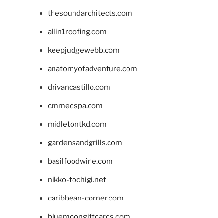
thesoundarchitects.com
allin1roofing.com
keepjudgewebb.com
anatomyofadventure.com
drivancastillo.com
cmmedspa.com
midletontkd.com
gardensandgrills.com
basilfoodwine.com
nikko-tochigi.net
caribbean-corner.com
bluemoongiftcards.com