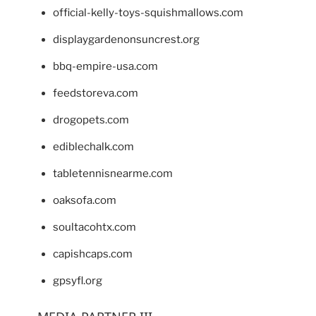
official-kelly-toys-squishmallows.com
displaygardenonsuncrest.org
bbq-empire-usa.com
feedstoreva.com
drogopets.com
ediblechalk.com
tabletennisnearme.com
oaksofa.com
soultacohtx.com
capishcaps.com
gpsyfl.org