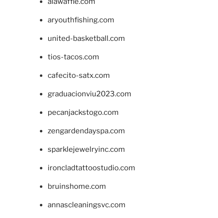
alawaffle.com
aryouthfishing.com
united-basketball.com
tios-tacos.com
cafecito-satx.com
graduacionviu2023.com
pecanjackstogo.com
zengardendayspa.com
sparklejewelryinc.com
ironcladtattoostudio.com
bruinshome.com
annascleaningsvc.com