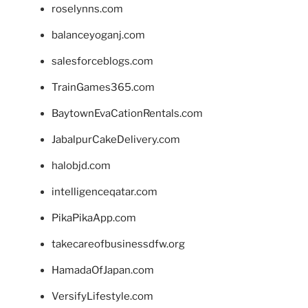
roselynns.com
balanceyoganj.com
salesforceblogs.com
TrainGames365.com
BaytownEvaCationRentals.com
JabalpurCakeDelivery.com
halobjd.com
intelligenceqatar.com
PikaPikaApp.com
takecareofbusinessdfw.org
HamadaOfJapan.com
VersifyLifestyle.com