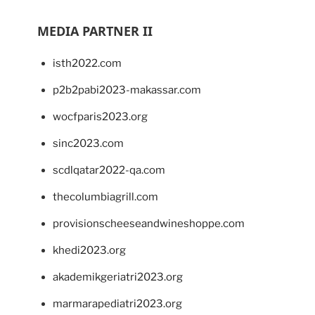
MEDIA PARTNER II
isth2022.com
p2b2pabi2023-makassar.com
wocfparis2023.org
sinc2023.com
scdlqatar2022-qa.com
thecolumbiagrill.com
provisionscheeseandwineshoppe.com
khedi2023.org
akademikgeriatri2023.org
marmarapediatri2023.org