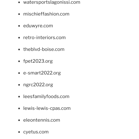
watersportslagonissi.com
mischieffashion.com
eduwyre.com
retro-interiors.com
theblvd-boise.com
fpet2023.org
e-smart2022.org
ngrc2022.org
leesfamilyfoods.com
lewis-lewis-cpas.com
eleontennis.com
cyetus.com