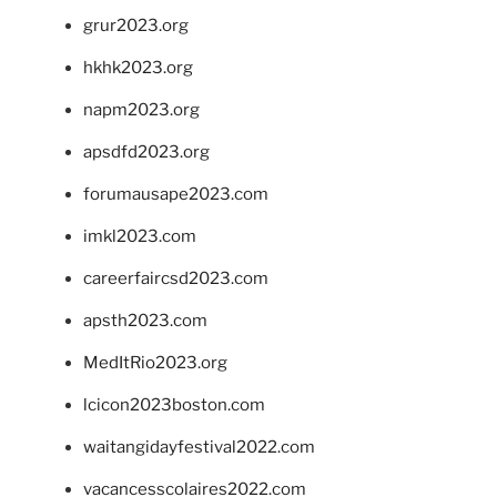
grur2023.org
hkhk2023.org
napm2023.org
apsdfd2023.org
forumausape2023.com
imkl2023.com
careerfaircsd2023.com
apsth2023.com
MedItRio2023.org
lcicon2023boston.com
waitangidayfestival2022.com
vacancesscolaires2022.com