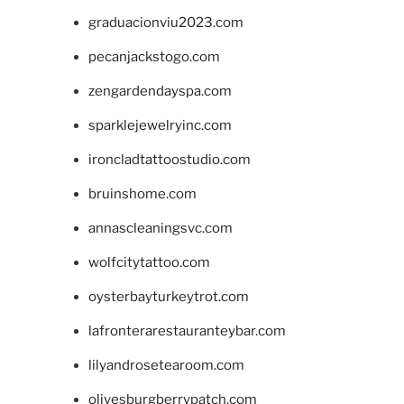
graduacionviu2023.com
pecanjackstogo.com
zengardendayspa.com
sparklejewelryinc.com
ironcladtattoostudio.com
bruinshome.com
annascleaningsvc.com
wolfcitytattoo.com
oysterbayturkeytrot.com
lafronterarestauranteybar.com
lilyandrosetearoom.com
olivesburgberrypatch.com