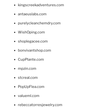
kingscreekadventures.com
antaeuslabs.com
purelycleanchemdry.com
WishOping.com
shoplegacee.com
bonvivantshop.com
CupPlante.com
mpzin.com
stcreal.com
PopUpFlea.com
valueml.com
rebeccatorresjewelry.com