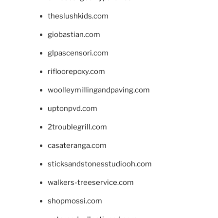
theslushkids.com
giobastian.com
glpascensori.com
rifloorepoxy.com
woolleymillingandpaving.com
uptonpvd.com
2troublegrill.com
casateranga.com
sticksandstonesstudiooh.com
walkers-treeservice.com
shopmossi.com