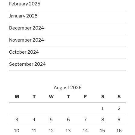
February 2025
January 2025
December 2024
November 2024
October 2024
September 2024
August 2026
M
T
W
T
F
S
S
1
2
3
4
5
6
7
8
9
10
11
12
13
14
15
16