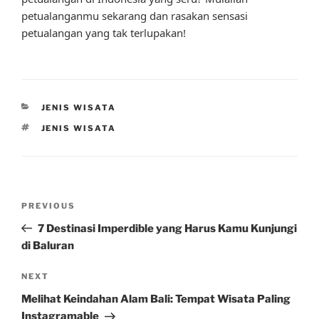
petualanganmu sekarang dan rasakan sensasi
petualangan yang tak terlupakan!
CATEGORIES
JENIS WISATA
TAGS
JENIS WISATA
Post
Previous
PREVIOUS
navigation
Post
7 Destinasi Imperdible yang Harus Kamu Kunjungi
di Baluran
Next
NEXT
Post
Melihat Keindahan Alam Bali: Tempat Wisata Paling
Instagramable