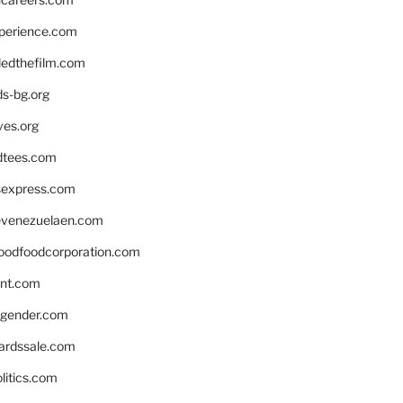
xperience.com
edthefilm.com
ds-bg.org
ves.org
tees.com
rsexpress.com
venezuelaen.com
oodfoodcorporation.com
nnt.com
gender.com
ardssale.com
litics.com