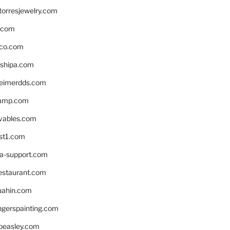
torresjewelry.com
s.com
ico.com
shipa.com
eimerdds.com
camp.com
ivables.com
st1.com
la-support.com
estaurant.com
uahin.com
erspainting.com
beasley.com