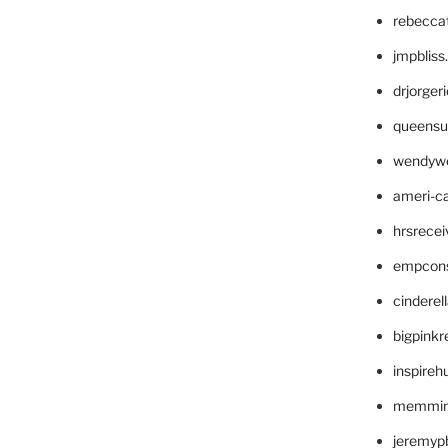
rebecca
jmpblis
drjorger
queensu
wendyw
ameri-
hrsrece
empcon
cinderel
bigpinkr
inspireh
memming
jeremyp