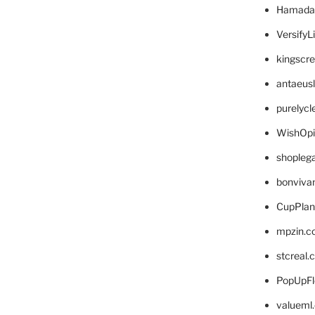
Hamada
VersifyL
kingscr
antaeus
purelyc
WishOp
shopleg
bonviva
CupPlan
mpzin.c
stcreal.
PopUpFl
valueml