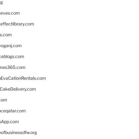
rg
neves.com
ffectlibrary.com
ns.com
yoganj.com
rceblogs.com
ames365.com
EvaCationRentals.com
rCakeDelivery.com
.com
enceqatar.com
aApp.com
eofbusinessdfw.org