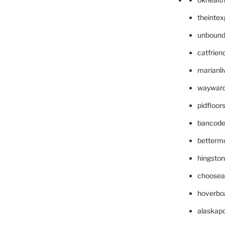
theinte
unbound
catfrien
marianli
wayward
pidfloo
bancode
betterm
hingsto
choosea
hoverbo
alaskapo