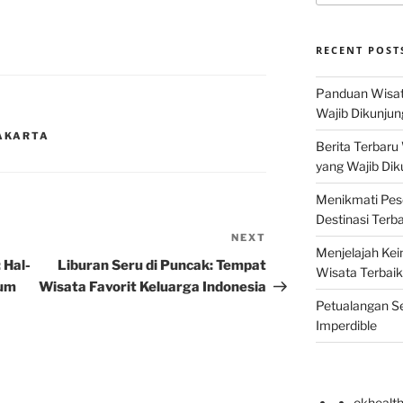
RECENT POST
Panduan Wisat
Wajib Dikunjun
JAKARTA
Berita Terbaru
yang Wajib Dik
Menikmati Pes
Destinasi Terb
NEXT
Next
Menjelajah Kei
Post
 Hal-
Liburan Seru di Puncak: Tempat
Wisata Terbaik
lum
Wisata Favorit Keluarga Indonesia
Petualangan Se
Imperdible
okhealt