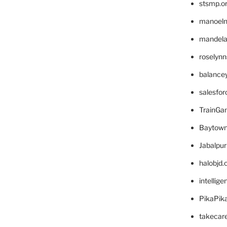
stsmp.o
manoel
mandelae
roselyn
balance
salesfo
TrainG
Baytown
Jabalpu
halobjd
intellig
PikaPik
takecar