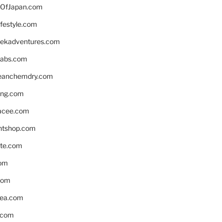
OfJapan.com
ifestyle.com
eekadventures.com
labs.com
leanchemdry.com
ing.com
acee.com
ntshop.com
te.com
om
com
ea.com
.com