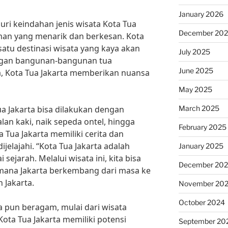
January 2026
uri keindahan jenis wisata Kota Tua
December 20
man yang menarik dan berkesan. Kota
atu destinasi wisata yang kaya akan
July 2025
ngan bangunan-bangunan tua
June 2025
da, Kota Tua Jakarta memberikan nuansa
May 2025
March 2025
a Jakarta bisa dilakukan dengan
alan kaki, naik sepeda ontel, hingga
February 2025
 Tua Jakarta memiliki cerita dan
ijelajahi. “Kota Tua Jakarta adalah
January 2025
sejarah. Melalui wisata ini, kita bisa
December 20
imana Jakarta berkembang dari masa ke
 Jakarta.
November 20
October 2024
ta pun beragam, mulai dari wisata
“Kota Tua Jakarta memiliki potensi
September 20