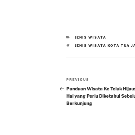
CATEGORIES
JENIS WISATA
TAGS
JENIS WISATA KOTA TUA 
Post
Previous
PREVIOUS
navigation
Post
Panduan Wisata Ke Teluk Hijau:
Hal yang Perlu Diketahui Sebe
Berkunjung