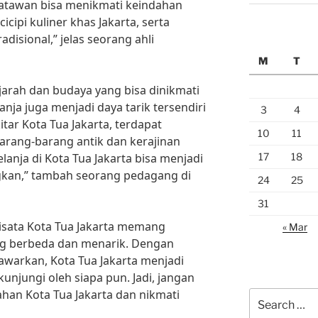
satawan bisa menikmati keindahan
cipi kuliner khas Jakarta, serta
disional,” jelas seorang ahli
M
T
jarah dan budaya yang bisa dinikmati
lanja juga menjadi daya tarik tersendiri
3
4
tar Kota Tua Jakarta, terdapat
10
11
arang-barang antik dan kerajinan
17
18
lanja di Kota Tua Jakarta bisa menjadi
an,” tambah seorang pedagang di
24
25
31
isata Kota Tua Jakarta memang
« Mar
 berbeda dan menarik. Dengan
tawarkan, Kota Tua Jakarta menjadi
kunjungi oleh siapa pun. Jadi, jangan
ahan Kota Tua Jakarta dan nikmati
Search
for: