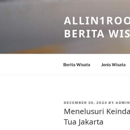
Skip
to
ALLIN1ROO
content
BERITA WI
Berita Wisata
Jenis Wisata
POSTED
DECEMBER 30, 2024
BY
ADMIN
ON
Menelusuri Keinda
Tua Jakarta