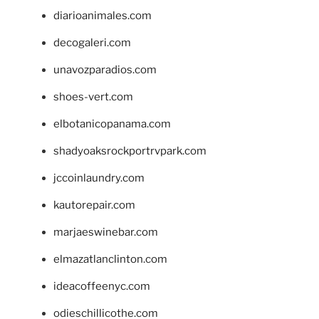
diarioanimales.com
decogaleri.com
unavozparadios.com
shoes-vert.com
elbotanicopanama.com
shadyoaksrockportrvpark.com
jccoinlaundry.com
kautorepair.com
marjaeswinebar.com
elmazatlanclinton.com
ideacoffeenyc.com
odieschillicothe.com