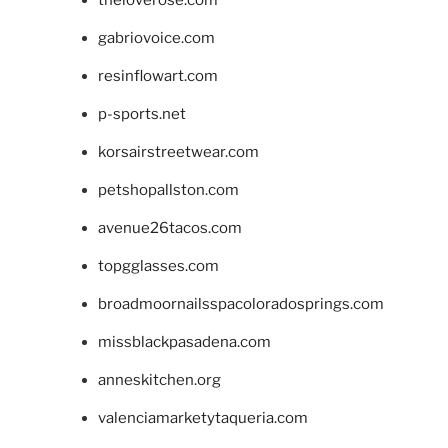
theloverose.com
gabriovoice.com
resinflowart.com
p-sports.net
korsairstreetwear.com
petshopallston.com
avenue26tacos.com
topgglasses.com
broadmoornailsspacoloradosprings.com
missblackpasadena.com
anneskitchen.org
valenciamarketytaqueria.com