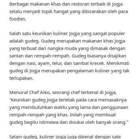
Berbagai makanan khas dan restoran terbaik di Jogja
selalu menjadi topik hangat yang dibicarakan oleh para
foodies.
Salah satu keunikan kuliner Jogja yang sangat populer
adalah gudeg. Gudeg merupakan makanan khas Jogja
yang terbuat dari nangka muda yang dimasak dengan
santan dan rempah-rempah. Gudeg biasanya disajikan
dengan nasi, ayam, telur, dan sambal krecek. Menikmati
gudeg di Jogja merupakan pengalaman kuliner yang tak
terlupakan.
Menurut Chef Aiko, seorang chef terkenal di Jogja,
“Keunikan gudeg Jogja terletak pada cara memasaknya
yang membutuhkan waktu yang lama dan penggunaan
rempah-rempah yang khas. Inilah yang membuat
gudeg begitu istimewa dan disukai oleh banyak orang.”
Selain gudeg, kuliner Jogja juga dikenal dengan sate