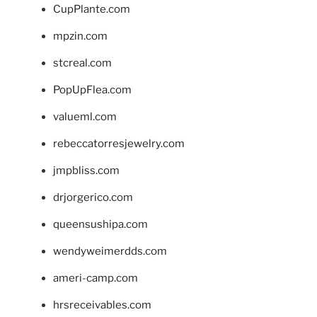
CupPlante.com
mpzin.com
stcreal.com
PopUpFlea.com
valueml.com
rebeccatorresjewelry.com
jmpbliss.com
drjorgerico.com
queensushipa.com
wendyweimerdds.com
ameri-camp.com
hrsreceivables.com