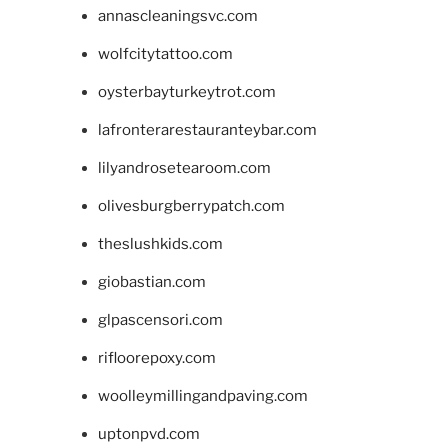
annascleaningsvc.com
wolfcitytattoo.com
oysterbayturkeytrot.com
lafronterarestauranteybar.com
lilyandrosetearoom.com
olivesburgberrypatch.com
theslushkids.com
giobastian.com
glpascensori.com
rifloorepoxy.com
woolleymillingandpaving.com
uptonpvd.com