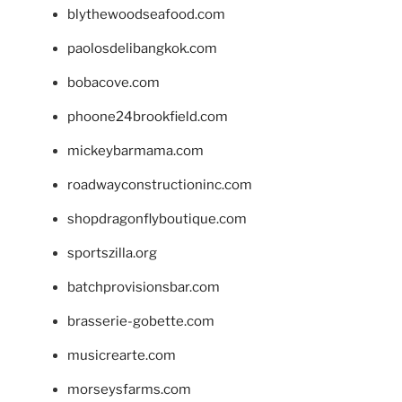
blythewoodseafood.com
paolosdelibangkok.com
bobacove.com
phoone24brookfield.com
mickeybarmama.com
roadwayconstructioninc.com
shopdragonflyboutique.com
sportszilla.org
batchprovisionsbar.com
brasserie-gobette.com
musicrearte.com
morseysfarms.com