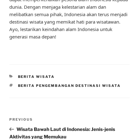
dunia. Dengan menjaga kelestarian alam dan
melibatkan semua pihak, Indonesia akan terus menjadi
destinasi wisata yang memikat hati para wisatawan.
Ayo, lestarikan keindahan alam Indonesia untuk
generasi masa depan!
CATEGORIES
BERITA WISATA
TAGS
BERITA PENGEMBANGAN DESTINASI WISATA
Post
Previous
PREVIOUS
navigation
Post
Wisata Bawah Laut di Indonesia: Jenis-jenis
Aktivitas yang Memukau