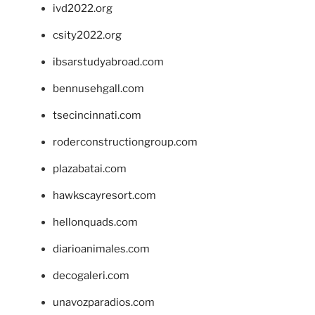
ivd2022.org
csity2022.org
ibsarstudyabroad.com
bennusehgall.com
tsecincinnati.com
roderconstructiongroup.com
plazabatai.com
hawkscayresort.com
hellonquads.com
diarioanimales.com
decogaleri.com
unavozparadios.com