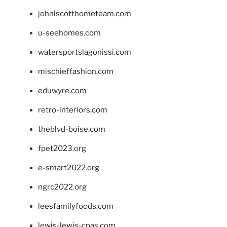
johnlscotthometeam.com
u-seehomes.com
watersportslagonissi.com
mischieffashion.com
eduwyre.com
retro-interiors.com
theblvd-boise.com
fpet2023.org
e-smart2022.org
ngrc2022.org
leesfamilyfoods.com
lewis-lewis-cpas.com