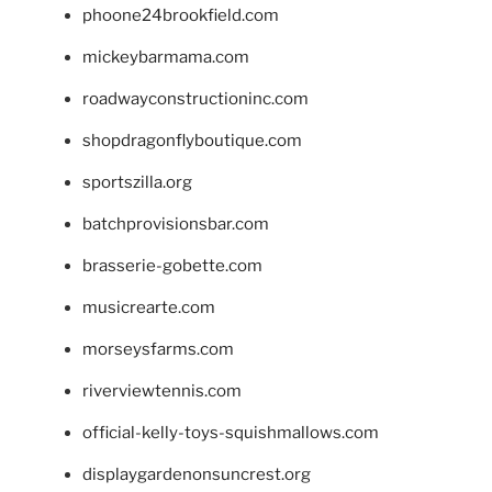
phoone24brookfield.com
mickeybarmama.com
roadwayconstructioninc.com
shopdragonflyboutique.com
sportszilla.org
batchprovisionsbar.com
brasserie-gobette.com
musicrearte.com
morseysfarms.com
riverviewtennis.com
official-kelly-toys-squishmallows.com
displaygardenonsuncrest.org