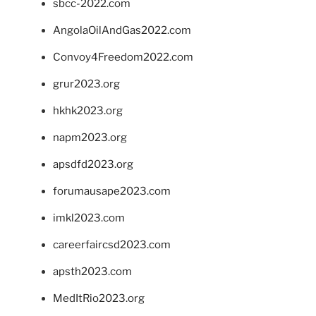
sbcc-2022.com
AngolaOilAndGas2022.com
Convoy4Freedom2022.com
grur2023.org
hkhk2023.org
napm2023.org
apsdfd2023.org
forumausape2023.com
imkl2023.com
careerfaircsd2023.com
apsth2023.com
MedItRio2023.org