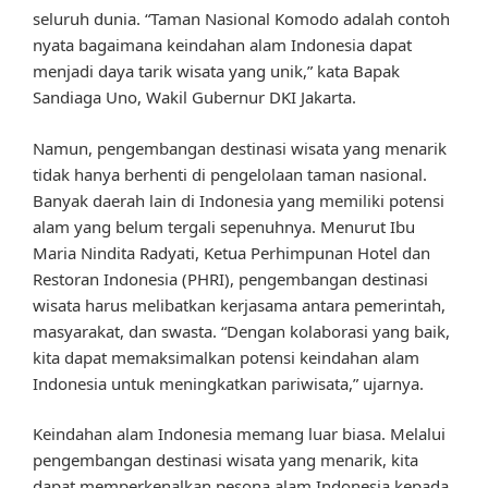
seluruh dunia. “Taman Nasional Komodo adalah contoh
nyata bagaimana keindahan alam Indonesia dapat
menjadi daya tarik wisata yang unik,” kata Bapak
Sandiaga Uno, Wakil Gubernur DKI Jakarta.
Namun, pengembangan destinasi wisata yang menarik
tidak hanya berhenti di pengelolaan taman nasional.
Banyak daerah lain di Indonesia yang memiliki potensi
alam yang belum tergali sepenuhnya. Menurut Ibu
Maria Nindita Radyati, Ketua Perhimpunan Hotel dan
Restoran Indonesia (PHRI), pengembangan destinasi
wisata harus melibatkan kerjasama antara pemerintah,
masyarakat, dan swasta. “Dengan kolaborasi yang baik,
kita dapat memaksimalkan potensi keindahan alam
Indonesia untuk meningkatkan pariwisata,” ujarnya.
Keindahan alam Indonesia memang luar biasa. Melalui
pengembangan destinasi wisata yang menarik, kita
dapat memperkenalkan pesona alam Indonesia kepada