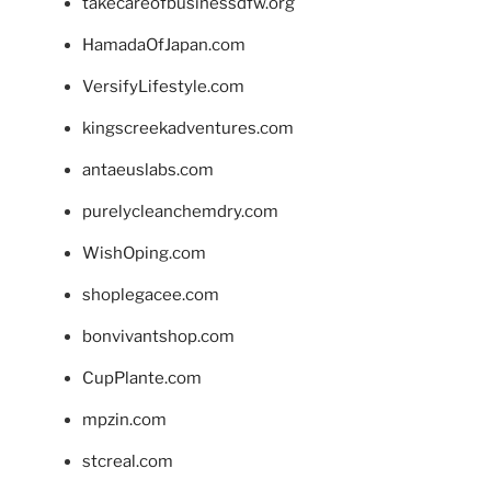
takecareofbusinessdfw.org
HamadaOfJapan.com
VersifyLifestyle.com
kingscreekadventures.com
antaeuslabs.com
purelycleanchemdry.com
WishOping.com
shoplegacee.com
bonvivantshop.com
CupPlante.com
mpzin.com
stcreal.com