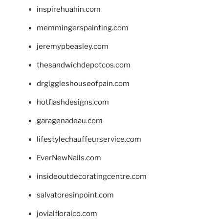
inspirehuahin.com
memmingerspainting.com
jeremypbeasley.com
thesandwichdepotcos.com
drgiggleshouseofpain.com
hotflashdesigns.com
garagenadeau.com
lifestylechauffeurservice.com
EverNewNails.com
insideoutdecoratingcentre.com
salvatoresinpoint.com
jovialfloralco.com