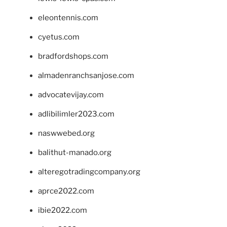
eleontennis.com
cyetus.com
bradfordshops.com
almadenranchsanjose.com
advocatevijay.com
adlibilimler2023.com
naswwebed.org
balithut-manado.org
alteregotradingcompany.org
aprce2022.com
ibie2022.com