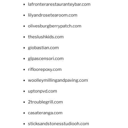
lafronterarestauranteybar.com
lilyandrosetearoom.com
olivesburgberrypatch.com
theslushkids.com
giobastian.com
glpascensori.com
rifloorepoxy.com
woolleymillingandpaving.com
uptonpvd.com
2troublegrill.com
casateranga.com
sticksandstonesstudiooh.com