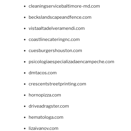
cleaningservicebaltimore-md.com
beckslandscapeandfence.com
vistaaltadelveramendi.com
coastlinecateringnc.com
cuesburgershouston.com
psicologiaespecializadaencampeche.com
dmtacos.com
crescentstreetprinting.com
hornopizza.com
driveadragster.com
hematologa.com
lizaivanov.com