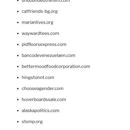
unboundedthefilm.com
catfriends-bg.org
marianlives.org
waywardtees.com
pidfloorsexpress.com
bancodevenezuelaen.com
bettermoodfoodcorporation.com
hingstonnt.com
chooseagender.com
hoverboardssale.com
alaskapolitics.com
stsmp.org