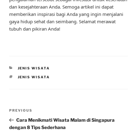
dan kesejahteraan Anda. Semoga artikel ini dapat
memberikan inspirasi bagi Anda yang ingin menjalani
gaya hidup sehat dan seimbang. Selamat merawat
tubuh dan pikiran Anda!
CATEGORIES
JENIS WISATA
TAGS
JENIS WISATA
Post
Previous
PREVIOUS
navigation
Post
Cara Menikmati Wisata Malam di Singapura
dengan 8 Tips Sederhana