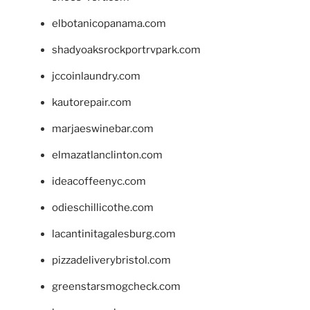
elbotanicopanama.com
shadyoaksrockportrvpark.com
jccoinlaundry.com
kautorepair.com
marjaeswinebar.com
elmazatlanclinton.com
ideacoffeenyc.com
odieschillicothe.com
lacantinitagalesburg.com
pizzadeliverybristol.com
greenstarsmogcheck.com