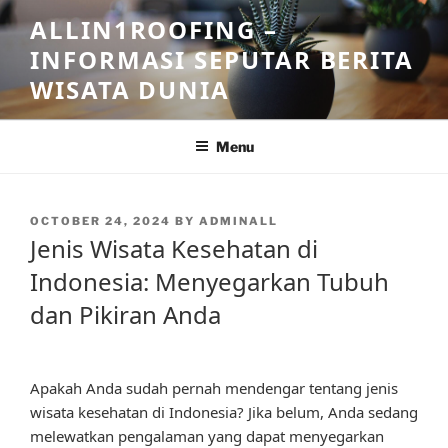
Skip
ALLIN1ROOFING –
to
INFORMASI SEPUTAR BERITA
content
WISATA DUNIA
Menu
POSTED
OCTOBER 24, 2024
BY
ADMINALL
ON
Jenis Wisata Kesehatan di
Indonesia: Menyegarkan Tubuh
dan Pikiran Anda
Apakah Anda sudah pernah mendengar tentang jenis
wisata kesehatan di Indonesia? Jika belum, Anda sedang
melewatkan pengalaman yang dapat menyegarkan