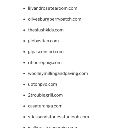
lilyandrosetearoom.com
olivesburgberrypatch.com
theslushkids.com
giobastian.com
glpascensori.com
rifloorepoxy.com
woolleymillingandpaving.com
uptonpvd.com
2troublegrill.com
casateranga.com
sticksandstonesstudiooh.com
walkers-treeservice.com