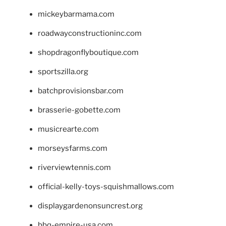
mickeybarmama.com
roadwayconstructioninc.com
shopdragonflyboutique.com
sportszilla.org
batchprovisionsbar.com
brasserie-gobette.com
musicrearte.com
morseysfarms.com
riverviewtennis.com
official-kelly-toys-squishmallows.com
displaygardenonsuncrest.org
bbq-empire-usa.com