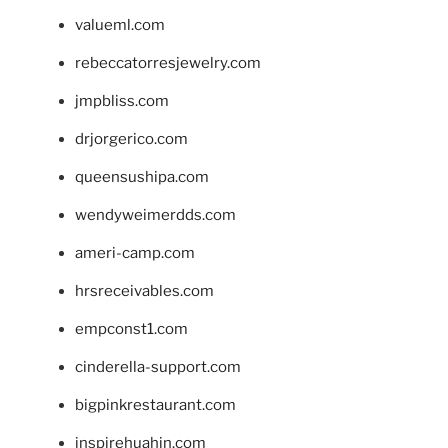
valueml.com
rebeccatorresjewelry.com
jmpbliss.com
drjorgerico.com
queensushipa.com
wendyweimerdds.com
ameri-camp.com
hrsreceivables.com
empconst1.com
cinderella-support.com
bigpinkrestaurant.com
inspirehuahin.com