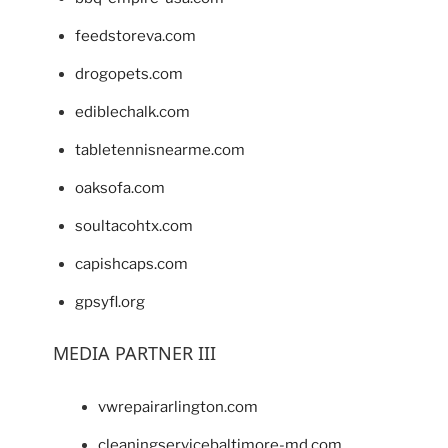
feedstoreva.com
drogopets.com
ediblechalk.com
tabletennisnearme.com
oaksofa.com
soultacohtx.com
capishcaps.com
gpsyfl.org
MEDIA PARTNER III
vwrepairarlington.com
cleaningservicebaltimore-md.com