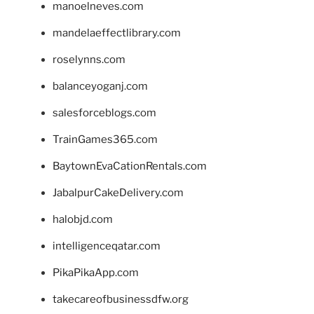
manoelneves.com
mandelaeffectlibrary.com
roselynns.com
balanceyoganj.com
salesforceblogs.com
TrainGames365.com
BaytownEvaCationRentals.com
JabalpurCakeDelivery.com
halobjd.com
intelligenceqatar.com
PikaPikaApp.com
takecareofbusinessdfw.org