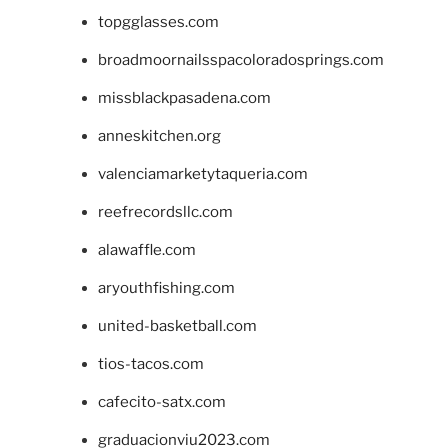
topgglasses.com
broadmoornailsspacoloradosprings.com
missblackpasadena.com
anneskitchen.org
valenciamarketytaqueria.com
reefrecordsllc.com
alawaffle.com
aryouthfishing.com
united-basketball.com
tios-tacos.com
cafecito-satx.com
graduacionviu2023.com