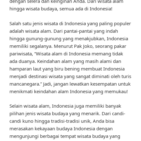
dengan selera dan keinginan Anda. Dari wisata alam
hingga wisata budaya, semua ada di Indonesia!
Salah satu jenis wisata di Indonesia yang paling populer
adalah wisata alam. Dari pantai-pantai yang indah
hingga gunung-gunung yang menakjubkan, Indonesia
memiliki segalanya. Menurut Pak Joko, seorang pakar
pariwisata, “Wisata alam di Indonesia memang tidak
ada duanya. Keindahan alam yang masih alami dan
hamparan laut yang biru bening membuat Indonesia
menjadi destinasi wisata yang sangat diminati oleh turis
mancanegara.” Jadi, jangan lewatkan kesempatan untuk
menikmati keindahan alam Indonesia yang memukau!
Selain wisata alam, Indonesia juga memiliki banyak
pilihan jenis wisata budaya yang menarik. Dari candi-
candi kuno hingga tradisi-tradisi unik, Anda bisa
merasakan kekayaan budaya Indonesia dengan
mengunjungi berbagai tempat wisata budaya yang