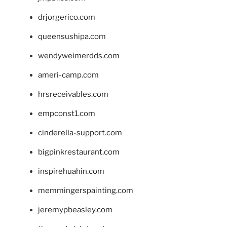
drjorgerico.com
queensushipa.com
wendyweimerdds.com
ameri-camp.com
hrsreceivables.com
empconst1.com
cinderella-support.com
bigpinkrestaurant.com
inspirehuahin.com
memmingerspainting.com
jeremypbeasley.com