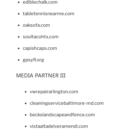
ediblechalk.com
tabletennisnearme.com
oaksofa.com
soultacohtx.com
capishcaps.com
gpsyfl.org
MEDIA PARTNER III
vwrepairarlington.com
cleaningservicebaltimore-md.com
beckslandscapeandfence.com
vistaaltadelveramendi.com