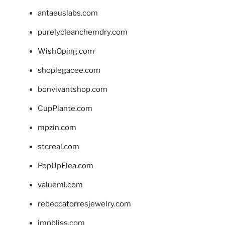
antaeuslabs.com
purelycleanchemdry.com
WishOping.com
shoplegacee.com
bonvivantshop.com
CupPlante.com
mpzin.com
stcreal.com
PopUpFlea.com
valueml.com
rebeccatorresjewelry.com
jmpbliss.com