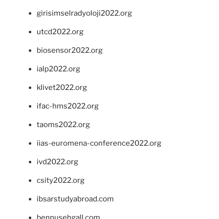
girisimselradyoloji2022.org
utcd2022.org
biosensor2022.org
ialp2022.org
klivet2022.org
ifac-hms2022.org
taoms2022.org
iias-euromena-conference2022.org
ivd2022.org
csity2022.org
ibsarstudyabroad.com
bennusehgall.com