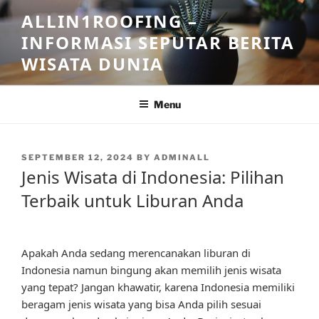
Skip
ALLIN1ROOFING –
to
INFORMASI SEPUTAR BERITA
content
WISATA DUNIA
Menu
POSTED
SEPTEMBER 12, 2024
BY
ADMINALL
ON
Jenis Wisata di Indonesia: Pilihan
Terbaik untuk Liburan Anda
Apakah Anda sedang merencanakan liburan di
Indonesia namun bingung akan memilih jenis wisata
yang tepat? Jangan khawatir, karena Indonesia memiliki
beragam jenis wisata yang bisa Anda pilih sesuai