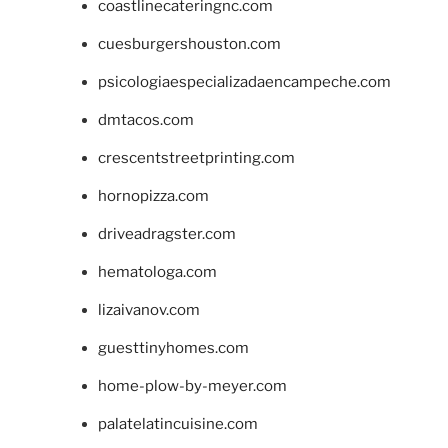
coastlinecateringnc.com
cuesburgershouston.com
psicologiaespecializadaencampeche.com
dmtacos.com
crescentstreetprinting.com
hornopizza.com
driveadragster.com
hematologa.com
lizaivanov.com
guesttinyhomes.com
home-plow-by-meyer.com
palatelatincuisine.com