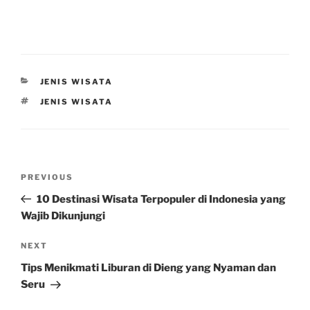
CATEGORIES
JENIS WISATA
TAGS
JENIS WISATA
Post
Previous
PREVIOUS
navigation
Post
10 Destinasi Wisata Terpopuler di Indonesia yang
Wajib Dikunjungi
Next
NEXT
Post
Tips Menikmati Liburan di Dieng yang Nyaman dan
Seru