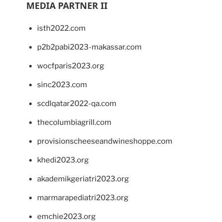
MEDIA PARTNER II
isth2022.com
p2b2pabi2023-makassar.com
wocfparis2023.org
sinc2023.com
scdlqatar2022-qa.com
thecolumbiagrill.com
provisionscheeseandwineshoppe.com
khedi2023.org
akademikgeriatri2023.org
marmarapediatri2023.org
emchie2023.org