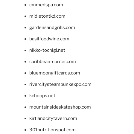
cmmedspa.com
midletontkd.com
gardensandgrills.com
basilfoodwine.com
nikko-tochigi.net
caribbean-corner.com
bluemoongiftcards.com
rivercitysteampunkexpo.com
kchoops.net
mountainsideskateshop.com
kirtlandcitytavern.com
301nutritionspot.com