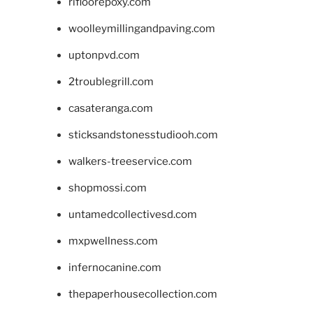
rifloorepoxy.com
woolleymillingandpaving.com
uptonpvd.com
2troublegrill.com
casateranga.com
sticksandstonesstudiooh.com
walkers-treeservice.com
shopmossi.com
untamedcollectivesd.com
mxpwellness.com
infernocanine.com
thepaperhousecollection.com