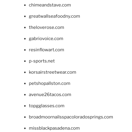
chimeandstave.com
greatwallseafoodny.com
theloverose.com
gabriovoice.com
resinflowart.com
p-sports.net
korsairstreetwear.com
petshopallston.com
avenue26tacos.com
topgglasses.com
broadmoornailsspacoloradosprings.com
missblackpasadena.com