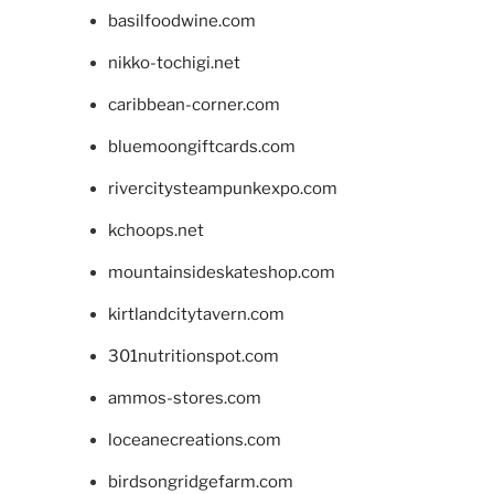
basilfoodwine.com
nikko-tochigi.net
caribbean-corner.com
bluemoongiftcards.com
rivercitysteampunkexpo.com
kchoops.net
mountainsideskateshop.com
kirtlandcitytavern.com
301nutritionspot.com
ammos-stores.com
loceanecreations.com
birdsongridgefarm.com