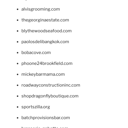
alvisgrooming.com
thegeorginaestate.com
blythewoodseafood.com
paolosdelibangkok.com
bobacove.com
phoone24brookfield.com
mickeybarmama.com
roadwayconstructioninc.com
shopdragonflyboutique.com
sportszilla.org
batchprovisionsbar.com