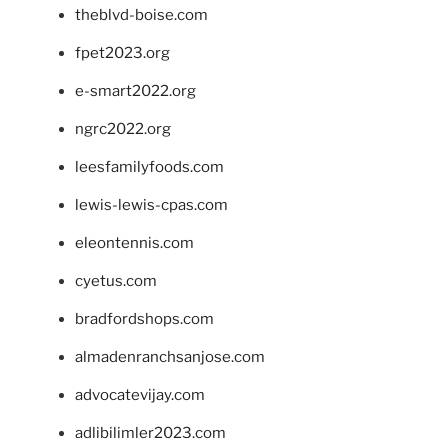
theblvd-boise.com
fpet2023.org
e-smart2022.org
ngrc2022.org
leesfamilyfoods.com
lewis-lewis-cpas.com
eleontennis.com
cyetus.com
bradfordshops.com
almadenranchsanjose.com
advocatevijay.com
adlibilimler2023.com