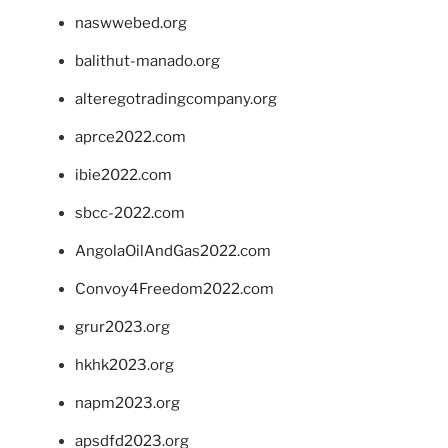
naswwebed.org
balithut-manado.org
alteregotradingcompany.org
aprce2022.com
ibie2022.com
sbcc-2022.com
AngolaOilAndGas2022.com
Convoy4Freedom2022.com
grur2023.org
hkhk2023.org
napm2023.org
apsdfd2023.org