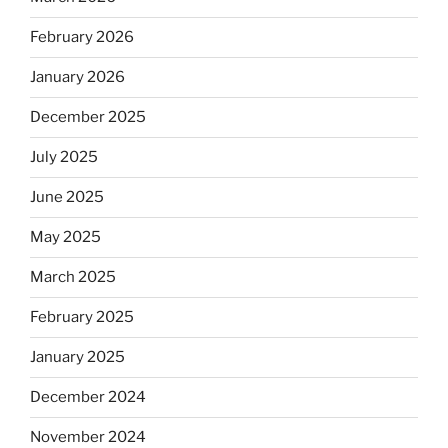
February 2026
January 2026
December 2025
July 2025
June 2025
May 2025
March 2025
February 2025
January 2025
December 2024
November 2024