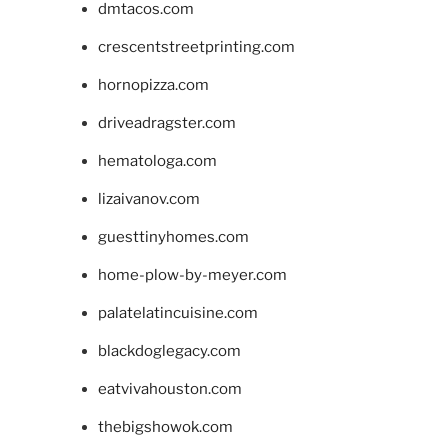
dmtacos.com
crescentstreetprinting.com
hornopizza.com
driveadragster.com
hematologa.com
lizaivanov.com
guesttinyhomes.com
home-plow-by-meyer.com
palatelatincuisine.com
blackdoglegacy.com
eatvivahouston.com
thebigshowok.com