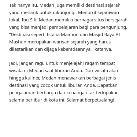
Tak hanya itu, Medan juga memiliki destinasi sejarah
yang menarik untuk dikunjungi. Menurut sejarawan
lokal, Ibu Siti, Medan memiliki berbagai situs bersejarah
yang bisa menjadi pembelajaran bagi para pengunjung.
“Destinasi seperti Istana Maimun dan Masjid Raya Al
Mashun merupakan warisan sejarah yang harus
dilestarikan dan dijaga keberadaannya,” katanya.
Jadi, jangan ragu untuk menjelajahi ragam tempat
wisata di Medan saat liburan Anda. Dari wisata alam
hingga kuliner, Medan menawarkan berbagai jenis
destinasi yang cocok untuk liburan Anda. Dapatkan
pengalaman berharga dan kenangan tak terlupakan
selama berlibur di kota ini. Selamat berpetualang!