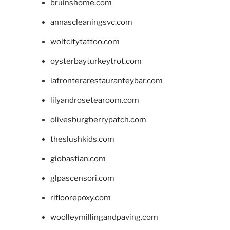
bruinshome.com
annascleaningsvc.com
wolfcitytattoo.com
oysterbayturkeytrot.com
lafronterarestauranteybar.com
lilyandrosetearoom.com
olivesburgberrypatch.com
theslushkids.com
giobastian.com
glpascensori.com
rifloorepoxy.com
woolleymillingandpaving.com