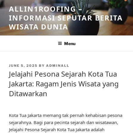
Skip
ALLIN1ROOFING –
to
INFORMASI SEPUTAR BERITA
content
WISATA DUNIA
Menu
POSTED
JUNE 5, 2025
BY
ADMINALL
ON
Jelajahi Pesona Sejarah Kota Tua
Jakarta: Ragam Jenis Wisata yang
Ditawarkan
Kota Tua Jakarta memang tak pernah kehabisan pesona
sejarahnya. Bagi para pecinta sejarah dan wisatawan,
Jelajahi Pesona Sejarah Kota Tua Jakarta adalah