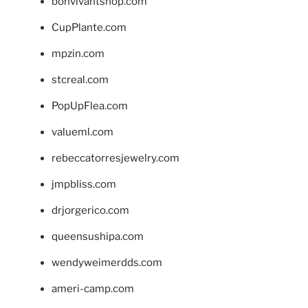
bonvivantshop.com
CupPlante.com
mpzin.com
stcreal.com
PopUpFlea.com
valueml.com
rebeccatorresjewelry.com
jmpbliss.com
drjorgerico.com
queensushipa.com
wendyweimerdds.com
ameri-camp.com