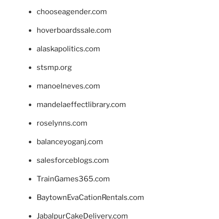
chooseagender.com
hoverboardssale.com
alaskapolitics.com
stsmp.org
manoelneves.com
mandelaeffectlibrary.com
roselynns.com
balanceyoganj.com
salesforceblogs.com
TrainGames365.com
BaytownEvaCationRentals.com
JabalpurCakeDelivery.com