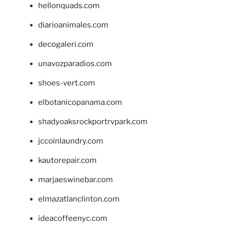
hellonquads.com
diarioanimales.com
decogaleri.com
unavozparadios.com
shoes-vert.com
elbotanicopanama.com
shadyoaksrockportrvpark.com
jccoinlaundry.com
kautorepair.com
marjaeswinebar.com
elmazatlanclinton.com
ideacoffeenyc.com