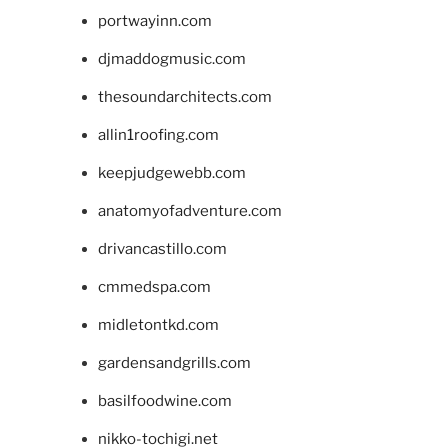
portwayinn.com
djmaddogmusic.com
thesoundarchitects.com
allin1roofing.com
keepjudgewebb.com
anatomyofadventure.com
drivancastillo.com
cmmedspa.com
midletontkd.com
gardensandgrills.com
basilfoodwine.com
nikko-tochigi.net