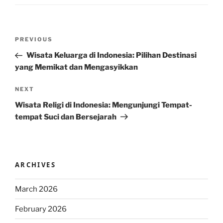
Post
Previous
PREVIOUS
navigation
Post
Wisata Keluarga di Indonesia: Pilihan Destinasi
yang Memikat dan Mengasyikkan
Next
NEXT
Post
Wisata Religi di Indonesia: Mengunjungi Tempat-
tempat Suci dan Bersejarah
ARCHIVES
March 2026
February 2026