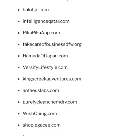
halobjd.com
intelligenceqatar.com
PikaPikaApp.com
takecareofbusinessdfw.org
HamadaOfJapan.com
VersifyLifestyle.com
kingscreekadventures.com
antaeuslabs.com
purelycleanchemdry.com
WishOping.com
shoplegacee.com