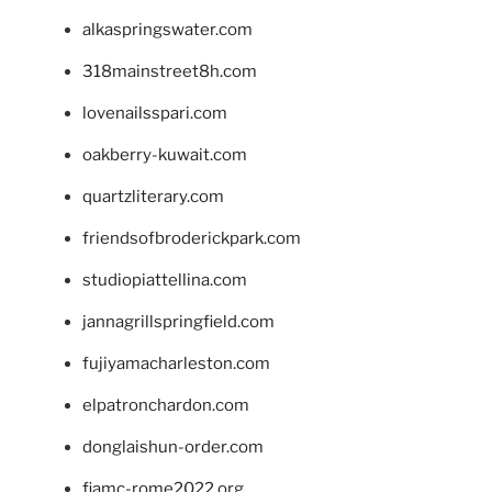
alkaspringswater.com
318mainstreet8h.com
lovenailsspari.com
oakberry-kuwait.com
quartzliterary.com
friendsofbroderickpark.com
studiopiattellina.com
jannagrillspringfield.com
fujiyamacharleston.com
elpatronchardon.com
donglaishun-order.com
fiamc-rome2022.org