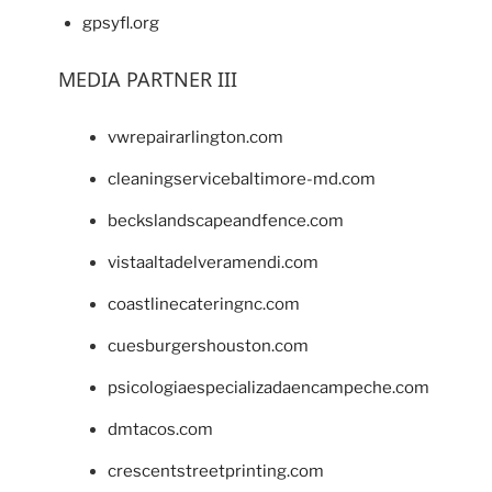
gpsyfl.org
MEDIA PARTNER III
vwrepairarlington.com
cleaningservicebaltimore-md.com
beckslandscapeandfence.com
vistaaltadelveramendi.com
coastlinecateringnc.com
cuesburgershouston.com
psicologiaespecializadaencampeche.com
dmtacos.com
crescentstreetprinting.com