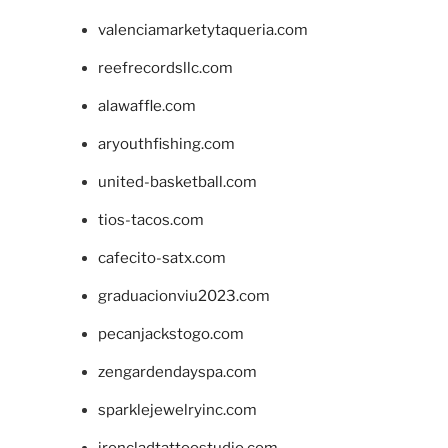
valenciamarketytaqueria.com
reefrecordsllc.com
alawaffle.com
aryouthfishing.com
united-basketball.com
tios-tacos.com
cafecito-satx.com
graduacionviu2023.com
pecanjackstogo.com
zengardendayspa.com
sparklejewelryinc.com
ironcladtattoostudio.com