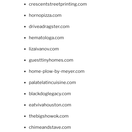
crescentstreetprinting.com
hornopizza.com
driveadragster.com
hematologa.com
lizaivanov.com
guesttinyhomes.com
home-plow-by-meyer.com
palatelatincuisine.com
blackdoglegacy.com
eatvivahouston.com
thebigshowok.com
chimeandstave.com