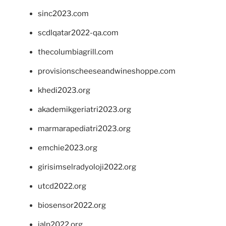
sinc2023.com
scdlqatar2022-qa.com
thecolumbiagrill.com
provisionscheeseandwineshoppe.com
khedi2023.org
akademikgeriatri2023.org
marmarapediatri2023.org
emchie2023.org
girisimselradyoloji2022.org
utcd2022.org
biosensor2022.org
ialp2022.org