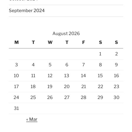
September 2024
August 2026
M
T
W
T
F
S
S
1
2
3
4
5
6
7
8
9
10
11
12
13
14
15
16
17
18
19
20
21
22
23
24
25
26
27
28
29
30
31
« Mar