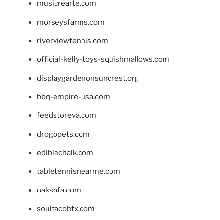
musicrearte.com
morseysfarms.com
riverviewtennis.com
official-kelly-toys-squishmallows.com
displaygardenonsuncrest.org
bbq-empire-usa.com
feedstoreva.com
drogopets.com
ediblechalk.com
tabletennisnearme.com
oaksofa.com
soultacohtx.com