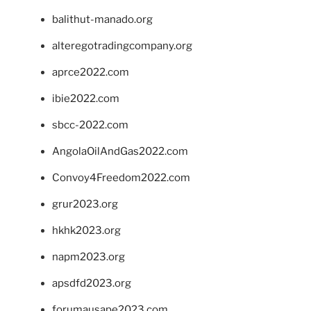
balithut-manado.org
alteregotradingcompany.org
aprce2022.com
ibie2022.com
sbcc-2022.com
AngolaOilAndGas2022.com
Convoy4Freedom2022.com
grur2023.org
hkhk2023.org
napm2023.org
apsdfd2023.org
forumausape2023.com