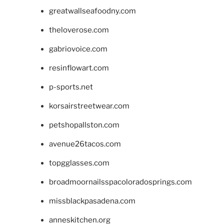
greatwallseafoodny.com
theloverose.com
gabriovoice.com
resinflowart.com
p-sports.net
korsairstreetwear.com
petshopallston.com
avenue26tacos.com
topgglasses.com
broadmoornailsspacoloradosprings.com
missblackpasadena.com
anneskitchen.org