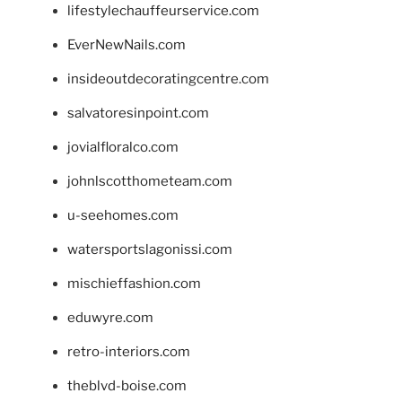
lifestylechauffeurservice.com
EverNewNails.com
insideoutdecoratingcentre.com
salvatoresinpoint.com
jovialfloralco.com
johnlscotthometeam.com
u-seehomes.com
watersportslagonissi.com
mischieffashion.com
eduwyre.com
retro-interiors.com
theblvd-boise.com