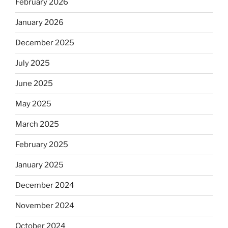
February 2026
January 2026
December 2025
July 2025
June 2025
May 2025
March 2025
February 2025
January 2025
December 2024
November 2024
October 2024