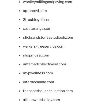
woolleymillingandpaving.com
uptonpvd.com
2troublegrill.com
casateranga.com
sticksandstonesstudiooh.com
walkers-treeservice.com
shopmossi.com
untamedcollectivesd.com
mxpwellness.com
infernocanine.com
thepaperhousecollection.com
allisonwillisholley.com