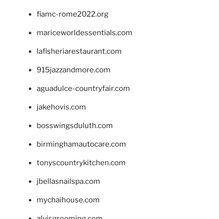
fiamc-rome2022.org
mariceworldessentials.com
lafisheriarestaurant.com
915jazzandmore.com
aguadulce-countryfair.com
jakehovis.com
bosswingsduluth.com
birminghamautocare.com
tonyscountrykitchen.com
jbellasnailspa.com
mychaihouse.com
alvisgrooming.com