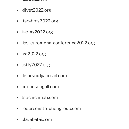
klivet2022.org
ifac-hms2022.org
taoms2022.org
iias-euromena-conference2022.org
ivd2022.org
csity2022.org
ibsarstudyabroad.com
bennusehgall.com
tsecincinnati.com
roderconstructiongroup.com
plazabatai.com