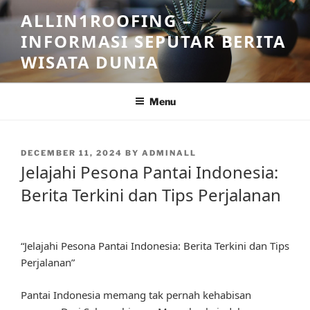
Skip
ALLIN1ROOFING –
to
INFORMASI SEPUTAR BERITA
content
WISATA DUNIA
Menu
POSTED
DECEMBER 11, 2024
BY
ADMINALL
ON
Jelajahi Pesona Pantai Indonesia:
Berita Terkini dan Tips Perjalanan
“Jelajahi Pesona Pantai Indonesia: Berita Terkini dan Tips
Perjalanan”
Pantai Indonesia memang tak pernah kehabisan