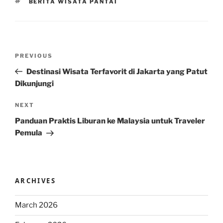
TAGS
BERITA WISATA PANTAI
Post
Previous
PREVIOUS
navigation
Post
Destinasi Wisata Terfavorit di Jakarta yang Patut
Dikunjungi
Next
NEXT
Post
Panduan Praktis Liburan ke Malaysia untuk Traveler
Pemula
ARCHIVES
March 2026