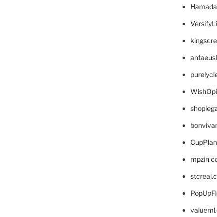
Hamada
VersifyL
kingscr
antaeus
purelyc
WishOp
shopleg
bonviva
CupPlan
mpzin.c
stcreal.
PopUpFl
valueml