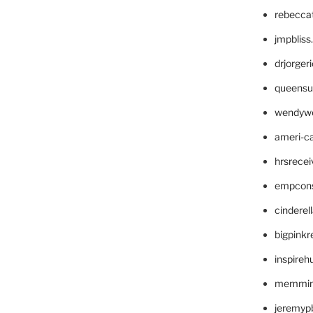
rebecca
jmpblis
drjorger
queensu
wendyw
ameri-
hrsrece
empcon
cinderel
bigpinkr
inspireh
memming
jeremyp