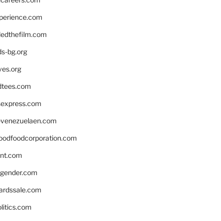
xperience.com
edthefilm.com
ds-bg.org
ves.org
tees.com
rsexpress.com
venezuelaen.com
oodfoodcorporation.com
nnt.com
gender.com
ardssale.com
litics.com