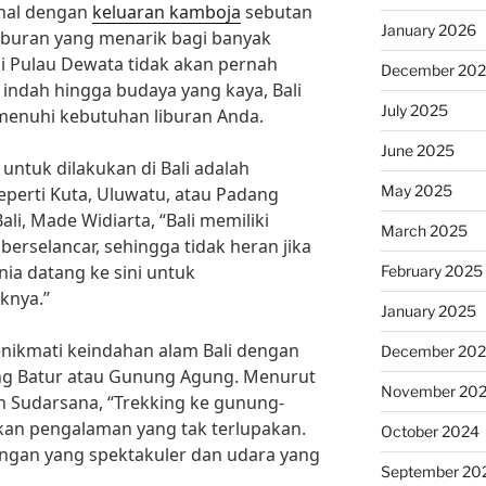
enal dengan
keluaran kamboja
sebutan
January 2026
 liburan yang menarik bagi banyak
 di Pulau Dewata tidak akan pernah
December 20
g indah hingga budaya yang kaya, Bali
July 2025
menuhi kebutuhan liburan Anda.
June 2025
 untuk dilakukan di Bali adalah
May 2025
seperti Kuta, Uluwatu, atau Padang
li, Made Widiarta, “Bali memiliki
March 2025
rselancar, sehingga tidak heran jika
nia datang ke sini untuk
February 2025
knya.”
January 2025
menikmati keindahan alam Bali dengan
December 20
ng Batur atau Gunung Agung. Menurut
November 20
n Sudarsana, “Trekking ke gunung-
kan pengalaman yang tak terlupakan.
October 2024
gan yang spektakuler dan udara yang
September 20