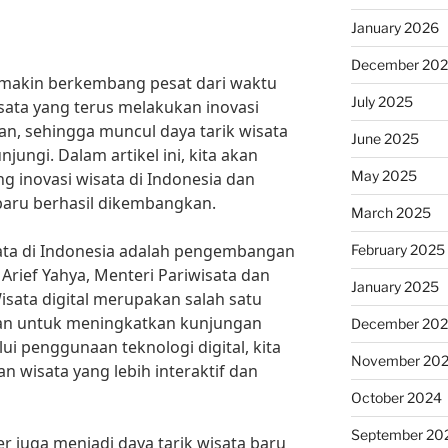
January 2026
December 20
semakin berkembang pesat dari waktu
July 2025
sata yang terus melakukan inovasi
n, sehingga muncul daya tarik wisata
June 2025
ungi. Dalam artikel ini, kita akan
May 2025
ng inovasi wisata di Indonesia dan
baru berhasil dikembangkan.
March 2025
sata di Indonesia adalah pengembangan
February 2025
 Arief Yahya, Menteri Pariwisata dan
January 2025
isata digital merupakan salah satu
kan untuk meningkatkan kunjungan
December 20
ui penggunaan teknologi digital, kita
November 20
wisata yang lebih interaktif dan
October 2024
September 20
ner juga menjadi daya tarik wisata baru