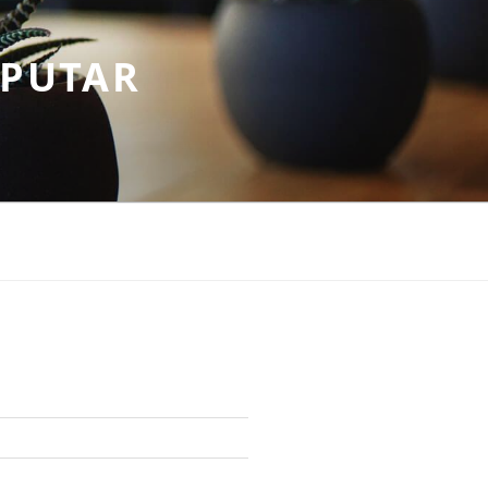
EPUTAR