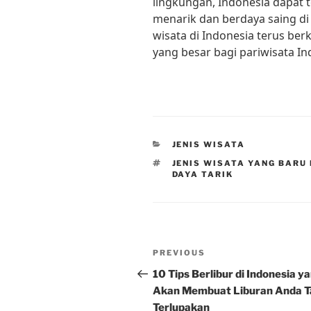
lingkungan, Indonesia dapat t
menarik dan berdaya saing di
wisata di Indonesia terus b
yang besar bagi pariwisata In
CATEGORIES
JENIS WISATA
TAGS
JENIS WISATA YANG BARU
DAYA TARIK
Post
Previous
PREVIOUS
navigation
Post
10 Tips Berlibur di Indonesia y
Akan Membuat Liburan Anda T
Terlupakan