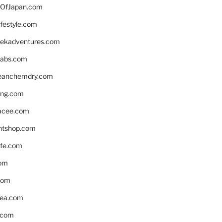
OfJapan.com
ifestyle.com
eekadventures.com
labs.com
leanchemdry.com
ing.com
acee.com
ntshop.com
te.com
om
com
ea.com
.com