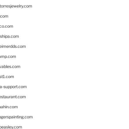
torresjewelry.com
s.com
ico.com
shipa.com
eimerdds.com
camp.com
ivables.com
st1.com
la-support.com
estaurant.com
uahin.com
erspainting.com
beasley.com