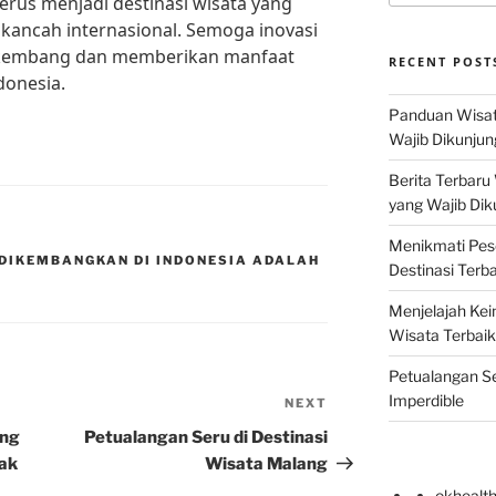
erus menjadi destinasi wisata yang
 kancah internasional. Semoga inovasi
erkembang dan memberikan manfaat
RECENT POST
donesia.
Panduan Wisat
Wajib Dikunjun
Berita Terbaru
yang Wajib Dik
Menikmati Pes
 DIKEMBANGKAN DI INDONESIA ADALAH
Destinasi Terb
Menjelajah Kei
Wisata Terbaik
Petualangan Se
Imperdible
NEXT
Next
Post
ang
Petualangan Seru di Destinasi
ak
Wisata Malang
okhealt