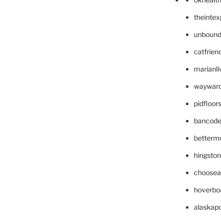
theinte
unbound
catfrien
marianli
wayward
pidfloo
bancode
betterm
hingsto
choosea
hoverbo
alaskapo