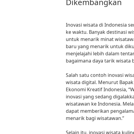
Dikembangkan
Inovasi wisata di Indonesia 
ke waktu. Banyak destinasi wi
untuk menarik minat wisatawa
baru yang menarik untuk dikunj
menjelajahi lebih dalam tenta
bagaimana daya tarik wisata 
Salah satu contoh inovasi wi
wisata digital. Menurut Bapak
Ekonomi Kreatif Indonesia, “W
inovasi yang sedang digalak
wisatawan ke Indonesia. Melal
dapat memberikan pengalaman 
menarik bagi wisatawan.”
Selain itu, inovasi wisata kuli