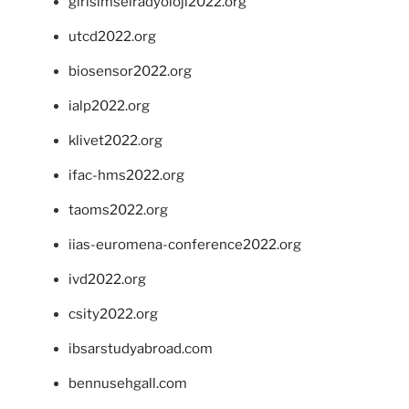
girisimselradyoloji2022.org
utcd2022.org
biosensor2022.org
ialp2022.org
klivet2022.org
ifac-hms2022.org
taoms2022.org
iias-euromena-conference2022.org
ivd2022.org
csity2022.org
ibsarstudyabroad.com
bennusehgall.com