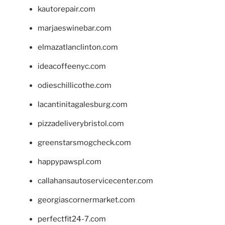
kautorepair.com
marjaeswinebar.com
elmazatlanclinton.com
ideacoffeenyc.com
odieschillicothe.com
lacantinitagalesburg.com
pizzadeliverybristol.com
greenstarsmogcheck.com
happypawspl.com
callahansautoservicecenter.com
georgiascornermarket.com
perfectfit24-7.com