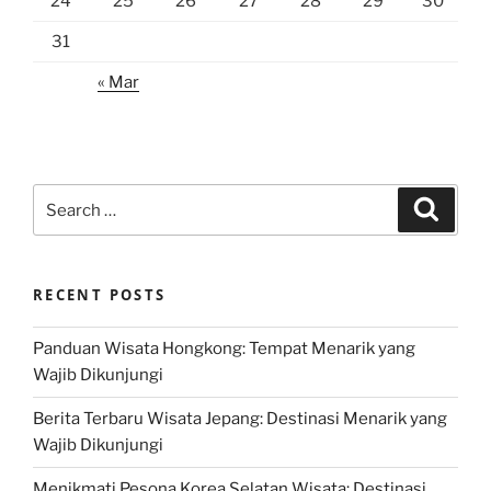
24
25
26
27
28
29
30
31
« Mar
Search
Search
for:
RECENT POSTS
Panduan Wisata Hongkong: Tempat Menarik yang
Wajib Dikunjungi
Berita Terbaru Wisata Jepang: Destinasi Menarik yang
Wajib Dikunjungi
Menikmati Pesona Korea Selatan Wisata: Destinasi