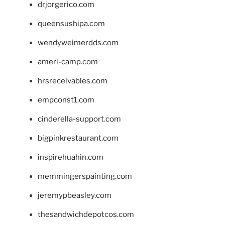
drjorgerico.com
queensushipa.com
wendyweimerdds.com
ameri-camp.com
hrsreceivables.com
empconst1.com
cinderella-support.com
bigpinkrestaurant.com
inspirehuahin.com
memmingerspainting.com
jeremypbeasley.com
thesandwichdepotcos.com