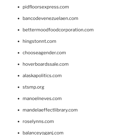
pidfloorsexpress.com
bancodevenezuelaen.com
bettermoodfoodcorporation.com
hingstonnt.com
chooseagender.com
hoverboardssale.com
alaskapolitics.com
stsmp.org
manoelneves.com
mandelaeffectlibrary.com
roselynns.com
balanceyoganj.com