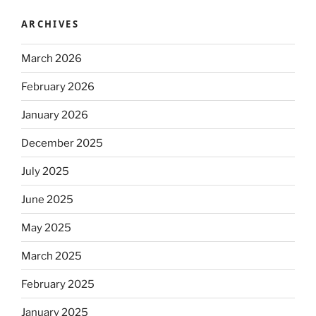
ARCHIVES
March 2026
February 2026
January 2026
December 2025
July 2025
June 2025
May 2025
March 2025
February 2025
January 2025