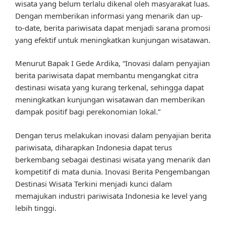
wisata yang belum terlalu dikenal oleh masyarakat luas.
Dengan memberikan informasi yang menarik dan up-
to-date, berita pariwisata dapat menjadi sarana promosi
yang efektif untuk meningkatkan kunjungan wisatawan.
Menurut Bapak I Gede Ardika, “Inovasi dalam penyajian
berita pariwisata dapat membantu mengangkat citra
destinasi wisata yang kurang terkenal, sehingga dapat
meningkatkan kunjungan wisatawan dan memberikan
dampak positif bagi perekonomian lokal.”
Dengan terus melakukan inovasi dalam penyajian berita
pariwisata, diharapkan Indonesia dapat terus
berkembang sebagai destinasi wisata yang menarik dan
kompetitif di mata dunia. Inovasi Berita Pengembangan
Destinasi Wisata Terkini menjadi kunci dalam
memajukan industri pariwisata Indonesia ke level yang
lebih tinggi.