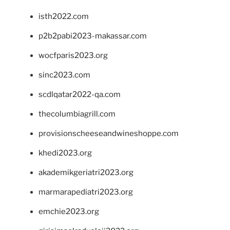
isth2022.com
p2b2pabi2023-makassar.com
wocfparis2023.org
sinc2023.com
scdlqatar2022-qa.com
thecolumbiagrill.com
provisionscheeseandwineshoppe.com
khedi2023.org
akademikgeriatri2023.org
marmarapediatri2023.org
emchie2023.org