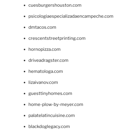
cuesburgershouston.com
psicologiaespecializadaencampeche.com
dmtacos.com
crescentstreetprinting.com
hornopizza.com
driveadragster.com
hematologa.com
lizaivanov.com
guesttinyhomes.com
home-plow-by-meyer.com
palatelatincuisine.com
blackdoglegacy.com