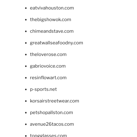
eatvivahouston.com
thebigshowok.com
chimeandstave.com
greatwallseafoodny.com
theloverose.com
gabriovoice.com
resinflowart.com
p-sports.net
korsairstreetwear.com
petshopallston.com
avenue26tacos.com
topgglasses.com