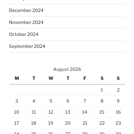
December 2024
November 2024
October 2024
September 2024
August 2026
M
T
W
T
F
S
S
1
2
3
4
5
6
7
8
9
10
11
12
13
14
15
16
17
18
19
20
21
22
23