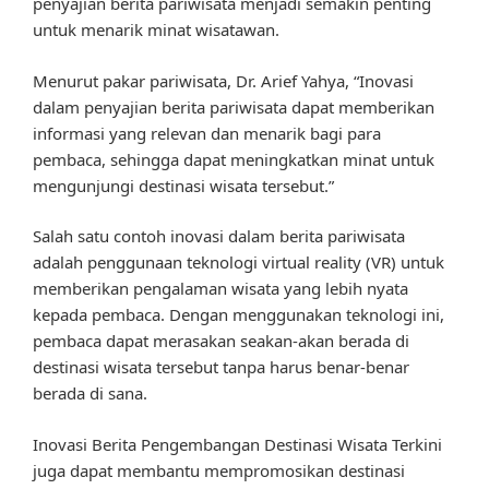
penyajian berita pariwisata menjadi semakin penting
untuk menarik minat wisatawan.
Menurut pakar pariwisata, Dr. Arief Yahya, “Inovasi
dalam penyajian berita pariwisata dapat memberikan
informasi yang relevan dan menarik bagi para
pembaca, sehingga dapat meningkatkan minat untuk
mengunjungi destinasi wisata tersebut.”
Salah satu contoh inovasi dalam berita pariwisata
adalah penggunaan teknologi virtual reality (VR) untuk
memberikan pengalaman wisata yang lebih nyata
kepada pembaca. Dengan menggunakan teknologi ini,
pembaca dapat merasakan seakan-akan berada di
destinasi wisata tersebut tanpa harus benar-benar
berada di sana.
Inovasi Berita Pengembangan Destinasi Wisata Terkini
juga dapat membantu mempromosikan destinasi