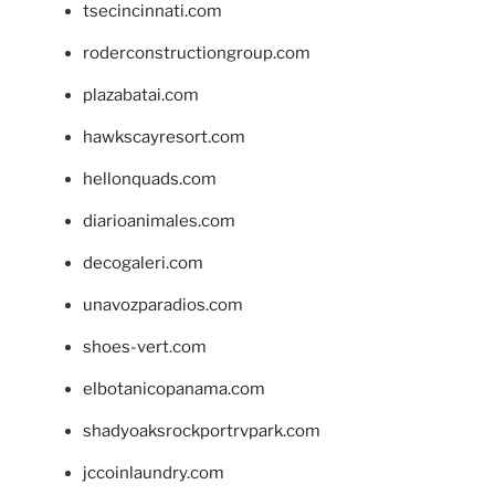
tsecincinnati.com
roderconstructiongroup.com
plazabatai.com
hawkscayresort.com
hellonquads.com
diarioanimales.com
decogaleri.com
unavozparadios.com
shoes-vert.com
elbotanicopanama.com
shadyoaksrockportrvpark.com
jccoinlaundry.com