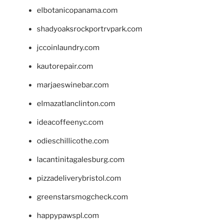
elbotanicopanama.com
shadyoaksrockportrvpark.com
jccoinlaundry.com
kautorepair.com
marjaeswinebar.com
elmazatlanclinton.com
ideacoffeenyc.com
odieschillicothe.com
lacantinitagalesburg.com
pizzadeliverybristol.com
greenstarsmogcheck.com
happypawspl.com