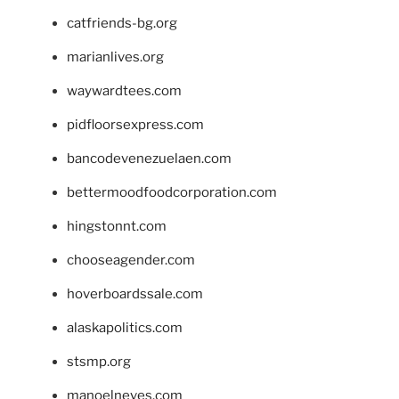
catfriends-bg.org
marianlives.org
waywardtees.com
pidfloorsexpress.com
bancodevenezuelaen.com
bettermoodfoodcorporation.com
hingstonnt.com
chooseagender.com
hoverboardssale.com
alaskapolitics.com
stsmp.org
manoelneves.com