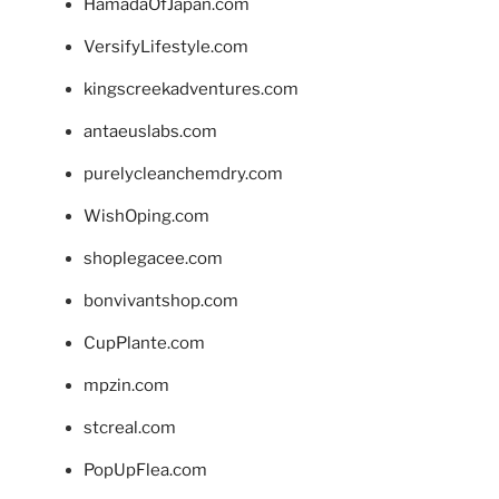
HamadaOfJapan.com
VersifyLifestyle.com
kingscreekadventures.com
antaeuslabs.com
purelycleanchemdry.com
WishOping.com
shoplegacee.com
bonvivantshop.com
CupPlante.com
mpzin.com
stcreal.com
PopUpFlea.com