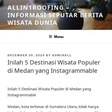
Skip
ALLIN1ROOFING –
to
INFORMASI SEPUTAR BERITA
content
WISATA DUNIA
Menu
POSTED
DECEMBER 30, 2024
BY
ADMINALL
ON
Inilah 5 Destinasi Wisata Populer
di Medan yang Instagrammable
Inilah 5 Destinasi Wisata Populer di Medan yang
Instagrammable
Medan, kota terbesar di Sumatera Utara, tidak hanya