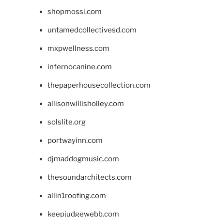
shopmossi.com
untamedcollectivesd.com
mxpwellness.com
infernocanine.com
thepaperhousecollection.com
allisonwillisholley.com
solslite.org
portwayinn.com
djmaddogmusic.com
thesoundarchitects.com
allin1roofing.com
keepjudgewebb.com