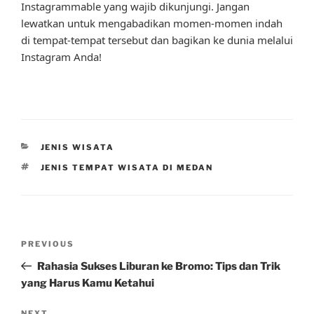
Instagrammable yang wajib dikunjungi. Jangan
lewatkan untuk mengabadikan momen-momen indah
di tempat-tempat tersebut dan bagikan ke dunia melalui
Instagram Anda!
CATEGORIES
JENIS WISATA
TAGS
JENIS TEMPAT WISATA DI MEDAN
Post
Previous
PREVIOUS
navigation
Post
Rahasia Sukses Liburan ke Bromo: Tips dan Trik
yang Harus Kamu Ketahui
NEXT