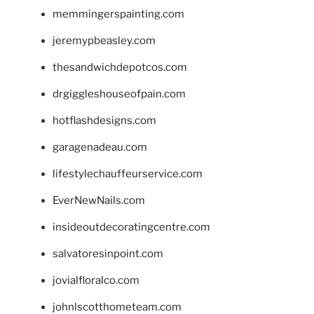
memmingerspainting.com
jeremypbeasley.com
thesandwichdepotcos.com
drgiggleshouseofpain.com
hotflashdesigns.com
garagenadeau.com
lifestylechauffeurservice.com
EverNewNails.com
insideoutdecoratingcentre.com
salvatoresinpoint.com
jovialfloralco.com
johnlscotthometeam.com