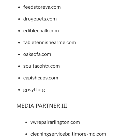
feedstoreva.com
drogopets.com
ediblechalk.com
tabletennisnearme.com
oaksofa.com
soultacohtx.com
capishcaps.com
gpsyfl.org
MEDIA PARTNER III
vwrepairarlington.com
cleaningservicebaltimore-md.com