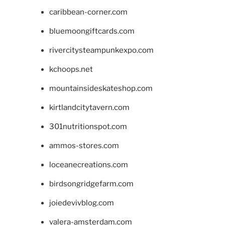
caribbean-corner.com
bluemoongiftcards.com
rivercitysteampunkexpo.com
kchoops.net
mountainsideskateshop.com
kirtlandcitytavern.com
301nutritionspot.com
ammos-stores.com
loceanecreations.com
birdsongridgefarm.com
joiedevivblog.com
valera-amsterdam.com