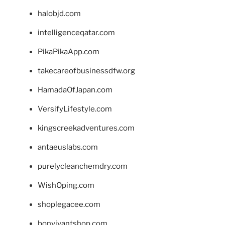
halobjd.com
intelligenceqatar.com
PikaPikaApp.com
takecareofbusinessdfw.org
HamadaOfJapan.com
VersifyLifestyle.com
kingscreekadventures.com
antaeuslabs.com
purelycleanchemdry.com
WishOping.com
shoplegacee.com
bonvivantshop.com