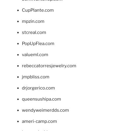
CupPlante.com
mpzin.com
stcreal.com
PopUpFlea.com
valueml.com
rebeccatorresjewelry.com
jmpbliss.com
drjorgerico.com
queensushipa.com
wendyweimerdds.com
ameri-camp.com