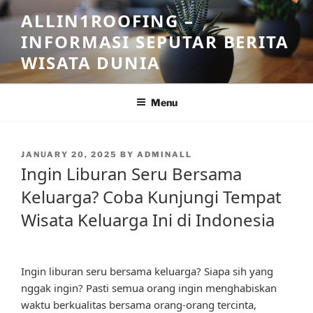
Skip
ALLIN1ROOFING –
to
INFORMASI SEPUTAR BERITA
content
WISATA DUNIA
Menu
POSTED
JANUARY 20, 2025
BY
ADMINALL
ON
Ingin Liburan Seru Bersama
Keluarga? Coba Kunjungi Tempat
Wisata Keluarga Ini di Indonesia
Ingin liburan seru bersama keluarga? Siapa sih yang
nggak ingin? Pasti semua orang ingin menghabiskan
waktu berkualitas bersama orang-orang tercinta,