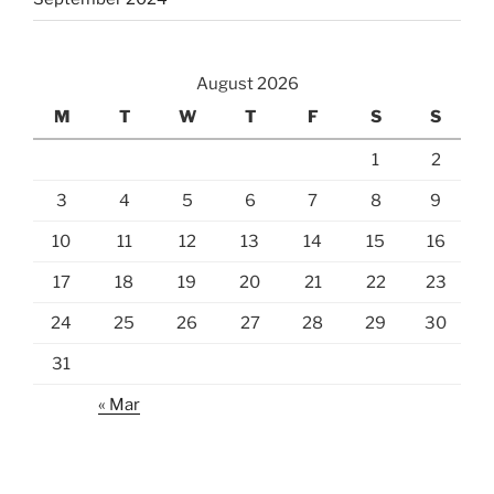
August 2026
M
T
W
T
F
S
S
1
2
3
4
5
6
7
8
9
10
11
12
13
14
15
16
17
18
19
20
21
22
23
24
25
26
27
28
29
30
31
« Mar