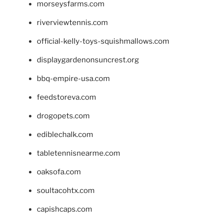
morseysfarms.com
riverviewtennis.com
official-kelly-toys-squishmallows.com
displaygardenonsuncrest.org
bbq-empire-usa.com
feedstoreva.com
drogopets.com
ediblechalk.com
tabletennisnearme.com
oaksofa.com
soultacohtx.com
capishcaps.com