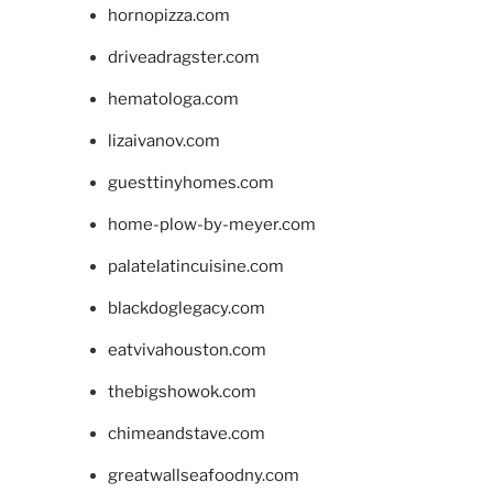
hornopizza.com
driveadragster.com
hematologa.com
lizaivanov.com
guesttinyhomes.com
home-plow-by-meyer.com
palatelatincuisine.com
blackdoglegacy.com
eatvivahouston.com
thebigshowok.com
chimeandstave.com
greatwallseafoodny.com