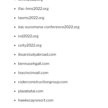
ifac-hms2022.org
taoms2022.org
iias-euromena-conference2022.org
ivd2022.org
csity2022.org
ibsarstudyabroad.com
bennusehgall.com
tsecincinnati.com
roderconstructiongroup.com
plazabatai.com
hawkscayresort.com