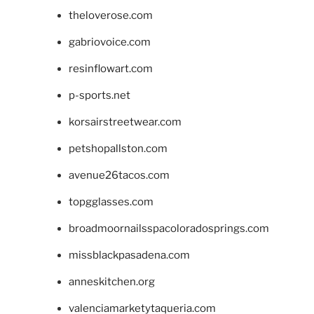
theloverose.com
gabriovoice.com
resinflowart.com
p-sports.net
korsairstreetwear.com
petshopallston.com
avenue26tacos.com
topgglasses.com
broadmoornailsspacoloradosprings.com
missblackpasadena.com
anneskitchen.org
valenciamarketytaqueria.com