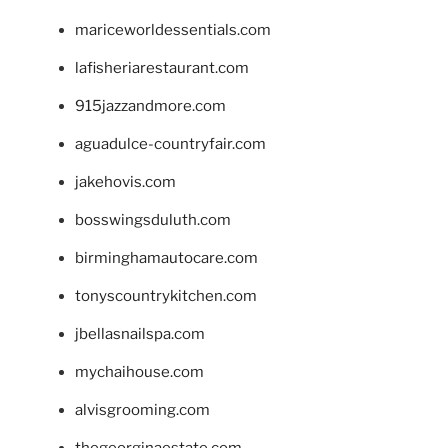
mariceworldessentials.com
lafisheriarestaurant.com
915jazzandmore.com
aguadulce-countryfair.com
jakehovis.com
bosswingsduluth.com
birminghamautocare.com
tonyscountrykitchen.com
jbellasnailspa.com
mychaihouse.com
alvisgrooming.com
thegeorginaestate.com