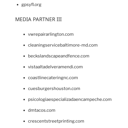
gpsyfl.org
MEDIA PARTNER III
vwrepairarlington.com
cleaningservicebaltimore-md.com
beckslandscapeandfence.com
vistaaltadelveramendi.com
coastlinecateringnc.com
cuesburgershouston.com
psicologiaespecializadaencampeche.com
dmtacos.com
crescentstreetprinting.com