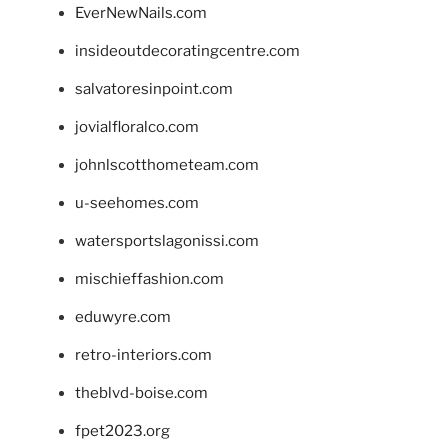
EverNewNails.com
insideoutdecoratingcentre.com
salvatoresinpoint.com
jovialfloralco.com
johnlscotthometeam.com
u-seehomes.com
watersportslagonissi.com
mischieffashion.com
eduwyre.com
retro-interiors.com
theblvd-boise.com
fpet2023.org