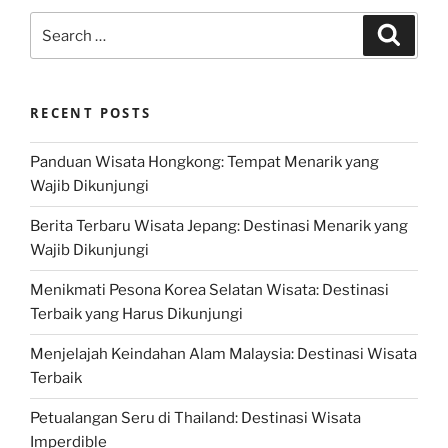
Search
Search
for:
RECENT POSTS
Panduan Wisata Hongkong: Tempat Menarik yang
Wajib Dikunjungi
Berita Terbaru Wisata Jepang: Destinasi Menarik yang
Wajib Dikunjungi
Menikmati Pesona Korea Selatan Wisata: Destinasi
Terbaik yang Harus Dikunjungi
Menjelajah Keindahan Alam Malaysia: Destinasi Wisata
Terbaik
Petualangan Seru di Thailand: Destinasi Wisata
Imperdible