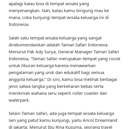
apalagi kalau bisa di tempat wisata yang
menyenangkan. Nah, kalau kamu bingung mau ke
mana, coba kunjungi tempat wisata keluarga ini di
Indonesia.
Salah satu tempat wisata keluarga yang sangat
direkomendasikan adalah Taman Safari Indonesia.
Menurut Pak Ady Surya, General Manager Taman Safari
Indonesia, “Taman Safari merupakan tempat yang cocok
untuk liburan keluarga karena menawarkan
pengalaman yang unik dan edukatif bagi semua
anggota keluarga.” Di sini, kamu bisa melihat berbagai
jenis satwa langka yang berkeliaran bebas serta
menikmati wahana seru seperti roller coaster dan
waterpark.
Selain Taman Safari, ada juga tempat wisata keluarga
lain yang patut kamu kunjungi, yaitu Ancol Dreamland
di Jakarta. Menurut Ibu Rina Kusuma, seorang travel