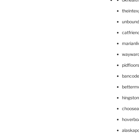
theinte
unbound
catfrien
marianli
wayward
pidfloo
bancode
betterm
hingsto
choosea
hoverbo
alaskapo