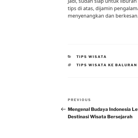
Jadi, sudah siap untuk libura
tips di atas, dijamin pengala
menyenangkan dan berkesan. 
CATEGORIES
TIPS WISATA
TAGS
TIPS WISATA KE BALURAN
Post
Previous
PREVIOUS
navigation
Post
Mengenal Budaya Indonesia L
Destinasi Wisata Bersejarah