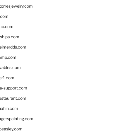
torresjewelry.com
s.com
ico.com
shipa.com
eimerdds.com
camp.com
ivables.com
st1.com
la-support.com
estaurant.com
uahin.com
erspainting.com
beasley.com