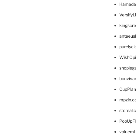
Hamada
VersifyL
kingscr
antaeus
purelyc
WishOp
shopleg
bonviva
CupPlan
mpzin.c
stcreal.
PopUpFl
valueml