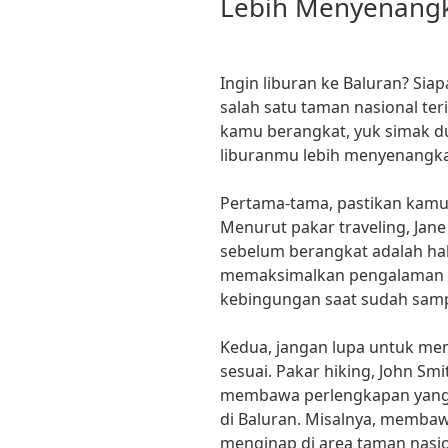
Lebih Menyenang
Ingin liburan ke Baluran? Siap
salah satu taman nasional ter
kamu berangkat, yuk simak du
liburanmu lebih menyenangk
Pertama-tama, pastikan kamu s
Menurut pakar traveling, Jan
sebelum berangkat adalah hal
memaksimalkan pengalaman li
kebingungan saat sudah sampa
Kedua, jangan lupa untuk m
sesuai. Pakar hiking, John S
membawa perlengkapan yang 
di Baluran. Misalnya, membaw
menginap di area taman nasio