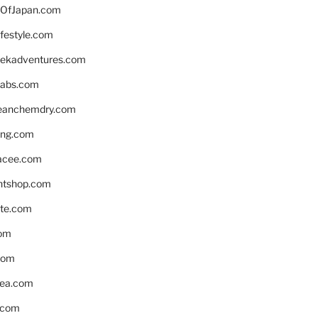
OfJapan.com
ifestyle.com
eekadventures.com
labs.com
leanchemdry.com
ing.com
acee.com
ntshop.com
te.com
om
com
ea.com
.com