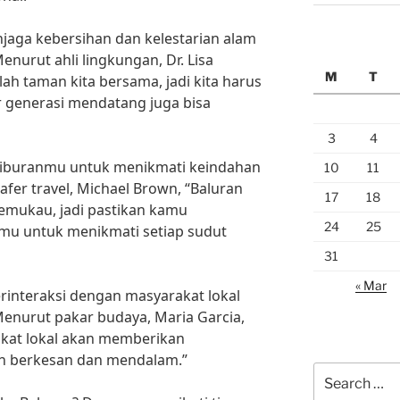
njaga kebersihan dan kelestarian alam
enurut ahli lingkungan, Dr. Lisa
M
T
ah taman kita bersama, jadi kita harus
 generasi mendatang juga bisa
3
4
liburanmu untuk menikmati keindahan
10
11
fer travel, Michael Brown, “Baluran
17
18
emukau, jadi pastikan kamu
24
25
mu untuk menikmati setiap sudut
31
« Mar
erinteraksi dengan masyarakat lokal
Menurut pakar budaya, Maria Garcia,
akat lokal akan memberikan
ih berkesan dan mendalam.”
Search
for: