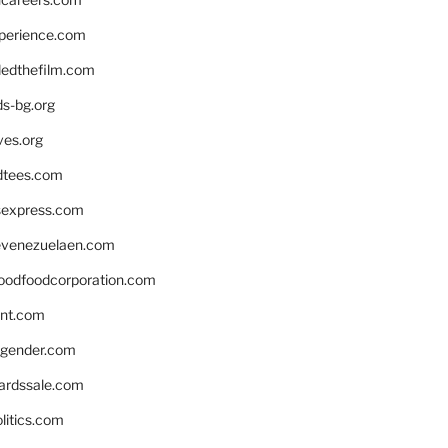
xperience.com
edthefilm.com
ds-bg.org
ves.org
tees.com
rsexpress.com
venezuelaen.com
oodfoodcorporation.com
nnt.com
gender.com
ardssale.com
litics.com