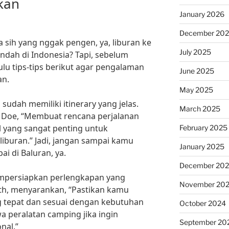
kan
January 2026
December 20
a sih yang nggak pengen, ya, liburan ke
July 2025
indah di Indonesia? Tapi, sebelum
lu tips-tips berikut agar pengalaman
June 2025
an.
May 2025
udah memiliki itinerary yang jelas.
March 2025
e Doe, “Membuat rencana perjalanan
 yang sangat penting untuk
February 2025
buran.” Jadi, jangan sampai kamu
January 2025
i di Baluran, ya.
December 20
empersiapkan perlengkapan yang
November 20
mith, menyarankan, “Pastikan kamu
tepat dan sesuai dengan kebutuhan
October 2024
a peralatan camping jika ingin
September 20
nal.”