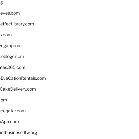
rg
neves.com
ffectlibrary.com
ns.com
yoganj.com
rceblogs.com
ames365.com
EvaCationRentals.com
rCakeDelivery.com
.com
enceqatar.com
aApp.com
eofbusinessdfw.org