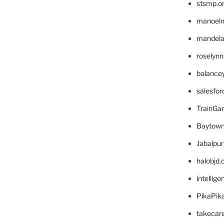
stsmp.o
manoel
mandelae
roselyn
balance
salesfo
TrainG
Baytown
Jabalpu
halobjd
intellig
PikaPik
takecar