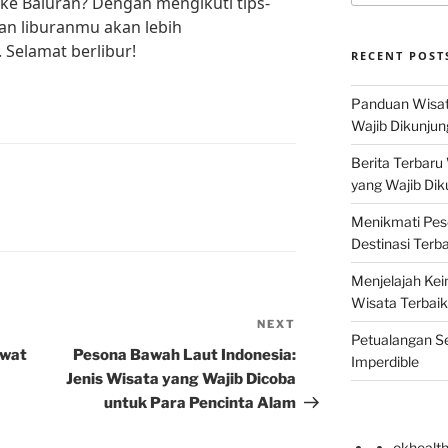
n ke Baluran? Dengan mengikuti tips-
man liburanmu akan lebih
Selamat berlibur!
RECENT POST
Panduan Wisat
Wajib Dikunjun
Berita Terbaru
yang Wajib Dik
Menikmati Pes
Destinasi Terb
Menjelajah Kei
Wisata Terbaik
NEXT
Next
Petualangan Se
Post
ewat
Pesona Bawah Laut Indonesia:
Imperdible
Jenis Wisata yang Wajib Dicoba
untuk Para Pencinta Alam
okhealt