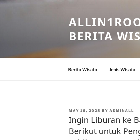
Skip
to
ALLIN1ROO
content
BERITA WI
Berita Wisata
Jenis Wisata
POSTED
MAY 16, 2025
BY
ADMINALL
ON
Ingin Liburan ke B
Berikut untuk Pe