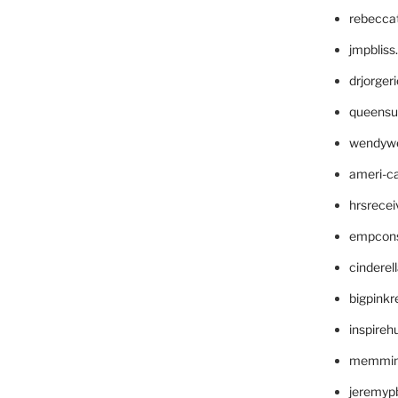
rebecca
jmpblis
drjorger
queensu
wendyw
ameri-
hrsrece
empcon
cinderel
bigpinkr
inspireh
memming
jeremyp