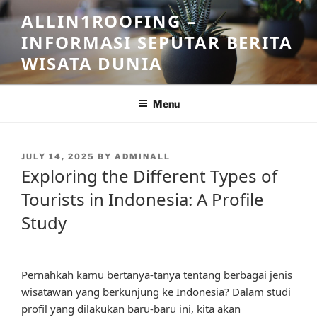
Skip
ALLIN1ROOFING –
to
INFORMASI SEPUTAR BERITA
content
WISATA DUNIA
Menu
POSTED
JULY 14, 2025
BY
ADMINALL
ON
Exploring the Different Types of
Tourists in Indonesia: A Profile
Study
Pernahkah kamu bertanya-tanya tentang berbagai jenis
wisatawan yang berkunjung ke Indonesia? Dalam studi
profil yang dilakukan baru-baru ini, kita akan