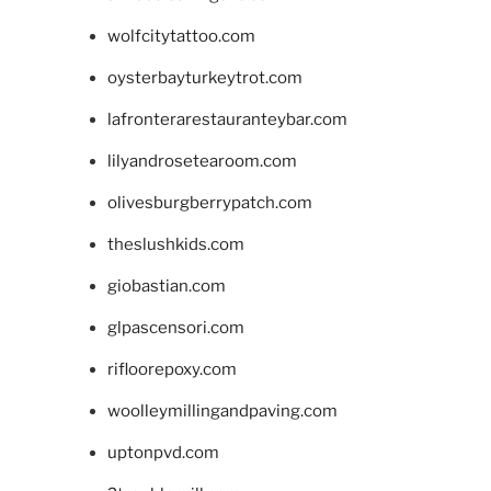
wolfcitytattoo.com
oysterbayturkeytrot.com
lafronterarestauranteybar.com
lilyandrosetearoom.com
olivesburgberrypatch.com
theslushkids.com
giobastian.com
glpascensori.com
rifloorepoxy.com
woolleymillingandpaving.com
uptonpvd.com