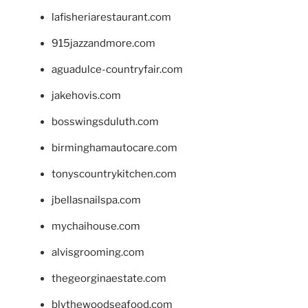
lafisheriarestaurant.com
915jazzandmore.com
aguadulce-countryfair.com
jakehovis.com
bosswingsduluth.com
birminghamautocare.com
tonyscountrykitchen.com
jbellasnailspa.com
mychaihouse.com
alvisgrooming.com
thegeorginaestate.com
blythewoodseafood.com