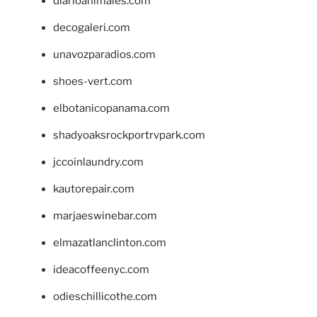
diarioanimales.com
decogaleri.com
unavozparadios.com
shoes-vert.com
elbotanicopanama.com
shadyoaksrockportrvpark.com
jccoinlaundry.com
kautorepair.com
marjaeswinebar.com
elmazatlanclinton.com
ideacoffeenyc.com
odieschillicothe.com