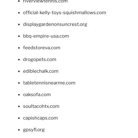
riverviewtennis.com
official-kelly-toys-squishmallows.com
displaygardenonsuncrest.org
bbq-empire-usa.com
feedstoreva.com
drogopets.com
ediblechalk.com
tabletennisnearme.com
oaksofa.com
soultacohtx.com
capishcaps.com
gpsyfl.org