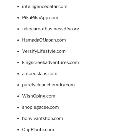
intelligenceqatar.com
PikaPikaApp.com
takecareofbusinessdfw.org
HamadaOfJapan.com
VersifyLifestyle.com
kingscreekadventures.com
antaeuslabs.com
purelycleanchemdry.com
WishOping.com
shoplegacee.com
bonvivantshop.com
CupPlante.com