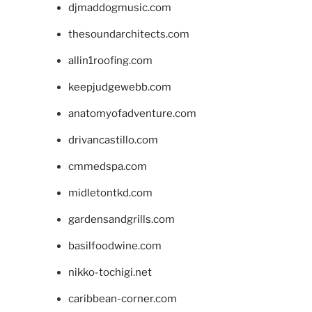
djmaddogmusic.com
thesoundarchitects.com
allin1roofing.com
keepjudgewebb.com
anatomyofadventure.com
drivancastillo.com
cmmedspa.com
midletontkd.com
gardensandgrills.com
basilfoodwine.com
nikko-tochigi.net
caribbean-corner.com