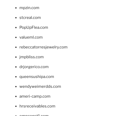
mpzin.com
stcreal.com
PopUpFlea.com
valueml.com
rebeccatorresjewelry.com
jmpbliss.com
drjorgerico.com
queensushipa.com
wendyweimerdds.com
ameri-camp.com
hrsreceivables.com
empconst1.com