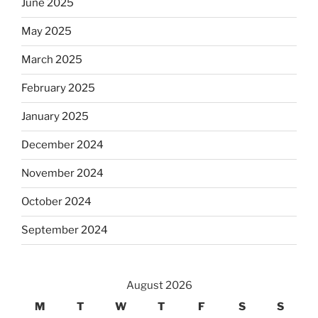
June 2025
May 2025
March 2025
February 2025
January 2025
December 2024
November 2024
October 2024
September 2024
August 2026
M
T
W
T
F
S
S