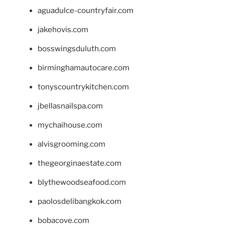
aguadulce-countryfair.com
jakehovis.com
bosswingsduluth.com
birminghamautocare.com
tonyscountrykitchen.com
jbellasnailspa.com
mychaihouse.com
alvisgrooming.com
thegeorginaestate.com
blythewoodseafood.com
paolosdelibangkok.com
bobacove.com