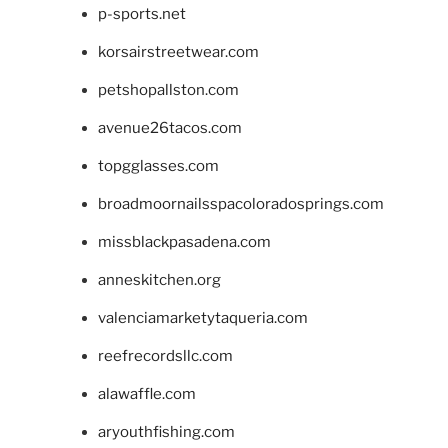
p-sports.net
korsairstreetwear.com
petshopallston.com
avenue26tacos.com
topgglasses.com
broadmoornailsspacoloradosprings.com
missblackpasadena.com
anneskitchen.org
valenciamarketytaqueria.com
reefrecordsllc.com
alawaffle.com
aryouthfishing.com