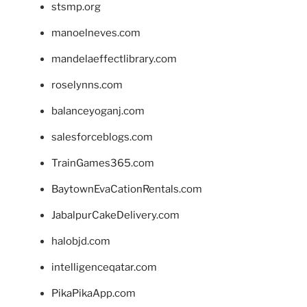
stsmp.org
manoelneves.com
mandelaeffectlibrary.com
roselynns.com
balanceyoganj.com
salesforceblogs.com
TrainGames365.com
BaytownEvaCationRentals.com
JabalpurCakeDelivery.com
halobjd.com
intelligenceqatar.com
PikaPikaApp.com