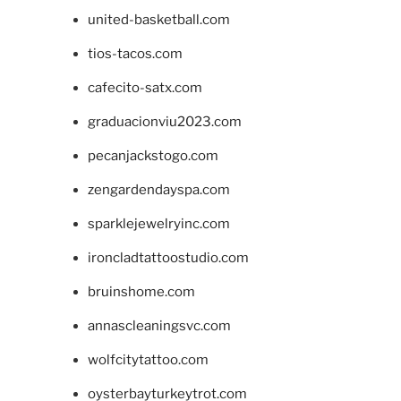
united-basketball.com
tios-tacos.com
cafecito-satx.com
graduacionviu2023.com
pecanjackstogo.com
zengardendayspa.com
sparklejewelryinc.com
ironcladtattoostudio.com
bruinshome.com
annascleaningsvc.com
wolfcitytattoo.com
oysterbayturkeytrot.com