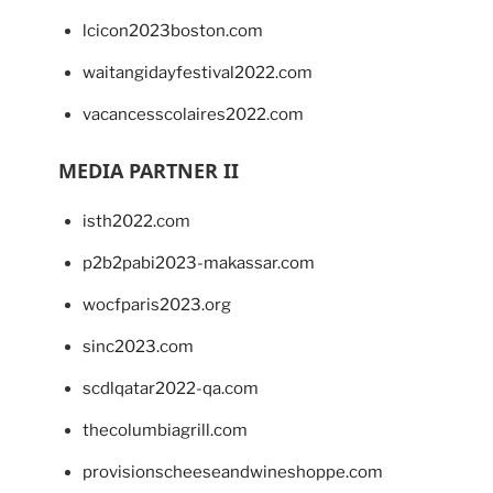
lcicon2023boston.com
waitangidayfestival2022.com
vacancesscolaires2022.com
MEDIA PARTNER II
isth2022.com
p2b2pabi2023-makassar.com
wocfparis2023.org
sinc2023.com
scdlqatar2022-qa.com
thecolumbiagrill.com
provisionscheeseandwineshoppe.com