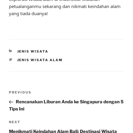
petualanganmu sekarang dan nikmati keindahan alam
yang tiada duanya!
CATEGORIES
JENIS WISATA
TAGS
JENIS WISATA ALAM
Post
Previous
PREVIOUS
navigation
Post
Rencanakan Liburan Anda ke Singapura dengan 5
Tips Ini
Next
NEXT
Post
Menikmati Keindahan Alam Bali: Destinasi Wisata