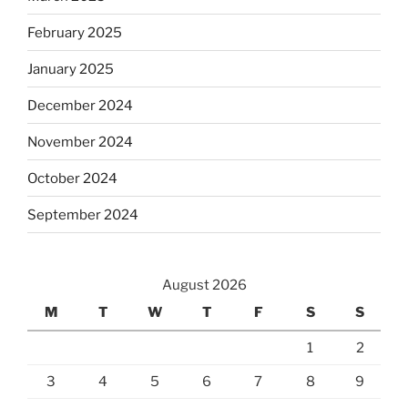
February 2025
January 2025
December 2024
November 2024
October 2024
September 2024
August 2026
M
T
W
T
F
S
S
1
2
3
4
5
6
7
8
9