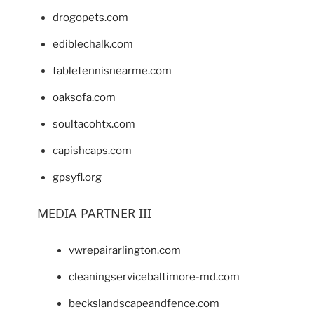
drogopets.com
ediblechalk.com
tabletennisnearme.com
oaksofa.com
soultacohtx.com
capishcaps.com
gpsyfl.org
MEDIA PARTNER III
vwrepairarlington.com
cleaningservicebaltimore-md.com
beckslandscapeandfence.com