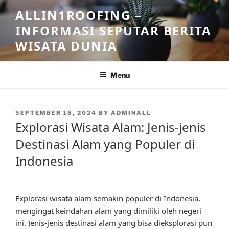
Skip
ALLIN1ROOFING –
to
INFORMASI SEPUTAR BERITA
content
WISATA DUNIA
Menu
POSTED
SEPTEMBER 18, 2024
BY
ADMINALL
ON
Explorasi Wisata Alam: Jenis-jenis
Destinasi Alam yang Populer di
Indonesia
Explorasi wisata alam semakin populer di Indonesia,
mengingat keindahan alam yang dimiliki oleh negeri
ini. Jenis-jenis destinasi alam yang bisa dieksplorasi pun