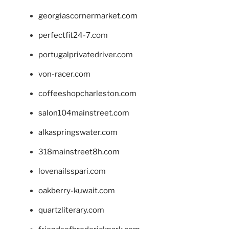
georgiascornermarket.com
perfectfit24-7.com
portugalprivatedriver.com
von-racer.com
coffeeshopcharleston.com
salon104mainstreet.com
alkaspringswater.com
318mainstreet8h.com
lovenailsspari.com
oakberry-kuwait.com
quartzliterary.com