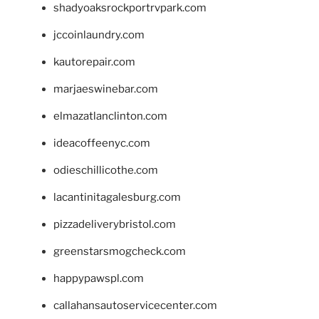
shadyoaksrockportrvpark.com
jccoinlaundry.com
kautorepair.com
marjaeswinebar.com
elmazatlanclinton.com
ideacoffeenyc.com
odieschillicothe.com
lacantinitagalesburg.com
pizzadeliverybristol.com
greenstarsmogcheck.com
happypawspl.com
callahansautoservicecenter.com