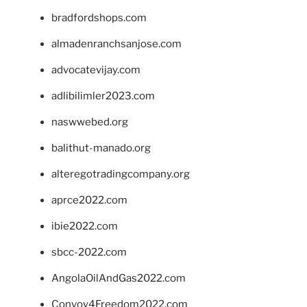
bradfordshops.com
almadenranchsanjose.com
advocatevijay.com
adlibilimler2023.com
naswwebed.org
balithut-manado.org
alteregotradingcompany.org
aprce2022.com
ibie2022.com
sbcc-2022.com
AngolaOilAndGas2022.com
Convoy4Freedom2022.com