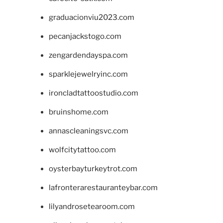
graduacionviu2023.com
pecanjackstogo.com
zengardendayspa.com
sparklejewelryinc.com
ironcladtattoostudio.com
bruinshome.com
annascleaningsvc.com
wolfcitytattoo.com
oysterbayturkeytrot.com
lafronterarestauranteybar.com
lilyandrosetearoom.com