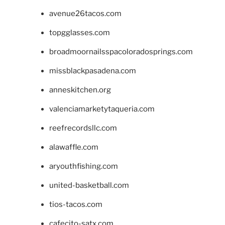
avenue26tacos.com
topgglasses.com
broadmoornailsspacoloradosprings.com
missblackpasadena.com
anneskitchen.org
valenciamarketytaqueria.com
reefrecordsllc.com
alawaffle.com
aryouthfishing.com
united-basketball.com
tios-tacos.com
cafecito-satx.com