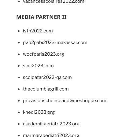
vacancesscolaires2022.com
MEDIA PARTNER II
isth2022.com
p2b2pabi2023-makassar.com
wocfparis2023.org
sinc2023.com
scdlqatar2022-qa.com
thecolumbiagrill.com
provisionscheeseandwineshoppe.com
khedi2023.org
akademikgeriatri2023.org
marmarapediatri2023.org