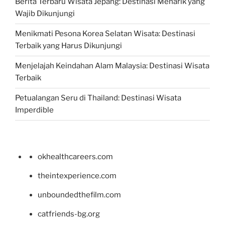
Berita Terbaru Wisata Jepang: Destinasi Menarik yang
Wajib Dikunjungi
Menikmati Pesona Korea Selatan Wisata: Destinasi
Terbaik yang Harus Dikunjungi
Menjelajah Keindahan Alam Malaysia: Destinasi Wisata
Terbaik
Petualangan Seru di Thailand: Destinasi Wisata
Imperdible
okhealthcareers.com
theintexperience.com
unboundedthefilm.com
catfriends-bg.org