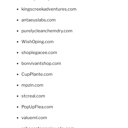
kingscreekadventures.com
antaeuslabs.com
purelycleanchemdry.com
WishOping.com
shoplegacee.com
bonvivantshop.com
CupPlante.com
mpzin.com
stcreal.com
PopUpFlea.com
valueml.com