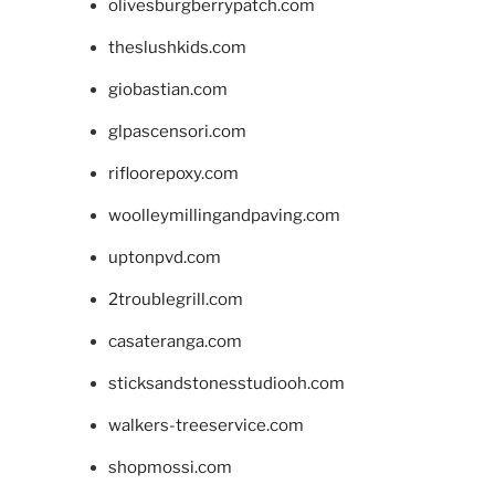
olivesburgberrypatch.com
theslushkids.com
giobastian.com
glpascensori.com
rifloorepoxy.com
woolleymillingandpaving.com
uptonpvd.com
2troublegrill.com
casateranga.com
sticksandstonesstudiooh.com
walkers-treeservice.com
shopmossi.com