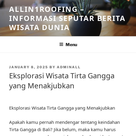
Skip
ALLIN1ROOFING –
to
INFORMASI SEPUTAR BERITA
content
WISATA DUNIA
Menu
POSTED
JANUARY 8, 2025
BY
ADMINALL
ON
Eksplorasi Wisata Tirta Gangga
yang Menakjubkan
Eksplorasi Wisata Tirta Gangga yang Menakjubkan
Apakah kamu pernah mendengar tentang keindahan
Tirta Gangga di Bali? Jika belum, maka kamu harus