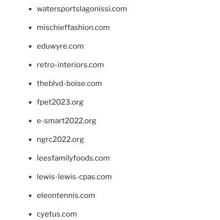
watersportslagonissi.com
mischieffashion.com
eduwyre.com
retro-interiors.com
theblvd-boise.com
fpet2023.org
e-smart2022.org
ngrc2022.org
leesfamilyfoods.com
lewis-lewis-cpas.com
eleontennis.com
cyetus.com