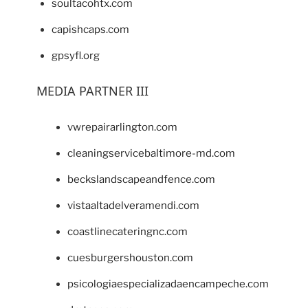
soultacohtx.com
capishcaps.com
gpsyfl.org
MEDIA PARTNER III
vwrepairarlington.com
cleaningservicebaltimore-md.com
beckslandscapeandfence.com
vistaaltadelveramendi.com
coastlinecateringnc.com
cuesburgershouston.com
psicologiaespecializadaencampeche.com