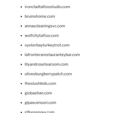
ironcladtattoostudio.com
bruinshome.com
annascleaningsvc.com
wolfcitytattoo.com
oysterbayturkeytrot.com
lafronterarestauranteybar.com
lilyandrosetearoom.com
olivesburgberrypatch.com
theslushkids.com
giobastian.com
glpascensori.com
rifloorepoxy.com