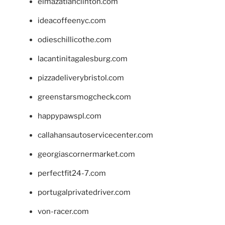
elmazatlanclinton.com
ideacoffeenyc.com
odieschillicothe.com
lacantinitagalesburg.com
pizzadeliverybristol.com
greenstarsmogcheck.com
happypawspl.com
callahansautoservicecenter.com
georgiascornermarket.com
perfectfit24-7.com
portugalprivatedriver.com
von-racer.com