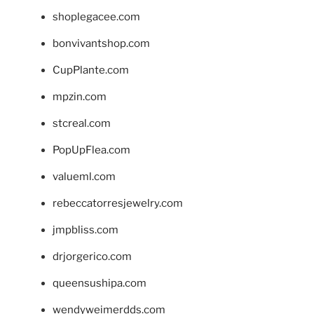
shoplegacee.com
bonvivantshop.com
CupPlante.com
mpzin.com
stcreal.com
PopUpFlea.com
valueml.com
rebeccatorresjewelry.com
jmpbliss.com
drjorgerico.com
queensushipa.com
wendyweimerdds.com