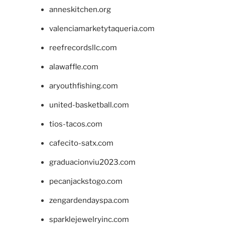
anneskitchen.org
valenciamarketytaqueria.com
reefrecordsllc.com
alawaffle.com
aryouthfishing.com
united-basketball.com
tios-tacos.com
cafecito-satx.com
graduacionviu2023.com
pecanjackstogo.com
zengardendayspa.com
sparklejewelryinc.com