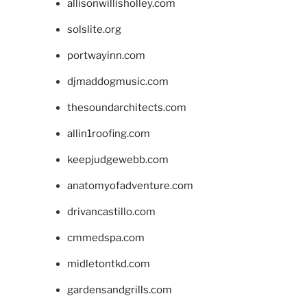
allisonwillisholley.com
solslite.org
portwayinn.com
djmaddogmusic.com
thesoundarchitects.com
allin1roofing.com
keepjudgewebb.com
anatomyofadventure.com
drivancastillo.com
cmmedspa.com
midletontkd.com
gardensandgrills.com