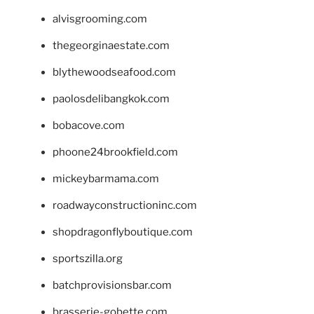
alvisgrooming.com
thegeorginaestate.com
blythewoodseafood.com
paolosdelibangkok.com
bobacove.com
phoone24brookfield.com
mickeybarmama.com
roadwayconstructioninc.com
shopdragonflyboutique.com
sportszilla.org
batchprovisionsbar.com
brasserie-gobette.com