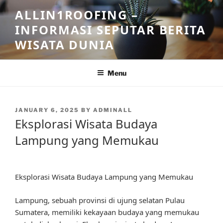
Skip
ALLIN1ROOFING –
to
INFORMASI SEPUTAR BERITA
content
WISATA DUNIA
Menu
POSTED
JANUARY 6, 2025
BY
ADMINALL
ON
Eksplorasi Wisata Budaya
Lampung yang Memukau
Eksplorasi Wisata Budaya Lampung yang Memukau
Lampung, sebuah provinsi di ujung selatan Pulau
Sumatera, memiliki kekayaan budaya yang memukau