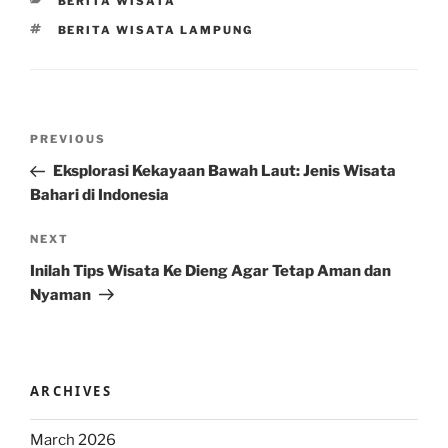
CATEGORIES
BERITA WISATA
TAGS
BERITA WISATA LAMPUNG
Post
Previous
PREVIOUS
navigation
Post
Eksplorasi Kekayaan Bawah Laut: Jenis Wisata
Bahari di Indonesia
Next
NEXT
Post
Inilah Tips Wisata Ke Dieng Agar Tetap Aman dan
Nyaman
ARCHIVES
March 2026