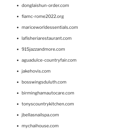
donglaishun-order.com
fiamc-rome2022.org
mariceworldessentials.com
lafisheriarestaurant.com
915jazzandmore.com
aguadulce-countryfair.com
jakehovis.com
bosswingsduluth.com
birminghamautocare.com
tonyscountrykitchen.com
jbellasnailspa.com
mychaihouse.com