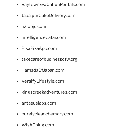
BaytownEvaCationRentals.com
JabalpurCakeDelivery.com
halobjd.com
intelligenceqatar.com
PikaPikaApp.com
takecareofbusinessdfw.org
HamadaOfJapan.com
VersifyLifestyle.com
kingscreekadventures.com
antaeuslabs.com
purelycleanchemdry.com
WishOping.com