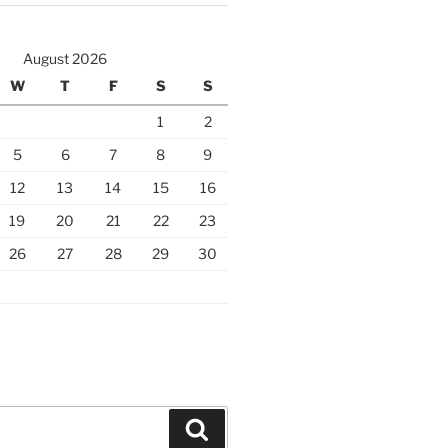
August 2026
W
T
F
S
S
1
2
5
6
7
8
9
12
13
14
15
16
19
20
21
22
23
26
27
28
29
30
Search