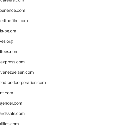
xperience.com
edthefilm.com
ds-bg.org
ves.org
tees.com
rsexpress.com
venezuelaen.com
oodfoodcorporation.com
nnt.com
gender.com
ardssale.com
litics.com