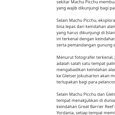
sekitar Machu Picchu membuat
yang wajib dikunjungi bagi p
Selain Machu Picchu, eksploras
bisa lepas dari keindahan ala
yang harus dikunjungi di Islan
ini terkenal dengan keindah
serta pemandangan gunung es
Menurut fotografer terkenal, 
adalah salah satu tempat pal
mengabadikan keindahan alam.
ke Gletser Jokulsarlon akan
terlupakan bagi para pelanco
Selain Machu Picchu dan Glets
tempat menakjubkan di dunia 
keindahan Great Barrier Reef d
Yordania, setiap tempat memil