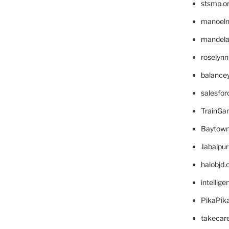
stsmp.o
manoel
mandelae
roselyn
balance
salesfo
TrainG
Baytown
Jabalpu
halobjd
intellig
PikaPik
takecar