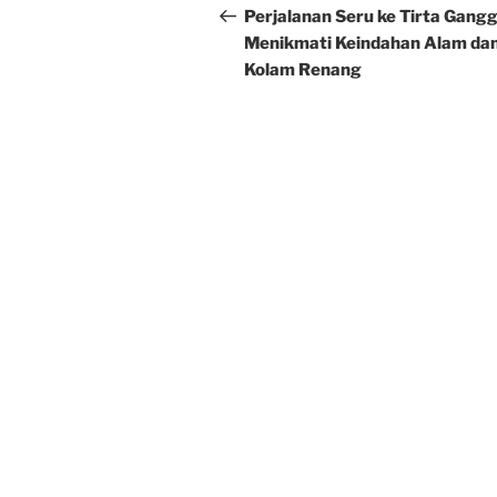
navigation
Post
Perjalanan Seru ke Tirta Gangg
Menikmati Keindahan Alam da
Kolam Renang