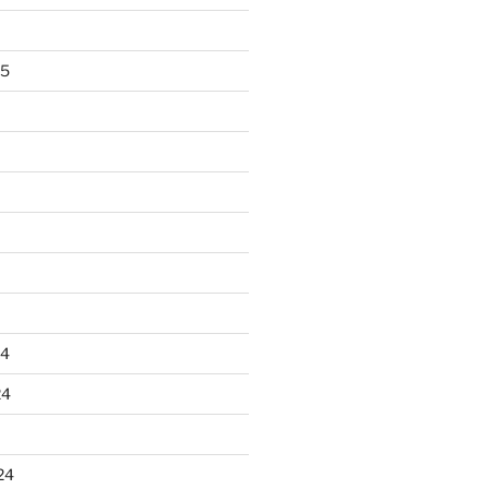
25
24
24
24