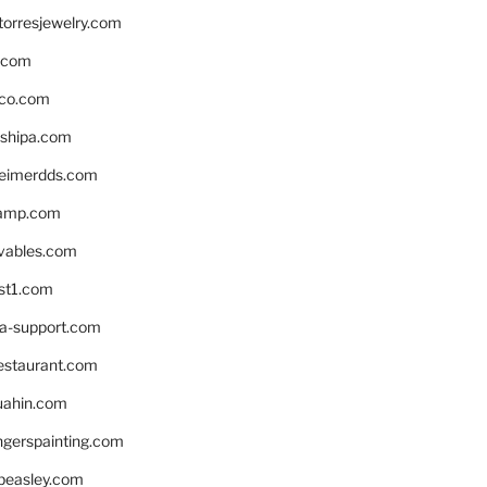
torresjewelry.com
s.com
ico.com
shipa.com
eimerdds.com
camp.com
ivables.com
st1.com
la-support.com
estaurant.com
uahin.com
erspainting.com
beasley.com