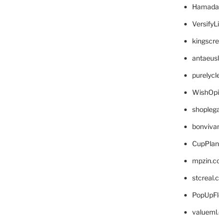
Hamada
VersifyL
kingscr
antaeus
purelyc
WishOp
shopleg
bonviva
CupPlan
mpzin.c
stcreal.
PopUpFl
valueml