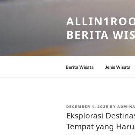
Skip
to
ALLIN1ROO
content
BERITA WI
Berita Wisata
Jenis Wisata
POSTED
DECEMBER 4, 2025
BY
ADMIN
ON
Eksplorasi Destina
Tempat yang Haru