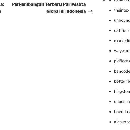
Post
a:
Perkembangan Terbaru Pariwisata
theinte
n
Global di Indonesia
unbound
catfrien
marianli
wayward
pidfloo
bancode
betterm
hingsto
choosea
hoverbo
alaskapo