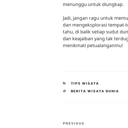
menunggu untuk diungkap.
Jadi, jangan ragu untuk memul
dan mengeksplorasi tempat-t
tahu, di balik setiap sudut du
dan keajaiban yang tak terdu
menikmati petualanganmu!
CATEGORIES
TIPS WISATA
TAGS
BERITA WISATA DUNIA
Post
Previous
PREVIOUS