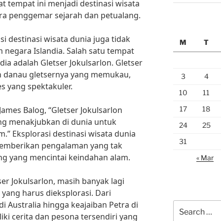
 tempat ini menjadi destinasi wisata
ara penggemar sejarah dan petualang.
i destinasi wisata dunia juga tidak
M
T
m negara Islandia. Salah satu tempat
dia adalah Gletser Jokulsarlon. Gletser
an danau gletsernya yang memukau,
3
4
 yang spektakuler.
10
11
17
18
James Balog, “Gletser Jokulsarlon
ing menakjubkan di dunia untuk
24
25
” Eksplorasi destinasi wisata dunia
31
 memberikan pengalaman yang tak
ng yang mencintai keindahan alam.
« Mar
er Jokulsarlon, masih banyak lagi
yang harus dieksplorasi. Dari
i Australia hingga keajaiban Petra di
Search
iki cerita dan pesona tersendiri yang
for: