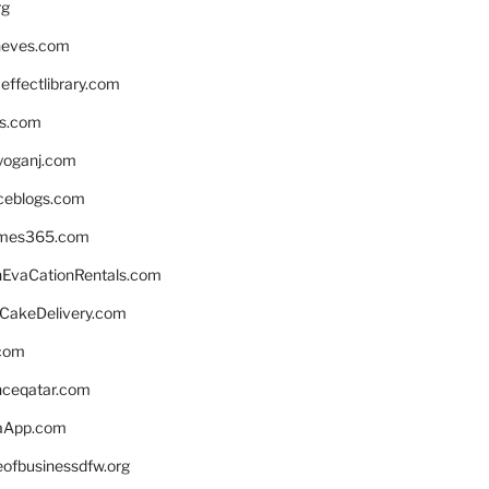
rg
neves.com
ffectlibrary.com
ns.com
yoganj.com
rceblogs.com
ames365.com
EvaCationRentals.com
rCakeDelivery.com
.com
enceqatar.com
aApp.com
eofbusinessdfw.org