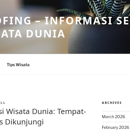
FING – INFORMASI S
SATA DUNIA
Tips Wisata
ARCHIVES
ALL
si Wisata Dunia: Tempat-
March 2026
s Dikunjungi
February 2026