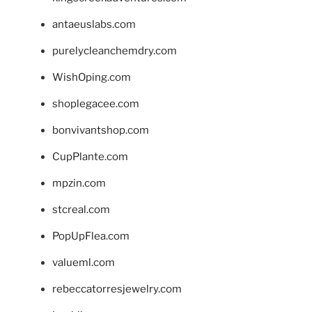
antaeuslabs.com
purelycleanchemdry.com
WishOping.com
shoplegacee.com
bonvivantshop.com
CupPlante.com
mpzin.com
stcreal.com
PopUpFlea.com
valueml.com
rebeccatorresjewelry.com