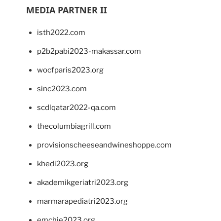
MEDIA PARTNER II
isth2022.com
p2b2pabi2023-makassar.com
wocfparis2023.org
sinc2023.com
scdlqatar2022-qa.com
thecolumbiagrill.com
provisionscheeseandwineshoppe.com
khedi2023.org
akademikgeriatri2023.org
marmarapediatri2023.org
emchie2023.org