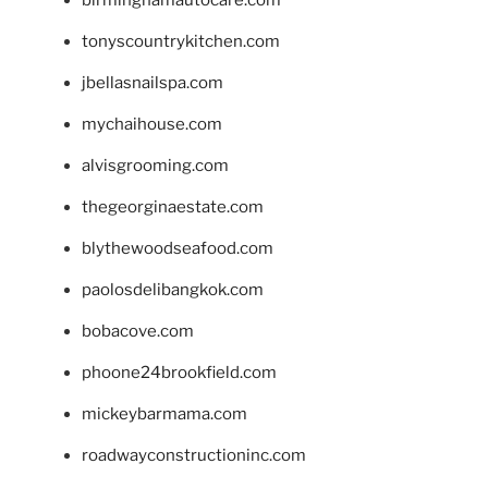
birminghamautocare.com
tonyscountrykitchen.com
jbellasnailspa.com
mychaihouse.com
alvisgrooming.com
thegeorginaestate.com
blythewoodseafood.com
paolosdelibangkok.com
bobacove.com
phoone24brookfield.com
mickeybarmama.com
roadwayconstructioninc.com