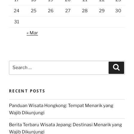
24
25
26
27
28
29
30
31
« Mar
Search
Search
for:
RECENT POSTS
Panduan Wisata Hongkong: Tempat Menarik yang
Wajib Dikunjungi
Berita Terbaru Wisata Jepang: Destinasi Menarik yang
Wajib Dikunjungi