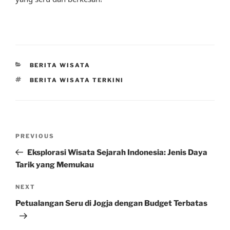
CATEGORIES
BERITA WISATA
TAGS
BERITA WISATA TERKINI
Post
Previous
PREVIOUS
navigation
Post
Eksplorasi Wisata Sejarah Indonesia: Jenis Daya
Tarik yang Memukau
Next
NEXT
Post
Petualangan Seru di Jogja dengan Budget Terbatas