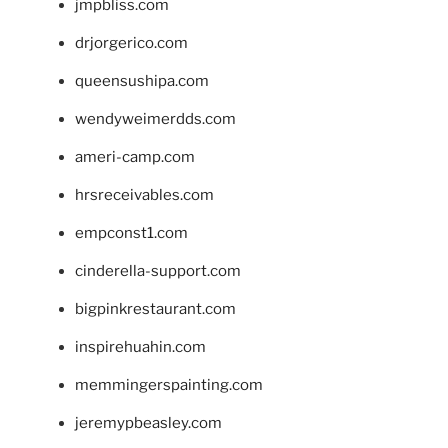
jmpbliss.com
drjorgerico.com
queensushipa.com
wendyweimerdds.com
ameri-camp.com
hrsreceivables.com
empconst1.com
cinderella-support.com
bigpinkrestaurant.com
inspirehuahin.com
memmingerspainting.com
jeremypbeasley.com