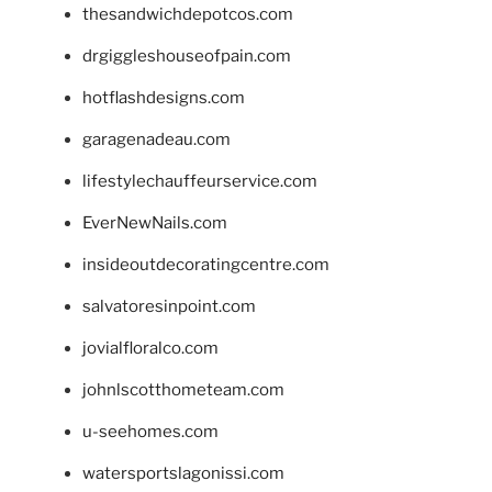
thesandwichdepotcos.com
drgiggleshouseofpain.com
hotflashdesigns.com
garagenadeau.com
lifestylechauffeurservice.com
EverNewNails.com
insideoutdecoratingcentre.com
salvatoresinpoint.com
jovialfloralco.com
johnlscotthometeam.com
u-seehomes.com
watersportslagonissi.com