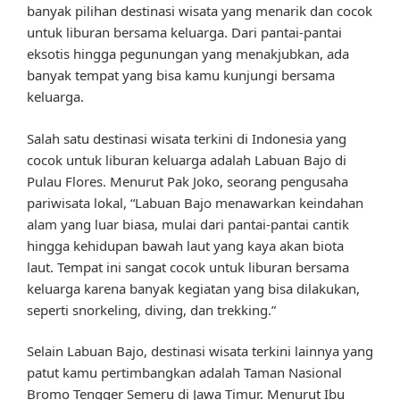
banyak pilihan destinasi wisata yang menarik dan cocok
untuk liburan bersama keluarga. Dari pantai-pantai
eksotis hingga pegunungan yang menakjubkan, ada
banyak tempat yang bisa kamu kunjungi bersama
keluarga.
Salah satu destinasi wisata terkini di Indonesia yang
cocok untuk liburan keluarga adalah Labuan Bajo di
Pulau Flores. Menurut Pak Joko, seorang pengusaha
pariwisata lokal, “Labuan Bajo menawarkan keindahan
alam yang luar biasa, mulai dari pantai-pantai cantik
hingga kehidupan bawah laut yang kaya akan biota
laut. Tempat ini sangat cocok untuk liburan bersama
keluarga karena banyak kegiatan yang bisa dilakukan,
seperti snorkeling, diving, dan trekking.”
Selain Labuan Bajo, destinasi wisata terkini lainnya yang
patut kamu pertimbangkan adalah Taman Nasional
Bromo Tengger Semeru di Jawa Timur. Menurut Ibu