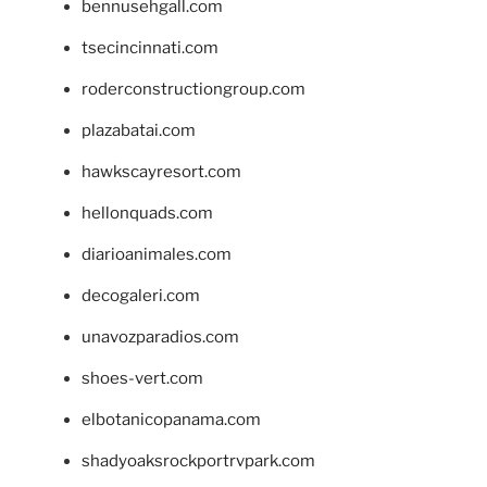
bennusehgall.com
tsecincinnati.com
roderconstructiongroup.com
plazabatai.com
hawkscayresort.com
hellonquads.com
diarioanimales.com
decogaleri.com
unavozparadios.com
shoes-vert.com
elbotanicopanama.com
shadyoaksrockportrvpark.com