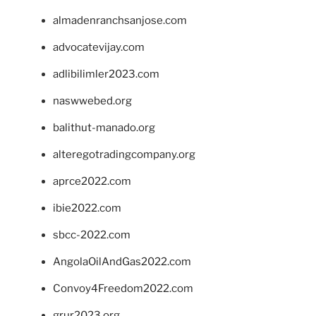
almadenranchsanjose.com
advocatevijay.com
adlibilimler2023.com
naswwebed.org
balithut-manado.org
alteregotradingcompany.org
aprce2022.com
ibie2022.com
sbcc-2022.com
AngolaOilAndGas2022.com
Convoy4Freedom2022.com
grur2023.org