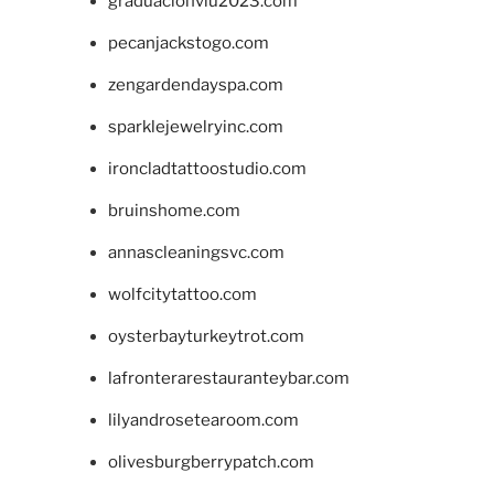
graduacionviu2023.com
pecanjackstogo.com
zengardendayspa.com
sparklejewelryinc.com
ironcladtattoostudio.com
bruinshome.com
annascleaningsvc.com
wolfcitytattoo.com
oysterbayturkeytrot.com
lafronterarestauranteybar.com
lilyandrosetearoom.com
olivesburgberrypatch.com