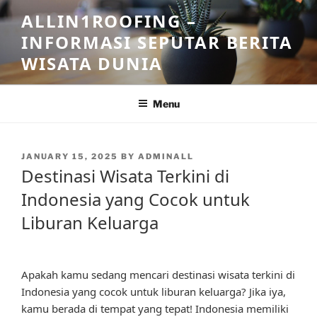
Skip
ALLIN1ROOFING –
to
INFORMASI SEPUTAR BERITA
content
WISATA DUNIA
Menu
POSTED
JANUARY 15, 2025
BY
ADMINALL
ON
Destinasi Wisata Terkini di
Indonesia yang Cocok untuk
Liburan Keluarga
Apakah kamu sedang mencari destinasi wisata terkini di
Indonesia yang cocok untuk liburan keluarga? Jika iya,
kamu berada di tempat yang tepat! Indonesia memiliki