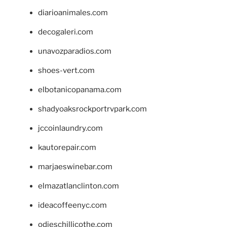
diarioanimales.com
decogaleri.com
unavozparadios.com
shoes-vert.com
elbotanicopanama.com
shadyoaksrockportrvpark.com
jccoinlaundry.com
kautorepair.com
marjaeswinebar.com
elmazatlanclinton.com
ideacoffeenyc.com
odieschillicothe.com