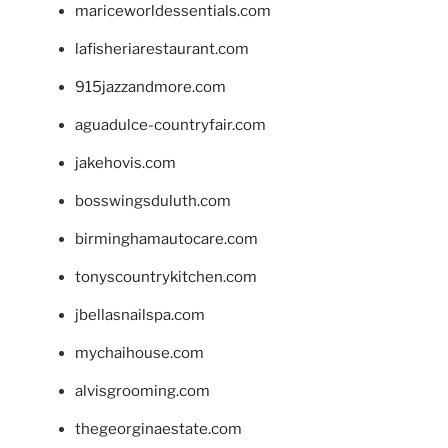
mariceworldessentials.com
lafisheriarestaurant.com
915jazzandmore.com
aguadulce-countryfair.com
jakehovis.com
bosswingsduluth.com
birminghamautocare.com
tonyscountrykitchen.com
jbellasnailspa.com
mychaihouse.com
alvisgrooming.com
thegeorginaestate.com