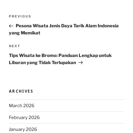
Post
Previous
PREVIOUS
navigation
Post
Pesona Wisata Jenis Daya Tarik Alam Indonesia
yang Memikat
Next
NEXT
Post
Tips Wisata ke Bromo: Panduan Lengkap untuk
Liburan yang Tidak Terlupakan
ARCHIVES
March 2026
February 2026
January 2026