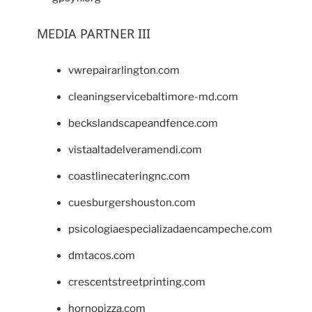
MEDIA PARTNER III
vwrepairarlington.com
cleaningservicebaltimore-md.com
beckslandscapeandfence.com
vistaaltadelveramendi.com
coastlinecateringnc.com
cuesburgershouston.com
psicologiaespecializadaencampeche.com
dmtacos.com
crescentstreetprinting.com
hornopizza.com