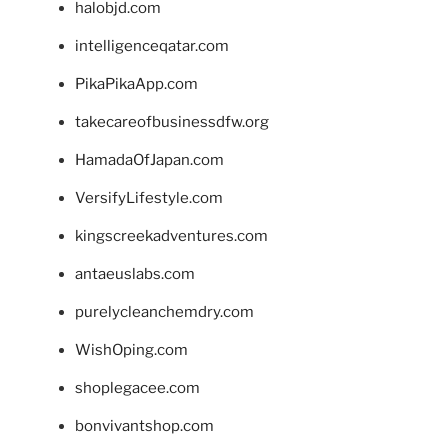
halobjd.com
intelligenceqatar.com
PikaPikaApp.com
takecareofbusinessdfw.org
HamadaOfJapan.com
VersifyLifestyle.com
kingscreekadventures.com
antaeuslabs.com
purelycleanchemdry.com
WishOping.com
shoplegacee.com
bonvivantshop.com