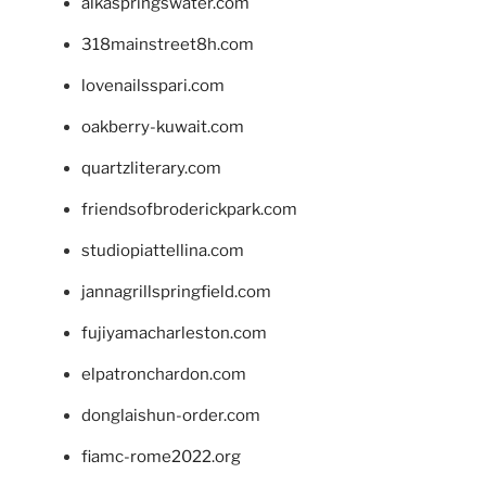
alkaspringswater.com
318mainstreet8h.com
lovenailsspari.com
oakberry-kuwait.com
quartzliterary.com
friendsofbroderickpark.com
studiopiattellina.com
jannagrillspringfield.com
fujiyamacharleston.com
elpatronchardon.com
donglaishun-order.com
fiamc-rome2022.org