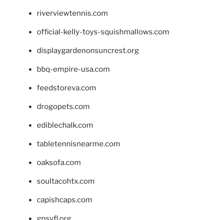
riverviewtennis.com
official-kelly-toys-squishmallows.com
displaygardenonsuncrest.org
bbq-empire-usa.com
feedstoreva.com
drogopets.com
ediblechalk.com
tabletennisnearme.com
oaksofa.com
soultacohtx.com
capishcaps.com
gpsyfl.org