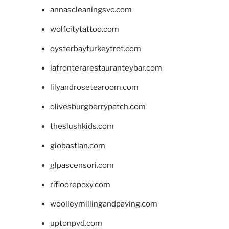
annascleaningsvc.com
wolfcitytattoo.com
oysterbayturkeytrot.com
lafronterarestauranteybar.com
lilyandrosetearoom.com
olivesburgberrypatch.com
theslushkids.com
giobastian.com
glpascensori.com
rifloorepoxy.com
woolleymillingandpaving.com
uptonpvd.com