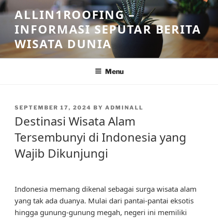
Skip
ALLIN1ROOFING –
to
INFORMASI SEPUTAR BERITA
content
WISATA DUNIA
Menu
POSTED
SEPTEMBER 17, 2024
BY
ADMINALL
ON
Destinasi Wisata Alam
Tersembunyi di Indonesia yang
Wajib Dikunjungi
Indonesia memang dikenal sebagai surga wisata alam
yang tak ada duanya. Mulai dari pantai-pantai eksotis
hingga gunung-gunung megah, negeri ini memiliki