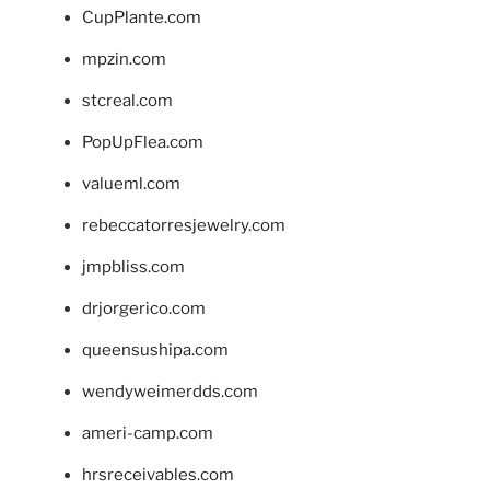
CupPlante.com
mpzin.com
stcreal.com
PopUpFlea.com
valueml.com
rebeccatorresjewelry.com
jmpbliss.com
drjorgerico.com
queensushipa.com
wendyweimerdds.com
ameri-camp.com
hrsreceivables.com