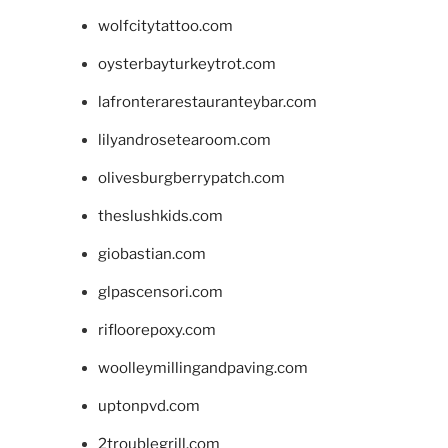
wolfcitytattoo.com
oysterbayturkeytrot.com
lafronterarestauranteybar.com
lilyandrosetearoom.com
olivesburgberrypatch.com
theslushkids.com
giobastian.com
glpascensori.com
rifloorepoxy.com
woolleymillingandpaving.com
uptonpvd.com
2troublegrill.com