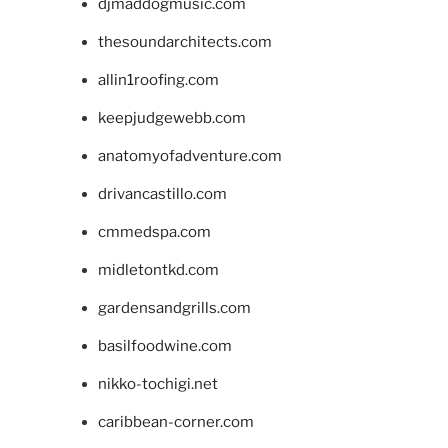
djmaddogmusic.com
thesoundarchitects.com
allin1roofing.com
keepjudgewebb.com
anatomyofadventure.com
drivancastillo.com
cmmedspa.com
midletontkd.com
gardensandgrills.com
basilfoodwine.com
nikko-tochigi.net
caribbean-corner.com