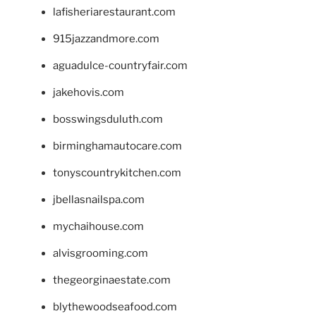
lafisheriarestaurant.com
915jazzandmore.com
aguadulce-countryfair.com
jakehovis.com
bosswingsduluth.com
birminghamautocare.com
tonyscountrykitchen.com
jbellasnailspa.com
mychaihouse.com
alvisgrooming.com
thegeorginaestate.com
blythewoodseafood.com