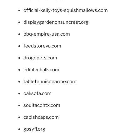
official-kelly-toys-squishmallows.com
displaygardenonsuncrest.org
bbq-empire-usa.com
feedstoreva.com
drogopets.com
ediblechalk.com
tabletennisnearme.com
oaksofa.com
soultacohtx.com
capishcaps.com
gpsyfl.org