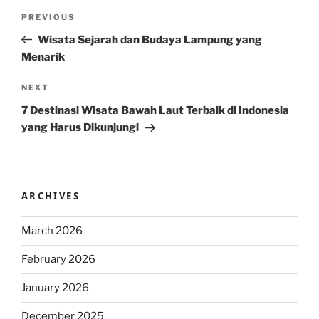
Post
Previous
PREVIOUS
navigation
Post
Wisata Sejarah dan Budaya Lampung yang
Menarik
Next
NEXT
Post
7 Destinasi Wisata Bawah Laut Terbaik di Indonesia
yang Harus Dikunjungi
ARCHIVES
March 2026
February 2026
January 2026
December 2025