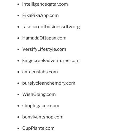
intelligenceqatar.com
PikaPikaApp.com
takecareofbusinessdfw.org
HamadaOfJapan.com
VersifyLifestyle.com
kingscreekadventures.com
antaeuslabs.com
purelycleanchemdry.com
WishOping.com
shoplegacee.com
bonvivantshop.com
CupPlante.com