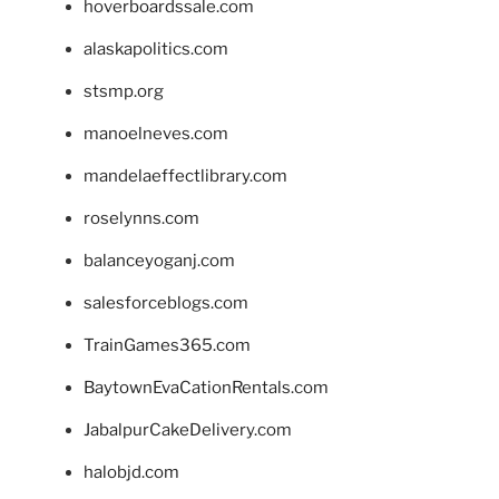
hoverboardssale.com
alaskapolitics.com
stsmp.org
manoelneves.com
mandelaeffectlibrary.com
roselynns.com
balanceyoganj.com
salesforceblogs.com
TrainGames365.com
BaytownEvaCationRentals.com
JabalpurCakeDelivery.com
halobjd.com