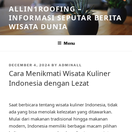
Skip
ALLIN1ROOFING –
to
INFORMASI SEPUTAR BERITA
content
WISATA DUNIA
Menu
POSTED
DECEMBER 4, 2024
BY
ADMINALL
ON
Cara Menikmati Wisata Kuliner
Indonesia dengan Lezat
Saat berbicara tentang wisata kuliner Indonesia, tidak
ada yang bisa menolak kelezatan yang ditawarkan.
Mulai dari makanan tradisional hingga makanan
modern, Indonesia memiliki berbagai macam pilihan