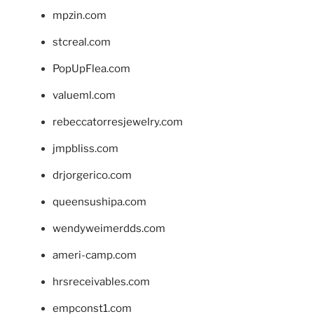
mpzin.com
stcreal.com
PopUpFlea.com
valueml.com
rebeccatorresjewelry.com
jmpbliss.com
drjorgerico.com
queensushipa.com
wendyweimerdds.com
ameri-camp.com
hrsreceivables.com
empconst1.com