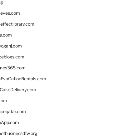
rg
neves.com
ffectlibrary.com
ns.com
yoganj.com
rceblogs.com
ames365.com
EvaCationRentals.com
rCakeDelivery.com
.com
enceqatar.com
aApp.com
eofbusinessdfw.org