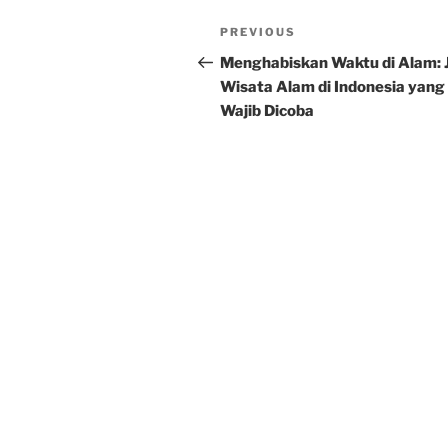
Post
Previous
PREVIOUS
navigation
Post
Menghabiskan Waktu di Alam: 
Wisata Alam di Indonesia yang
Wajib Dicoba