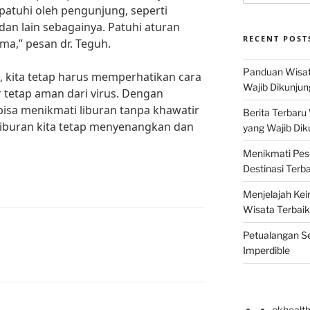
patuhi oleh pengunjung, seperti
dan lain sebagainya. Patuhi aturan
RECENT POST
ma,” pesan dr. Teguh.
Panduan Wisat
n, kita tetap harus memperhatikan cara
Wajib Dikunjun
tetap aman dari virus. Dengan
 bisa menikmati liburan tanpa khawatir
Berita Terbaru
liburan kita tetap menyenangkan dan
yang Wajib Dik
Menikmati Pes
Destinasi Terb
Menjelajah Kei
Wisata Terbaik
Petualangan Se
Imperdible
okhealt