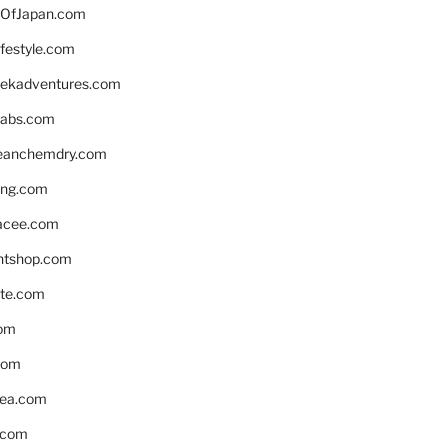
OfJapan.com
ifestyle.com
eekadventures.com
labs.com
leanchemdry.com
ing.com
acee.com
ntshop.com
te.com
om
com
ea.com
.com