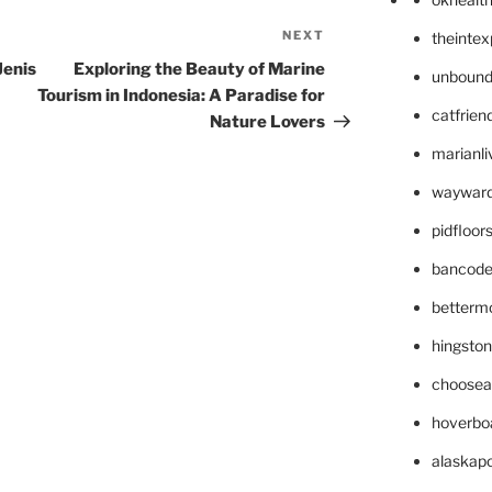
NEXT
Next
theinte
Post
Jenis
Exploring the Beauty of Marine
unbound
Tourism in Indonesia: A Paradise for
catfrien
Nature Lovers
marianli
wayward
pidfloo
bancode
betterm
hingsto
choosea
hoverbo
alaskapo