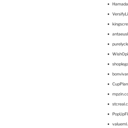
Hamada
VersifyL
kingscr
antaeus
purelyc
WishOp
shopleg
bonviva
CupPlan
mpzin.c
stcreal.
PopUpFl
valueml