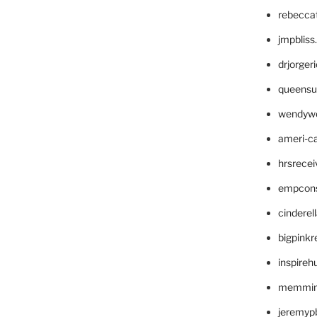
rebecca
jmpblis
drjorger
queensu
wendyw
ameri-
hrsrece
empcon
cinderel
bigpinkr
inspireh
memming
jeremyp