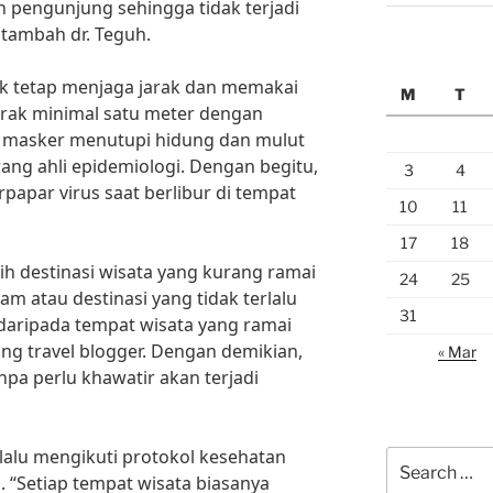
 pengunjung sehingga tidak terjadi
tambah dr. Teguh.
tuk tetap menjaga jarak dan memakai
M
T
arak minimal satu meter dengan
n masker menutupi hidung dan mulut
eorang ahli epidemiologi. Dengan begitu,
3
4
rpapar virus saat berlibur di tempat
10
11
17
18
ilih destinasi wisata yang kurang ramai
24
25
lam atau destinasi yang tidak terlalu
31
daripada tempat wisata yang ramai
ng travel blogger. Dengan demikian,
« Mar
npa perlu khawatir akan terjadi
elalu mengikuti protokol kesehatan
Search
. “Setiap tempat wisata biasanya
for: