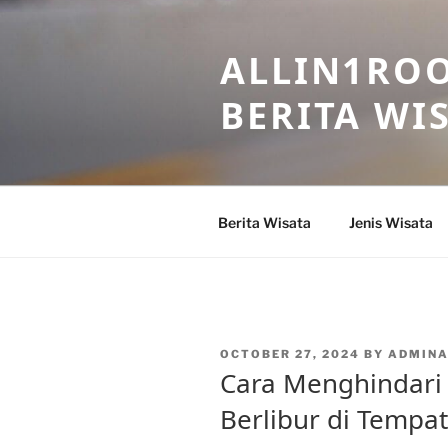
Skip
to
ALLIN1ROO
content
BERITA WI
Berita Wisata
Jenis Wisata
POSTED
OCTOBER 27, 2024
BY
ADMINA
ON
Cara Menghindari
Berlibur di Tempa