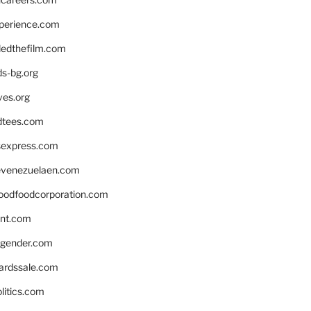
xperience.com
edthefilm.com
ds-bg.org
ves.org
tees.com
rsexpress.com
venezuelaen.com
oodfoodcorporation.com
nnt.com
gender.com
ardssale.com
litics.com