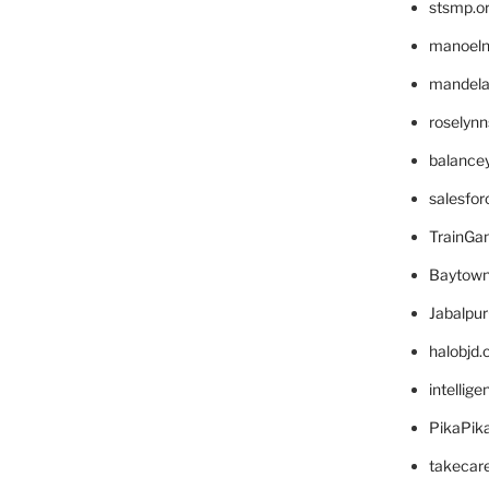
stsmp.o
manoel
mandelae
roselyn
balance
salesfo
TrainG
Baytown
Jabalpu
halobjd
intellig
PikaPik
takecar