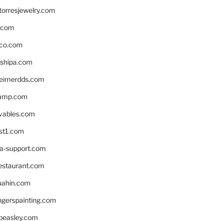
torresjewelry.com
s.com
ico.com
shipa.com
eimerdds.com
camp.com
ivables.com
st1.com
la-support.com
estaurant.com
uahin.com
erspainting.com
beasley.com