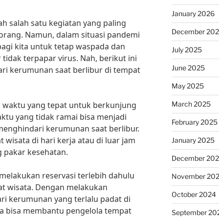
January 2026
ah salah satu kegiatan yang paling
December 20
 orang. Namun, dalam situasi pandemi
 bagi kita untuk tetap waspada dan
July 2025
dak terpapar virus. Nah, berikut ini
June 2025
ri kerumunan saat berlibur di tempat
May 2025
March 2025
h waktu yang tepat untuk berkunjung
ktu yang tidak ramai bisa menjadi
February 2025
 menghindari kerumunan saat berlibur.
wisata di hari kerja atau di luar jam
January 2025
ng pakar kesehatan.
December 20
k melakukan reservasi terlebih dahulu
November 20
at wisata. Dengan melakukan
October 2024
ari kerumunan yang terlalu padat di
juga bisa membantu pengelola tempat
September 20