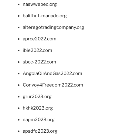
naswwebed.org
balithut-manado.org
alteregotradingcompany.org
aprce2022.com
ibie2022.com
sbcc-2022.com
AngolaOilAndGas2022.com
Convoy4Freedom2022.com
grur2023.org
hkhk2023.org
napm2023.org
apsdfd2023.org