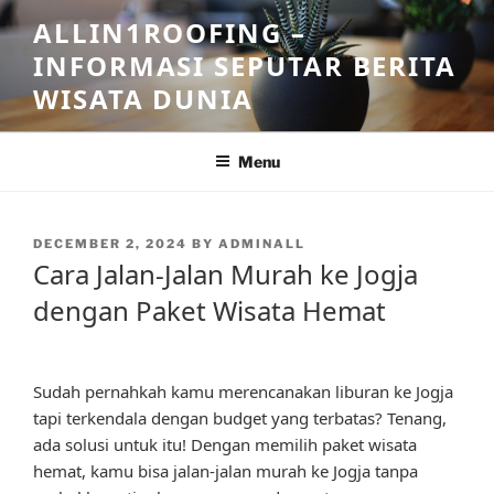
Skip
ALLIN1ROOFING –
to
INFORMASI SEPUTAR BERITA
content
WISATA DUNIA
Menu
POSTED
DECEMBER 2, 2024
BY
ADMINALL
ON
Cara Jalan-Jalan Murah ke Jogja
dengan Paket Wisata Hemat
Sudah pernahkah kamu merencanakan liburan ke Jogja
tapi terkendala dengan budget yang terbatas? Tenang,
ada solusi untuk itu! Dengan memilih paket wisata
hemat, kamu bisa jalan-jalan murah ke Jogja tanpa