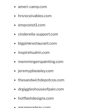
ameri-camp.com
hrsreceivables.com
empconst1.com
cinderella-support.com
bigpinkrestaurant.com
inspirehuahin.com
memmingerspainting.com
jeremypbeasley.com
thesandwichdepotcos.com
drgiggleshouseofpain.com
hotflashdesigns.com
garagenadeau.com