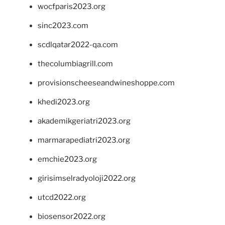
wocfparis2023.org
sinc2023.com
scdlqatar2022-qa.com
thecolumbiagrill.com
provisionscheeseandwineshoppe.com
khedi2023.org
akademikgeriatri2023.org
marmarapediatri2023.org
emchie2023.org
girisimselradyoloji2022.org
utcd2022.org
biosensor2022.org