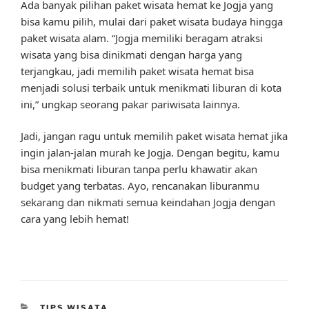
Ada banyak pilihan paket wisata hemat ke Jogja yang
bisa kamu pilih, mulai dari paket wisata budaya hingga
paket wisata alam. “Jogja memiliki beragam atraksi
wisata yang bisa dinikmati dengan harga yang
terjangkau, jadi memilih paket wisata hemat bisa
menjadi solusi terbaik untuk menikmati liburan di kota
ini,” ungkap seorang pakar pariwisata lainnya.
Jadi, jangan ragu untuk memilih paket wisata hemat jika
ingin jalan-jalan murah ke Jogja. Dengan begitu, kamu
bisa menikmati liburan tanpa perlu khawatir akan
budget yang terbatas. Ayo, rencanakan liburanmu
sekarang dan nikmati semua keindahan Jogja dengan
cara yang lebih hemat!
CATEGORIES
TIPS WISATA