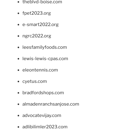
theblvd-boise.com
fpet2023.org
e-smart2022.org
ngrc2022.org
leesfamilyfoods.com
lewis-lewis-cpas.com
eleontennis.com
cyetus.com
bradfordshops.com
almadenranchsanjose.com
advocatevijay.com
adlibilimler2023.com