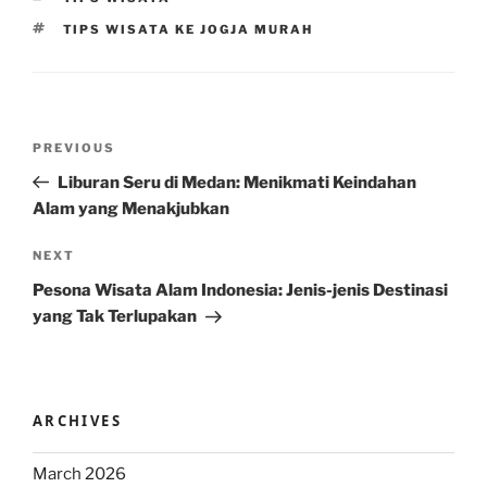
TAGS
TIPS WISATA KE JOGJA MURAH
Post
Previous
PREVIOUS
navigation
Post
Liburan Seru di Medan: Menikmati Keindahan
Alam yang Menakjubkan
Next
NEXT
Post
Pesona Wisata Alam Indonesia: Jenis-jenis Destinasi
yang Tak Terlupakan
ARCHIVES
March 2026