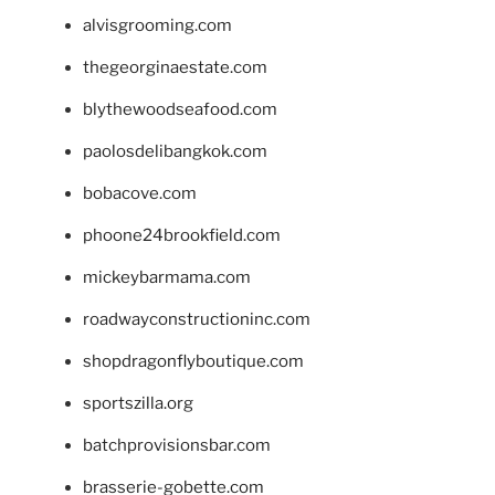
alvisgrooming.com
thegeorginaestate.com
blythewoodseafood.com
paolosdelibangkok.com
bobacove.com
phoone24brookfield.com
mickeybarmama.com
roadwayconstructioninc.com
shopdragonflyboutique.com
sportszilla.org
batchprovisionsbar.com
brasserie-gobette.com