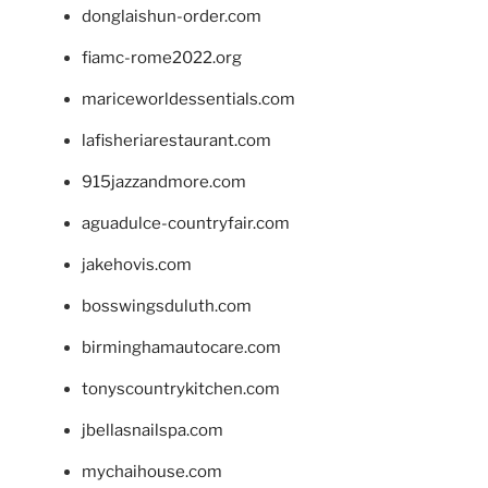
donglaishun-order.com
fiamc-rome2022.org
mariceworldessentials.com
lafisheriarestaurant.com
915jazzandmore.com
aguadulce-countryfair.com
jakehovis.com
bosswingsduluth.com
birminghamautocare.com
tonyscountrykitchen.com
jbellasnailspa.com
mychaihouse.com