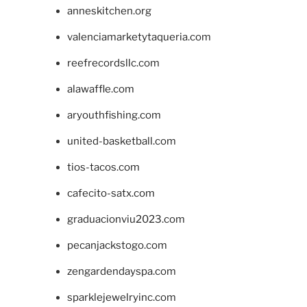
anneskitchen.org
valenciamarketytaqueria.com
reefrecordsllc.com
alawaffle.com
aryouthfishing.com
united-basketball.com
tios-tacos.com
cafecito-satx.com
graduacionviu2023.com
pecanjackstogo.com
zengardendayspa.com
sparklejewelryinc.com