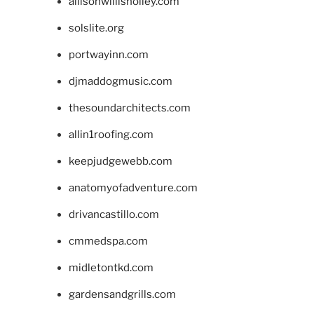
allisonwillisholley.com
solslite.org
portwayinn.com
djmaddogmusic.com
thesoundarchitects.com
allin1roofing.com
keepjudgewebb.com
anatomyofadventure.com
drivancastillo.com
cmmedspa.com
midletontkd.com
gardensandgrills.com