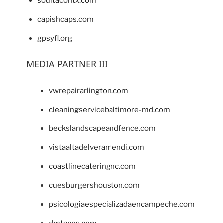
soultacohtx.com
capishcaps.com
gpsyfl.org
MEDIA PARTNER III
vwrepairarlington.com
cleaningservicebaltimore-md.com
beckslandscapeandfence.com
vistaaltadelveramendi.com
coastlinecateringnc.com
cuesburgershouston.com
psicologiaespecializadaencampeche.com
dmtacos.com