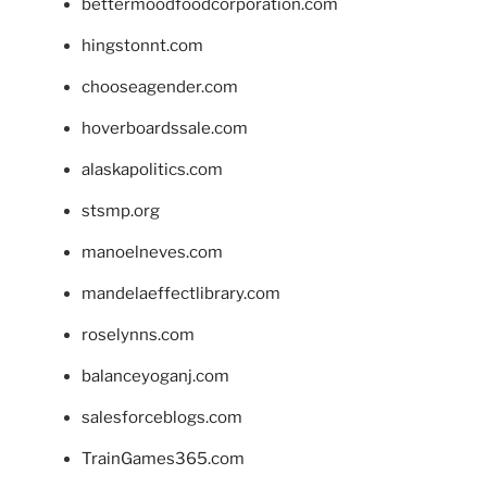
bettermoodfoodcorporation.com
hingstonnt.com
chooseagender.com
hoverboardssale.com
alaskapolitics.com
stsmp.org
manoelneves.com
mandelaeffectlibrary.com
roselynns.com
balanceyoganj.com
salesforceblogs.com
TrainGames365.com