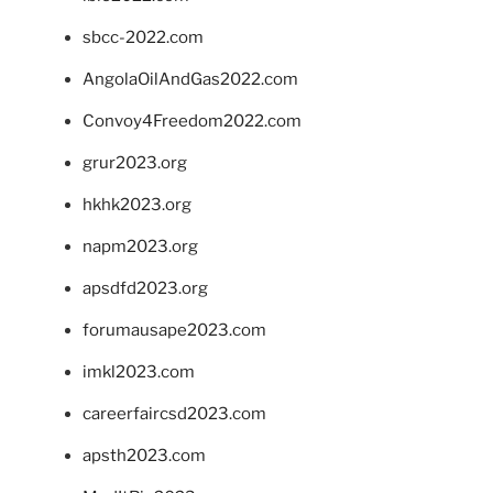
sbcc-2022.com
AngolaOilAndGas2022.com
Convoy4Freedom2022.com
grur2023.org
hkhk2023.org
napm2023.org
apsdfd2023.org
forumausape2023.com
imkl2023.com
careerfaircsd2023.com
apsth2023.com