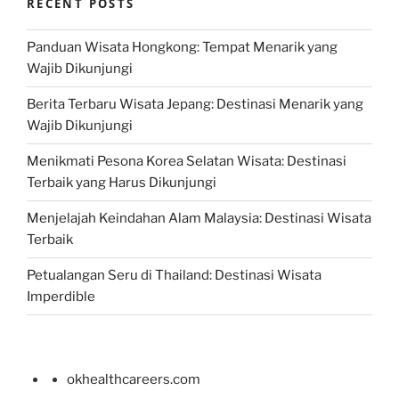
RECENT POSTS
Panduan Wisata Hongkong: Tempat Menarik yang
Wajib Dikunjungi
Berita Terbaru Wisata Jepang: Destinasi Menarik yang
Wajib Dikunjungi
Menikmati Pesona Korea Selatan Wisata: Destinasi
Terbaik yang Harus Dikunjungi
Menjelajah Keindahan Alam Malaysia: Destinasi Wisata
Terbaik
Petualangan Seru di Thailand: Destinasi Wisata
Imperdible
okhealthcareers.com