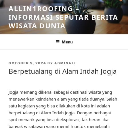
Skip
ALLIN1ROOFING –
to
INFORMASI SEPUTAR BERITA
content
WISATA DUNIA
Menu
POSTED
OCTOBER 5, 2024
BY
ADMINALL
ON
Berpetualang di Alam Indah Jogja
Jogja memang dikenal sebagai destinasi wisata yang
menawarkan keindahan alam yang tiada duanya. Salah
satu kegiatan yang bisa dilakukan di kota ini adalah
berpetualang di Alam Indah Jogja. Dengan berbagai
spot menarik yang bisa dieksplorasi, tak heran jika
banyak wisatawan yang memilih untuk menjelajahi