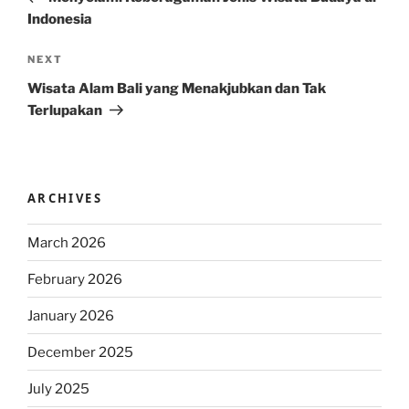
Indonesia
Next
NEXT
Post
Wisata Alam Bali yang Menakjubkan dan Tak
Terlupakan
ARCHIVES
March 2026
February 2026
January 2026
December 2025
July 2025