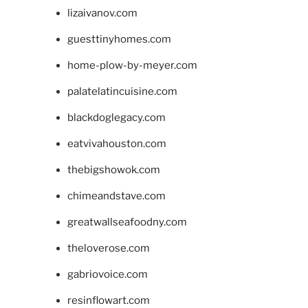
lizaivanov.com
guesttinyhomes.com
home-plow-by-meyer.com
palatelatincuisine.com
blackdoglegacy.com
eatvivahouston.com
thebigshowok.com
chimeandstave.com
greatwallseafoodny.com
theloverose.com
gabriovoice.com
resinflowart.com