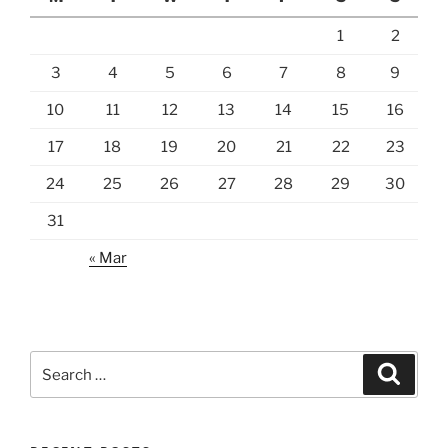
1
2
3
4
5
6
7
8
9
10
11
12
13
14
15
16
17
18
19
20
21
22
23
24
25
26
27
28
29
30
31
« Mar
Search
Search
for: