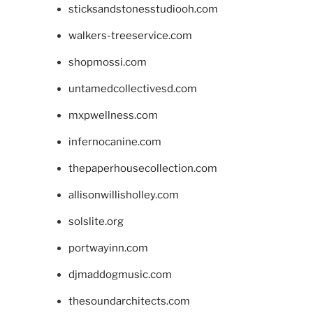
sticksandstonesstudiooh.com
walkers-treeservice.com
shopmossi.com
untamedcollectivesd.com
mxpwellness.com
infernocanine.com
thepaperhousecollection.com
allisonwillisholley.com
solslite.org
portwayinn.com
djmaddogmusic.com
thesoundarchitects.com