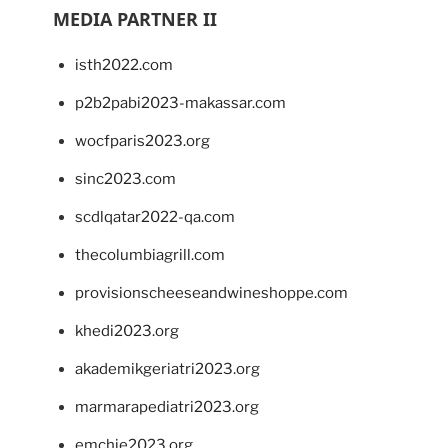
MEDIA PARTNER II
isth2022.com
p2b2pabi2023-makassar.com
wocfparis2023.org
sinc2023.com
scdlqatar2022-qa.com
thecolumbiagrill.com
provisionscheeseandwineshoppe.com
khedi2023.org
akademikgeriatri2023.org
marmarapediatri2023.org
emchie2023.org