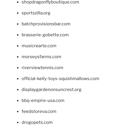
shopdragonflyboutique.com
sportszilla.org
batchprovisionsbar.com
brasserie-gobette.com
musicrearte.com
morseysfarms.com
riverviewtennis.com
official-kelly-toys-squishmallows.com
displaygardenonsuncrest.org
bbq-empire-usa.com
feedstoreva.com
drogopets.com