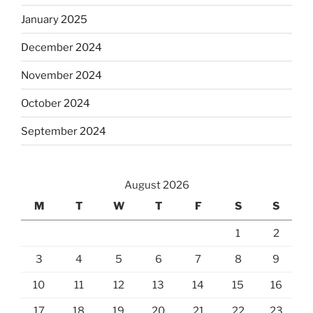
January 2025
December 2024
November 2024
October 2024
September 2024
August 2026
M
T
W
T
F
S
S
1
2
3
4
5
6
7
8
9
10
11
12
13
14
15
16
17
18
19
20
21
22
23