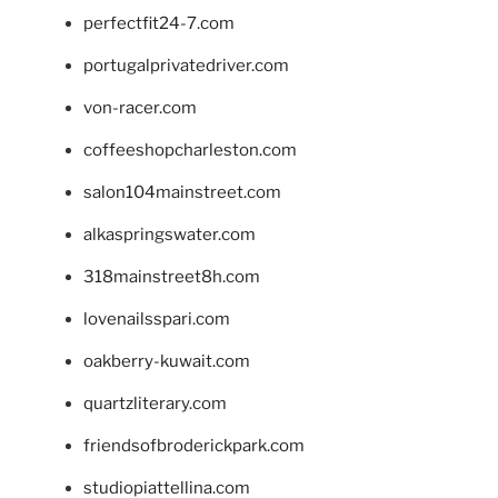
perfectfit24-7.com
portugalprivatedriver.com
von-racer.com
coffeeshopcharleston.com
salon104mainstreet.com
alkaspringswater.com
318mainstreet8h.com
lovenailsspari.com
oakberry-kuwait.com
quartzliterary.com
friendsofbroderickpark.com
studiopiattellina.com