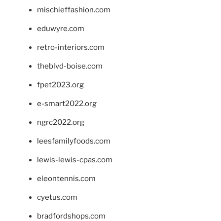
mischieffashion.com
eduwyre.com
retro-interiors.com
theblvd-boise.com
fpet2023.org
e-smart2022.org
ngrc2022.org
leesfamilyfoods.com
lewis-lewis-cpas.com
eleontennis.com
cyetus.com
bradfordshops.com