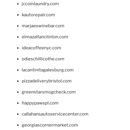
jccoinlaundry.com
kautorepair.com
marjaeswinebar.com
elmazatlanclinton.com
ideacoffeenyc.com
odieschillicothe.com
lacantinitagalesburg.com
pizzadeliverybristol.com
greenstarsmogcheck.com
happypawspl.com
callahansautoservicecenter.com
georgiascornermarket.com