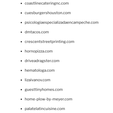
coastlinecateringnc.com
cuesburgershouston.com
psicologiaespecializadaencampeche.com
dmtacos.com
crescentstreetprinting.com
hornopizza.com
driveadragster.com
hematologa.com
lizaivanov.com
guesttinyhomes.com
home-plow-by-meyer.com
palatelatincuisine.com