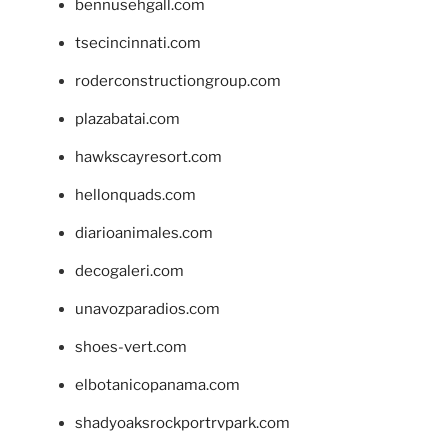
bennusehgall.com
tsecincinnati.com
roderconstructiongroup.com
plazabatai.com
hawkscayresort.com
hellonquads.com
diarioanimales.com
decogaleri.com
unavozparadios.com
shoes-vert.com
elbotanicopanama.com
shadyoaksrockportrvpark.com