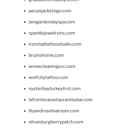
pecanjackstogo.com
zengardendayspa.com
sparklejewelryinc.com
ironcladtattoostudio.com
bruinshome.com
annascleaningsvc.com
wolfcitytattoo.com
oysterbayturkeytrot.com
lafronterarestauranteybar.com
lilyandrosetearoom.com
olivesburgberrypatch.com