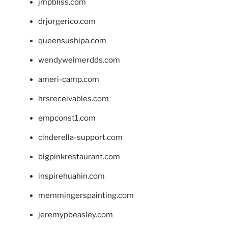
jmpbliss.com
drjorgerico.com
queensushipa.com
wendyweimerdds.com
ameri-camp.com
hrsreceivables.com
empconst1.com
cinderella-support.com
bigpinkrestaurant.com
inspirehuahin.com
memmingerspainting.com
jeremypbeasley.com