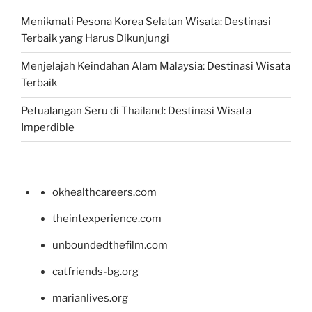
Menikmati Pesona Korea Selatan Wisata: Destinasi
Terbaik yang Harus Dikunjungi
Menjelajah Keindahan Alam Malaysia: Destinasi Wisata
Terbaik
Petualangan Seru di Thailand: Destinasi Wisata
Imperdible
okhealthcareers.com
theintexperience.com
unboundedthefilm.com
catfriends-bg.org
marianlives.org