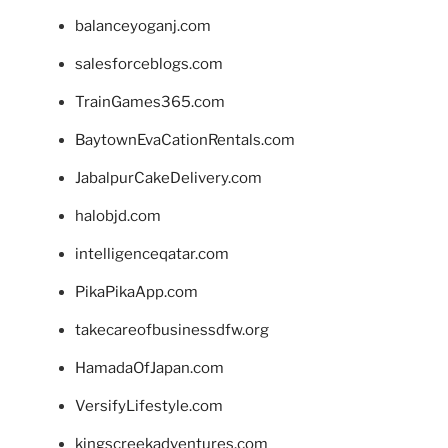
balanceyoganj.com
salesforceblogs.com
TrainGames365.com
BaytownEvaCationRentals.com
JabalpurCakeDelivery.com
halobjd.com
intelligenceqatar.com
PikaPikaApp.com
takecareofbusinessdfw.org
HamadaOfJapan.com
VersifyLifestyle.com
kingscreekadventures.com