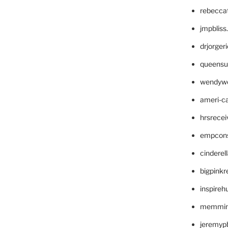
rebecca
jmpblis
drjorger
queensu
wendyw
ameri-
hrsrece
empcon
cinderel
bigpinkr
inspireh
memming
jeremyp