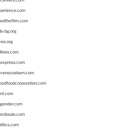
xperience.com
edthefilm.com
ds-bg.org
ves.org
tees.com
rsexpress.com
venezuelaen.com
oodfoodcorporation.com
nnt.com
gender.com
ardssale.com
litics.com