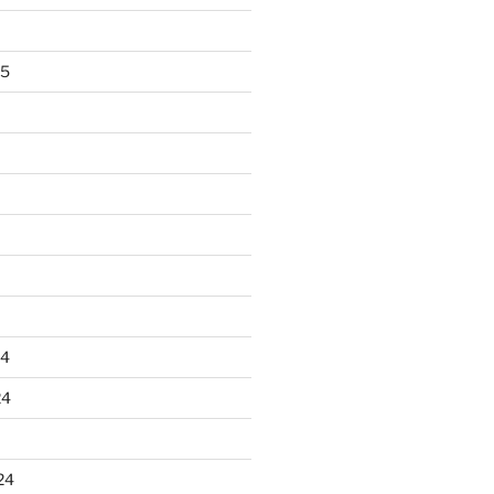
25
24
24
24