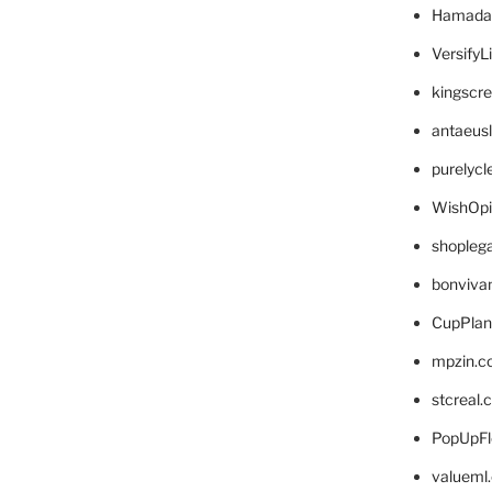
Hamada
VersifyL
kingscr
antaeus
purelyc
WishOp
shopleg
bonviva
CupPlan
mpzin.c
stcreal.
PopUpFl
valueml