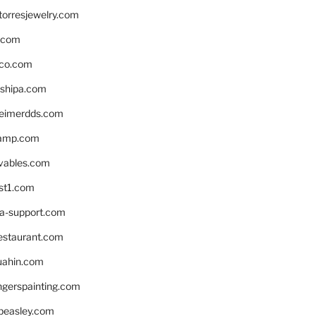
torresjewelry.com
s.com
ico.com
shipa.com
eimerdds.com
camp.com
ivables.com
st1.com
la-support.com
estaurant.com
uahin.com
erspainting.com
beasley.com