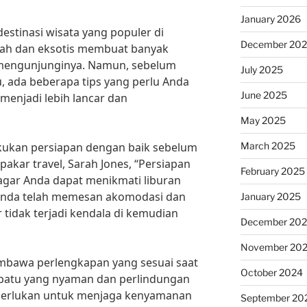
January 2026
destinasi wisata yang populer di
December 20
ndah dan eksotis membuat banyak
mengunjunginya. Namun, sebelum
July 2025
u, ada beberapa tips yang perlu Anda
June 2025
menjadi lebih lancar dan
May 2025
March 2025
kukan persiapan dengan baik sebelum
pakar travel, Sarah Jones, “Persiapan
February 2025
agar Anda dapat menikmati liburan
 Anda telah memesan akomodasi dan
January 2025
 tidak terjadi kendala di kemudian
December 20
November 20
mbawa perlengkapan yang sesuai saat
October 2024
Sepatu yang nyaman dan perlindungan
diperlukan untuk menjaga kenyamanan
September 20