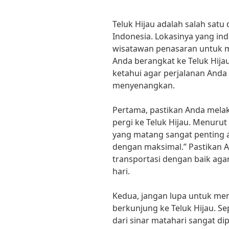
Teluk Hijau adalah salah satu 
Indonesia. Lokasinya yang i
wisatawan penasaran untuk 
Anda berangkat ke Teluk Hija
ketahui agar perjalanan Anda 
menyenangkan.
Pertama, pastikan Anda mela
pergi ke Teluk Hijau. Menurut 
yang matang sangat penting 
dengan maksimal.” Pastikan
transportasi dengan baik agar
hari.
Kedua, jangan lupa untuk me
berkunjung ke Teluk Hijau. 
dari sinar matahari sangat 