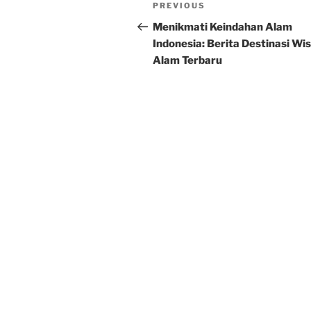
Post
Previous
PREVIOUS
navigation
Post
Menikmati Keindahan Alam
Indonesia: Berita Destinasi Wi
Alam Terbaru