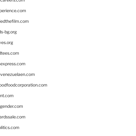
xperience.com
edthefilm.com
ds-bg.org
ves.org
tees.com
rsexpress.com
venezuelaen.com
oodfoodcorporation.com
nnt.com
gender.com
ardssale.com
litics.com