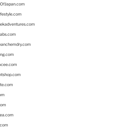
OfJapan.com
ifestyle.com
eekadventures.com
labs.com
leanchemdry.com
ing.com
acee.com
ntshop.com
te.com
om
com
ea.com
.com