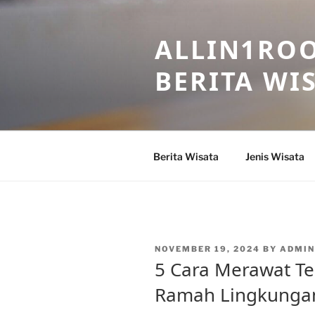
Skip
to
ALLIN1ROO
content
BERITA WI
Berita Wisata
Jenis Wisata
POSTED
NOVEMBER 19, 2024
BY
ADMIN
ON
5 Cara Merawat T
Ramah Lingkunga