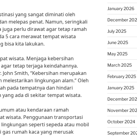
January 2026
inasi yang sangat diminati oleh
December 20
dan melepas penat. Namun, seringkali
a juga perlu dirawat agar tetap ramah
July 2025
ada 5 cara merawat tempat wisata
June 2025
 bisa kita lakukan.
May 2025
pat wisata. Menjaga kebersihan
March 2025
 agar tetap terjaga keindahannya.
. John Smith, “Kebersihan merupakan
February 2025
m melestarikan lingkungan alam.” Oleh
pah pada tempatnya dan hindari
January 2025
ang ada di sekitar tempat wisata.
December 20
i umum atau kendaraan ramah
November 20
at wisata. Penggunaan transportasi
October 2024
ingkungan seperti sepeda atau mobil
si gas rumah kaca yang merusak
September 20