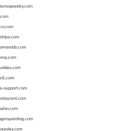
torresjewelry.com
s.com
ico.com
shipa.com
eimerdds.com
camp.com
ivables.com
st1.com
la-support.com
estaurant.com
uahin.com
erspainting.com
beasley.com