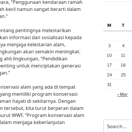
eace, “Penggunaan kendaraan ramah
h kecil namun sangat berarti dalam
an.”
M
T
entang pentingnya melestarikan
an informasi dan sosialisasi kepada
ya menjaga kelestarian alam,
3
4
ingkungan akan semakin meningkat.
10
11
g ahli lingkungan, “Pendidikan
17
18
 penting untuk menciptakan generasi
gan.”
24
25
31
servasi alam yang ada di tempat
 yang memiliki program konservasi
« Mar
man hayati di sekitarnya. Dengan
ersebut, kita turut berperan dalam
nurut WWF, “Program konservasi alam
dalam menjaga keberlanjutan
Search
for: