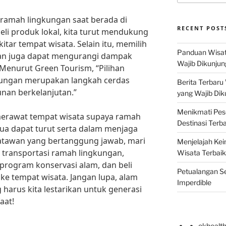
u ramah lingkungan saat berada di
RECENT POST
li produk lokal, kita turut mendukung
tar tempat wisata. Selain itu, memilih
Panduan Wisat
an juga dapat mengurangi dampak
Wajib Dikunjun
 Menurut Green Tourism, “Pilihan
kungan merupakan langkah cerdas
Berita Terbaru
an berkelanjutan.”
yang Wajib Dik
Menikmati Pes
erawat tempat wisata supaya ramah
Destinasi Terb
mua dapat turut serta dalam menjaga
satawan yang bertanggung jawab, mari
Menjelajah Kei
n transportasi ramah lingkungan,
Wisata Terbaik
program konservasi alam, dan beli
Petualangan Se
ke tempat wisata. Jangan lupa, alam
Imperdible
harus kita lestarikan untuk generasi
aat!
okhealt