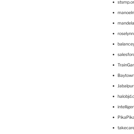
stsmp.o
manoel
mandelae
roselyn
balance
salesfo
TrainG
Baytown
Jabalpu
halobjd
intellig
PikaPik
takecar