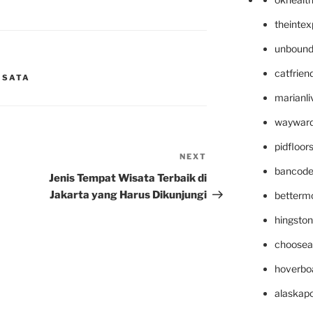
theinte
unbound
catfrien
ISATA
marianli
wayward
pidfloo
NEXT
Next
bancode
Post
Jenis Tempat Wisata Terbaik di
Jakarta yang Harus Dikunjungi
betterm
hingsto
choosea
hoverbo
alaskapo