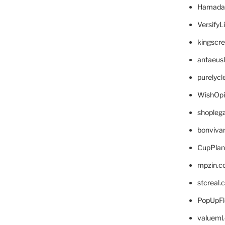
Hamada
VersifyL
kingscr
antaeus
purelyc
WishOp
shopleg
bonviva
CupPlan
mpzin.c
stcreal.
PopUpFl
valueml