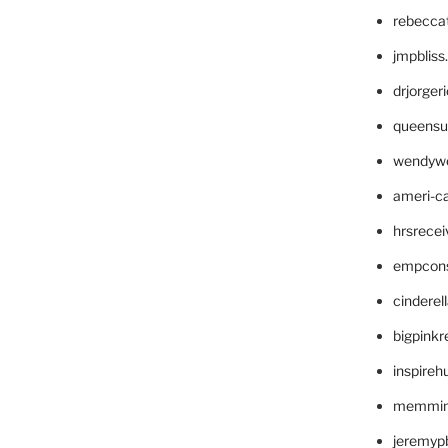
rebecca
jmpblis
drjorger
queensu
wendyw
ameri-
hrsrece
empcon
cinderel
bigpinkr
inspireh
memming
jeremyp