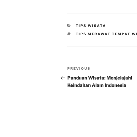
CATEGORIES
TIPS WISATA
TAGS
TIPS MERAWAT TEMPAT W
Post
Previous
PREVIOUS
navigation
Post
Panduan Wisata: Menjelajahi
Keindahan Alam Indonesia