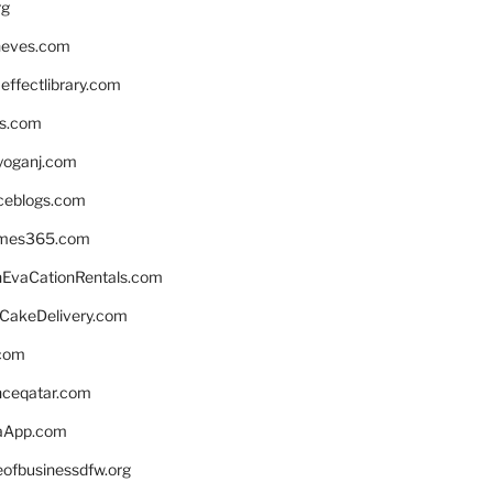
rg
neves.com
ffectlibrary.com
ns.com
yoganj.com
rceblogs.com
ames365.com
EvaCationRentals.com
rCakeDelivery.com
.com
enceqatar.com
aApp.com
eofbusinessdfw.org