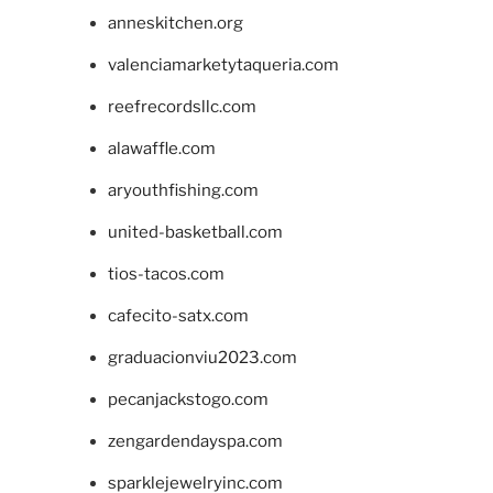
anneskitchen.org
valenciamarketytaqueria.com
reefrecordsllc.com
alawaffle.com
aryouthfishing.com
united-basketball.com
tios-tacos.com
cafecito-satx.com
graduacionviu2023.com
pecanjackstogo.com
zengardendayspa.com
sparklejewelryinc.com