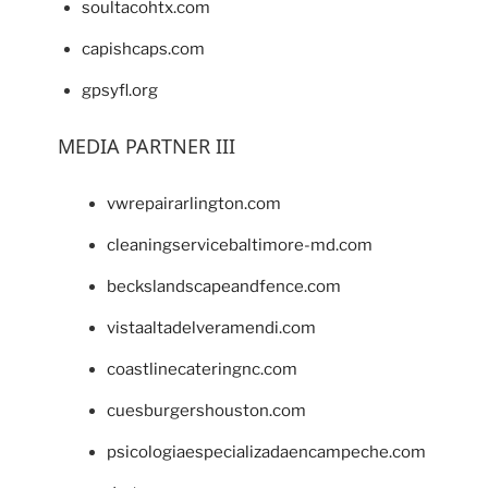
soultacohtx.com
capishcaps.com
gpsyfl.org
MEDIA PARTNER III
vwrepairarlington.com
cleaningservicebaltimore-md.com
beckslandscapeandfence.com
vistaaltadelveramendi.com
coastlinecateringnc.com
cuesburgershouston.com
psicologiaespecializadaencampeche.com