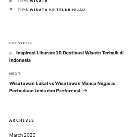
CATEGORIES
TIPS WISATA
TAGS
TIPS WISATA KE TELUK HIJAU
Post
Previous
PREVIOUS
navigation
Post
Inspirasi Liburan: 10 Destinasi Wisata Terbaik di
Indonesia
Next
NEXT
Post
Wisatawan Lokal vs Wisatawan Manca Negara:
Perbedaan Jenis dan Preferensi
ARCHIVES
March 2026