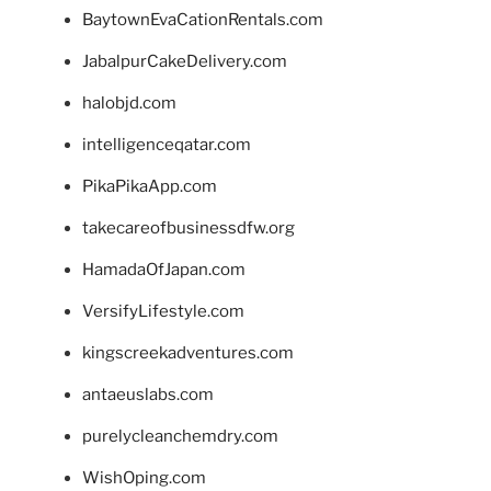
BaytownEvaCationRentals.com
JabalpurCakeDelivery.com
halobjd.com
intelligenceqatar.com
PikaPikaApp.com
takecareofbusinessdfw.org
HamadaOfJapan.com
VersifyLifestyle.com
kingscreekadventures.com
antaeuslabs.com
purelycleanchemdry.com
WishOping.com