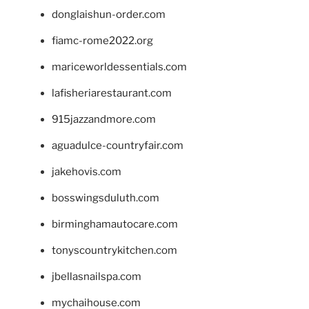
donglaishun-order.com
fiamc-rome2022.org
mariceworldessentials.com
lafisheriarestaurant.com
915jazzandmore.com
aguadulce-countryfair.com
jakehovis.com
bosswingsduluth.com
birminghamautocare.com
tonyscountrykitchen.com
jbellasnailspa.com
mychaihouse.com