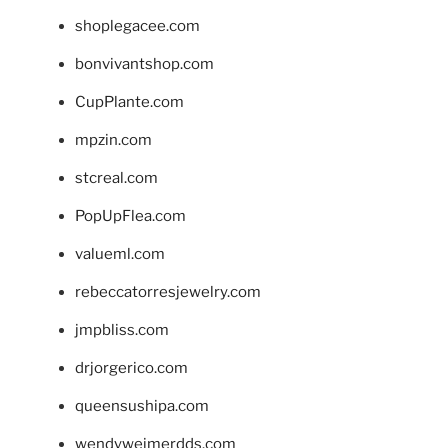
shoplegacee.com
bonvivantshop.com
CupPlante.com
mpzin.com
stcreal.com
PopUpFlea.com
valueml.com
rebeccatorresjewelry.com
jmpbliss.com
drjorgerico.com
queensushipa.com
wendyweimerdds.com