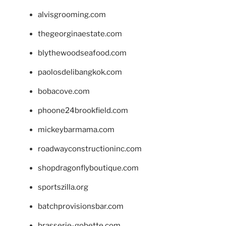
alvisgrooming.com
thegeorginaestate.com
blythewoodseafood.com
paolosdelibangkok.com
bobacove.com
phoone24brookfield.com
mickeybarmama.com
roadwayconstructioninc.com
shopdragonflyboutique.com
sportszilla.org
batchprovisionsbar.com
brasserie-gobette.com