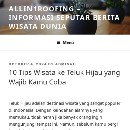
Skip
ALLIN1ROOFING –
to
INFORMASI SEPUTAR BERITA
content
WISATA DUNIA
Menu
POSTED
OCTOBER 4, 2024
BY
ADMINALL
ON
10 Tips Wisata ke Teluk Hijau yang
Wajib Kamu Coba
Teluk Hijau adalah destinasi wisata yang sangat populer
di Indonesia. Dengan keindahan alamnya yang
memukau, tidak heran jika banyak orang ingin
mengunjungi tempat ini. Namun, sebelum kamu pergi