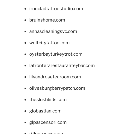
ironcladtattoostudio.com
bruinshome.com
annascleaningsvc.com
wolfcitytattoo.com
oysterbayturkeytrot.com
lafronterarestauranteybar.com
lilyandrosetearoom.com
olivesburgberrypatch.com
theslushkids.com
giobastian.com
glpascensori.com
rifloorepoxy.com