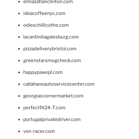
elmazatlanclinton.com
ideacoffeenyc.com
odieschillicothe.com
lacantinitagalesburg.com
pizzadeliverybristol.com
greenstarsmogcheck.com
happypawspl.com
callahansautoservicecenter.com
georgiascornermarket.com
perfectfit24-7.com
portugalprivatedriver.com
von-racer.com