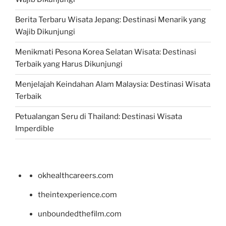
Berita Terbaru Wisata Jepang: Destinasi Menarik yang
Wajib Dikunjungi
Menikmati Pesona Korea Selatan Wisata: Destinasi
Terbaik yang Harus Dikunjungi
Menjelajah Keindahan Alam Malaysia: Destinasi Wisata
Terbaik
Petualangan Seru di Thailand: Destinasi Wisata
Imperdible
okhealthcareers.com
theintexperience.com
unboundedthefilm.com