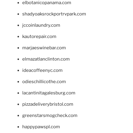
elbotanicopanama.com
shadyoaksrockportrvpark.com
jccoinlaundry.com
kautorepair.com
marjaeswinebar.com
elmazatlanclinton.com
ideacoffeenyc.com
odieschillicothe.com
lacantinitagalesburg.com
pizzadeliverybristol.com
greenstarsmogcheck.com
happypawspl.com