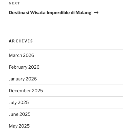
Next
NEXT
Post
Destinasi Wisata Imperdible di Malang
ARCHIVES
March 2026
February 2026
January 2026
December 2025
July 2025
June 2025
May 2025