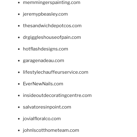
memmingerspainting.com
jeremypbeasley.com
thesandwichdepotcos.com
drgiggleshouseofpain.com
hotflashdesigns.com
garagenadeau.com
lifestylechauffeurservice.com
EverNewNails.com
insideoutdecoratingcentre.com
salvatoresinpoint.com
jovialfloralco.com
johnlscotthometeam.com