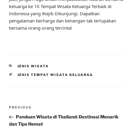
keluarga ke 10 Tempat Wisata Keluarga Terbaik di
Indonesia yang Wajib Dikunjungi. Dapatkan
pengalaman berharga dan kenangan tak terlupakan
bersama orang-orang tercinta!
CATEGORIES
JENIS WISATA
TAGS
JENIS TEMPAT WISATA KELUARGA
Post
Previous
PREVIOUS
navigation
Post
Panduan Wisata di Thailand: Destinasi Menarik
dan Tips Hemat