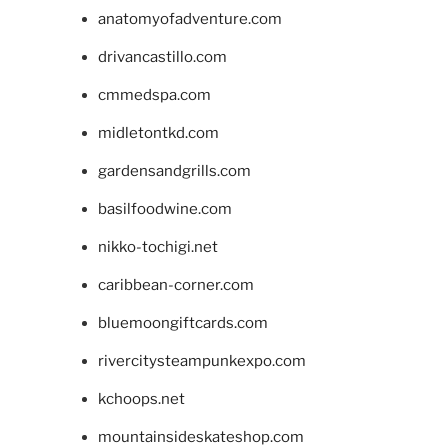
anatomyofadventure.com
drivancastillo.com
cmmedspa.com
midletontkd.com
gardensandgrills.com
basilfoodwine.com
nikko-tochigi.net
caribbean-corner.com
bluemoongiftcards.com
rivercitysteampunkexpo.com
kchoops.net
mountainsideskateshop.com