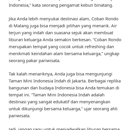
Indonesia,” kata seorang pengamat kebun binatang.
Jika Anda lebih menyukai destinasi alam, Coban Rondo
di Malang juga bisa menjadi pilihan yang menarik. Air
terjun yang indah dan suasana sejuk akan membuat
liburan keluarga Anda semakin berkesan. “Coban Rondo
merupakan tempat yang cocok untuk refreshing dan
menikmati keindahan alam bersama keluarga,” ungkap
seorang pakar pariwisata.
Tak kalah menariknya, Anda juga bisa mengunjungi
Taman Mini Indonesia Indah di Jakarta. Berbagai replika
bangunan dan budaya Indonesia bisa Anda temukan di
tempat ini. “Taman Mini Indonesia Indah adalah
destinasi yang sangat edukatif dan menyenangkan
untuk dikunjungi bersama keluarga,” ujar seorang ahli
pariwisata.
Jadi, jangan ragu untuk menjadwalkan liburan bersama