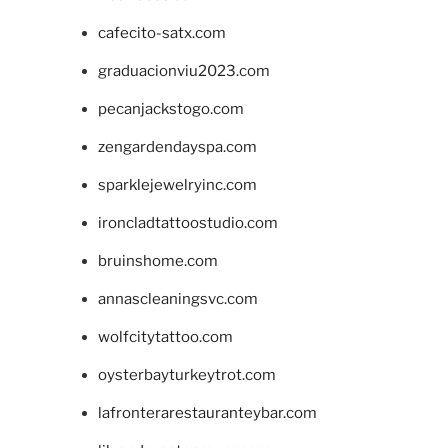
cafecito-satx.com
graduacionviu2023.com
pecanjackstogo.com
zengardendayspa.com
sparklejewelryinc.com
ironcladtattoostudio.com
bruinshome.com
annascleaningsvc.com
wolfcitytattoo.com
oysterbayturkeytrot.com
lafronterarestauranteybar.com