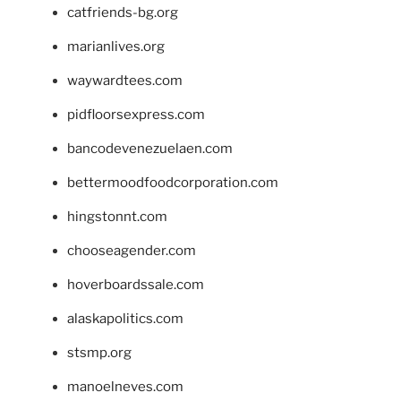
catfriends-bg.org
marianlives.org
waywardtees.com
pidfloorsexpress.com
bancodevenezuelaen.com
bettermoodfoodcorporation.com
hingstonnt.com
chooseagender.com
hoverboardssale.com
alaskapolitics.com
stsmp.org
manoelneves.com