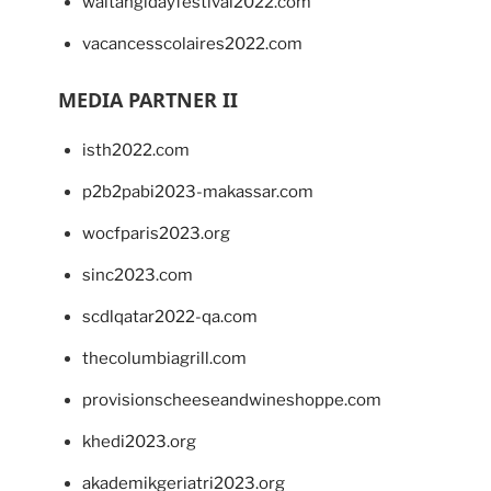
waitangidayfestival2022.com
vacancesscolaires2022.com
MEDIA PARTNER II
isth2022.com
p2b2pabi2023-makassar.com
wocfparis2023.org
sinc2023.com
scdlqatar2022-qa.com
thecolumbiagrill.com
provisionscheeseandwineshoppe.com
khedi2023.org
akademikgeriatri2023.org