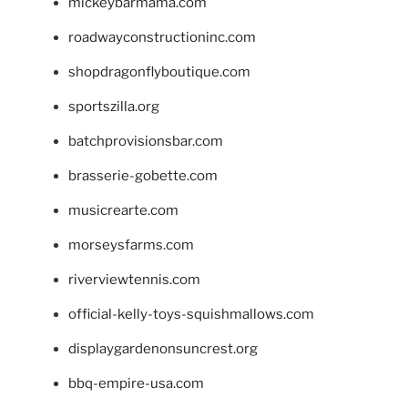
mickeybarmama.com
roadwayconstructioninc.com
shopdragonflyboutique.com
sportszilla.org
batchprovisionsbar.com
brasserie-gobette.com
musicrearte.com
morseysfarms.com
riverviewtennis.com
official-kelly-toys-squishmallows.com
displaygardenonsuncrest.org
bbq-empire-usa.com