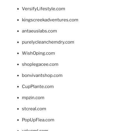
VersifyLifestyle.com
kingscreekadventures.com
antaeuslabs.com
purelycleanchemdry.com
WishOping.com
shoplegacee.com
bonvivantshop.com
CupPlante.com
mpzin.com
stcreal.com
PopUpFlea.com
valueml.com