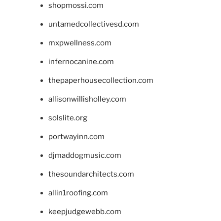
shopmossi.com
untamedcollectivesd.com
mxpwellness.com
infernocanine.com
thepaperhousecollection.com
allisonwillisholley.com
solslite.org
portwayinn.com
djmaddogmusic.com
thesoundarchitects.com
allin1roofing.com
keepjudgewebb.com