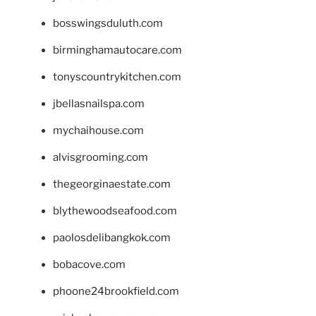
bosswingsduluth.com
birminghamautocare.com
tonyscountrykitchen.com
jbellasnailspa.com
mychaihouse.com
alvisgrooming.com
thegeorginaestate.com
blythewoodseafood.com
paolosdelibangkok.com
bobacove.com
phoone24brookfield.com