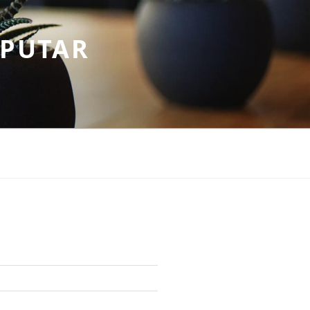
EPUTAR