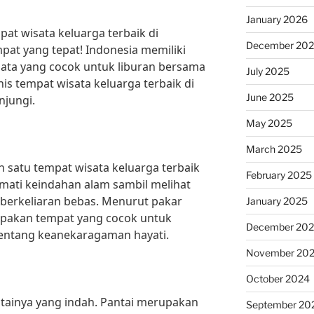
January 2026
at wisata keluarga terbaik di
December 20
pat yang tepat! Indonesia memiliki
ata yang cocok untuk liburan bersama
July 2025
nis tempat wisata keluarga terbaik di
June 2025
njungi.
May 2025
March 2025
 satu tempat wisata keluarga terbaik
February 2025
kmati keindahan alam sambil melihat
erkeliaran bebas. Menurut pakar
January 2025
rupakan tempat yang cocok untuk
December 20
tentang keanekaragaman hayati.
November 20
October 2024
tainya yang indah. Pantai merupakan
September 20