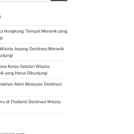
S
a Hongkong: Tempat Menarik yang
gi
 Wisata Jepang: Destinasi Menarik
unjungi
ona Korea Selatan Wisata:
aik yang Harus Dikunjungi
ndahan Alam Malaysia: Destinasi
ru di Thailand: Destinasi Wisata
hcareers.com