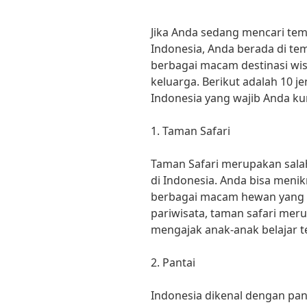
Jika Anda sedang mencari temp
Indonesia, Anda berada di tem
berbagai macam destinasi wis
keluarga. Berikut adalah 10 je
Indonesia yang wajib Anda ku
1. Taman Safari
Taman Safari merupakan salah
di Indonesia. Anda bisa meni
berbagai macam hewan yang b
pariwisata, taman safari me
mengajak anak-anak belajar 
2. Pantai
Indonesia dikenal dengan pan