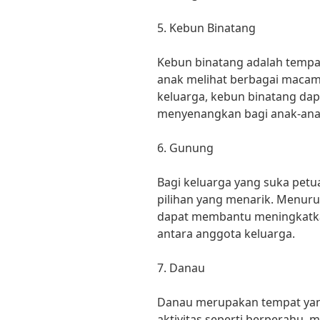
5. Kebun Binatang
Kebun binatang adalah tempa
anak melihat berbagai macam h
keluarga, kebun binatang dap
menyenangkan bagi anak-ana
6. Gunung
Bagi keluarga yang suka pet
pilihan yang menarik. Menuru
dapat membantu meningkatka
antara anggota keluarga.
7. Danau
Danau merupakan tempat yan
aktivitas seperti berperahu,