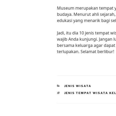
Museum merupakan tempat yan
budaya. Menurut ahli sejara
edukasi yang menarik bagi se
Jadi, itu dia 10 jenis tempat w
wajib Anda kunjungi. Jangan 
bersama keluarga agar dapat
terlupakan. Selamat berlibur!
CATEGORIES
JENIS WISATA
TAGS
JENIS TEMPAT WISATA KE