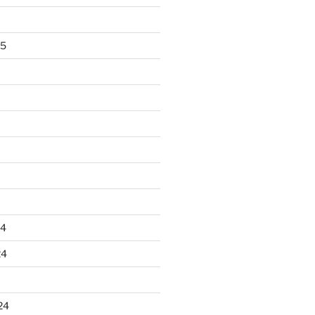
25
24
24
24