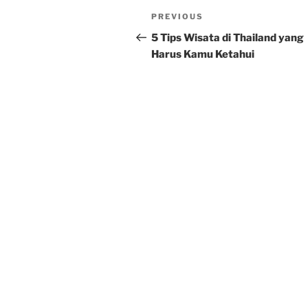
Post
Previous
PREVIOUS
navigation
Post
5 Tips Wisata di Thailand yang
Harus Kamu Ketahui