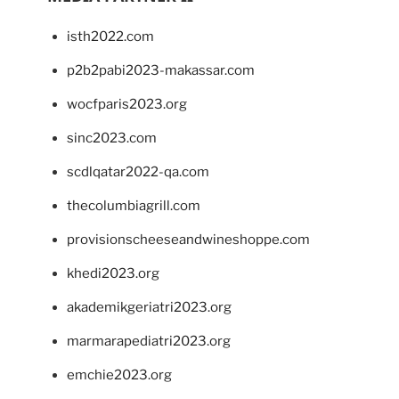
isth2022.com
p2b2pabi2023-makassar.com
wocfparis2023.org
sinc2023.com
scdlqatar2022-qa.com
thecolumbiagrill.com
provisionscheeseandwineshoppe.com
khedi2023.org
akademikgeriatri2023.org
marmarapediatri2023.org
emchie2023.org