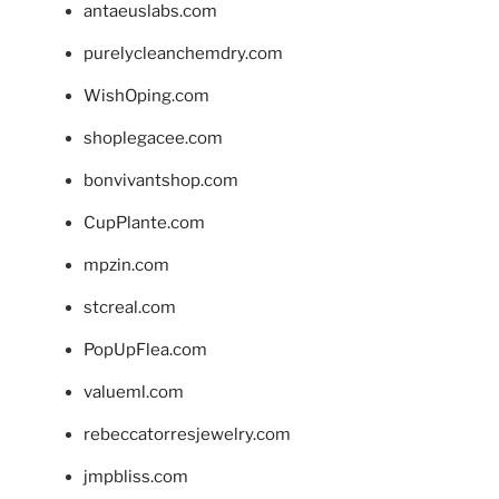
antaeuslabs.com
purelycleanchemdry.com
WishOping.com
shoplegacee.com
bonvivantshop.com
CupPlante.com
mpzin.com
stcreal.com
PopUpFlea.com
valueml.com
rebeccatorresjewelry.com
jmpbliss.com