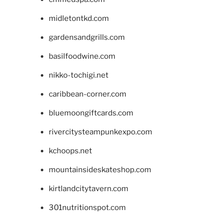
midletontkd.com
gardensandgrills.com
basilfoodwine.com
nikko-tochigi.net
caribbean-corner.com
bluemoongiftcards.com
rivercitysteampunkexpo.com
kchoops.net
mountainsideskateshop.com
kirtlandcitytavern.com
301nutritionspot.com