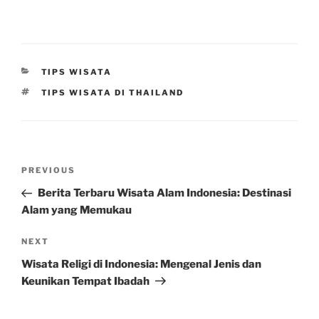
CATEGORIES
TIPS WISATA
TAGS
TIPS WISATA DI THAILAND
Post
Previous
PREVIOUS
navigation
Post
Berita Terbaru Wisata Alam Indonesia: Destinasi
Alam yang Memukau
Next
NEXT
Post
Wisata Religi di Indonesia: Mengenal Jenis dan
Keunikan Tempat Ibadah