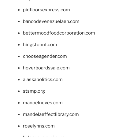
pidfloorsexpress.com
bancodevenezuelaen.com
bettermoodfoodcorporation.com
hingstonnt.com
chooseagender.com
hoverboardssale.com
alaskapolitics.com
stsmp.org
manoelneves.com
mandelaeffectlibrary.com
roselynns.com