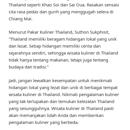
Thailand seperti Khao Soi dan Sai Oua. Rasakan sensasi
cita rasa pedas dan gurih yang menggugah selera di
Chiang Mai.
Menurut Pakar Kuliner Thailand, Suthon Sukphisit,
“Thailand memiliki beragam hidangan lokal yang unik
dan lezat. Setiap hidangan memiliki cerita dan
sejarahnya sendiri, sehingga wisata kuliner di Thailand
tidak hanya tentang makanan, tetapi juga tentang
budaya dan tradisi.”
Jadi, jangan lewatkan kesempatan untuk menikmati
hidangan lokal yang lezat dan unik di berbagai tempat
wisata kuliner di Thailand. Nikmati pengalaman kuliner
yang tak terlupakan dan temukan kelezatan Thailand
yang sesungguhnya. Wisata kuliner di Thailand pasti
akan memanjakan lidah Anda dan memberikan
pengalaman kuliner yang berbeda.