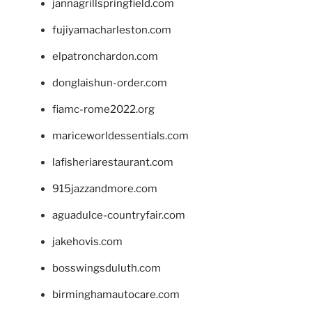
jannagrillspringfield.com
fujiyamacharleston.com
elpatronchardon.com
donglaishun-order.com
fiamc-rome2022.org
mariceworldessentials.com
lafisheriarestaurant.com
915jazzandmore.com
aguadulce-countryfair.com
jakehovis.com
bosswingsduluth.com
birminghamautocare.com