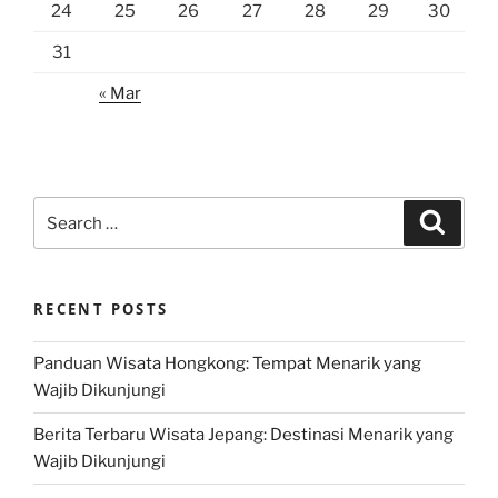
24
25
26
27
28
29
30
31
« Mar
Search
Search
for:
RECENT POSTS
Panduan Wisata Hongkong: Tempat Menarik yang
Wajib Dikunjungi
Berita Terbaru Wisata Jepang: Destinasi Menarik yang
Wajib Dikunjungi