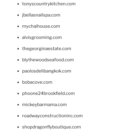
tonyscountrykitchen.com
jbellasnailspa.com
mychaihouse.com
alvisgrooming.com
thegeorginaestate.com
blythewoodseafood.com
paolosdelibangkok.com
bobacove.com
phoone24brookfield.com
mickeybarmama.com
roadwayconstructioninc.com
shopdragonflyboutique.com