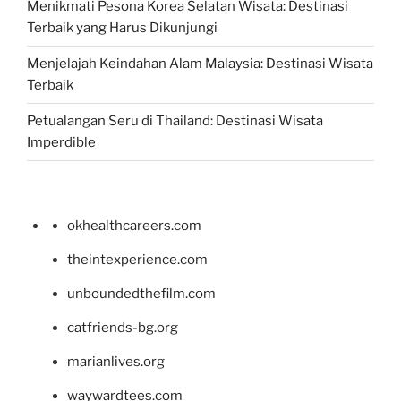
Menikmati Pesona Korea Selatan Wisata: Destinasi
Terbaik yang Harus Dikunjungi
Menjelajah Keindahan Alam Malaysia: Destinasi Wisata
Terbaik
Petualangan Seru di Thailand: Destinasi Wisata
Imperdible
okhealthcareers.com
theintexperience.com
unboundedthefilm.com
catfriends-bg.org
marianlives.org
waywardtees.com