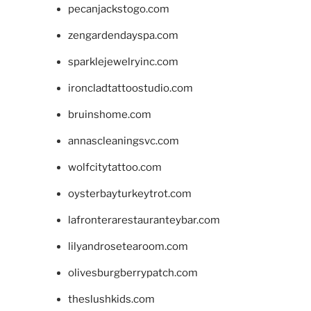
pecanjackstogo.com
zengardendayspa.com
sparklejewelryinc.com
ironcladtattoostudio.com
bruinshome.com
annascleaningsvc.com
wolfcitytattoo.com
oysterbayturkeytrot.com
lafronterarestauranteybar.com
lilyandrosetearoom.com
olivesburgberrypatch.com
theslushkids.com