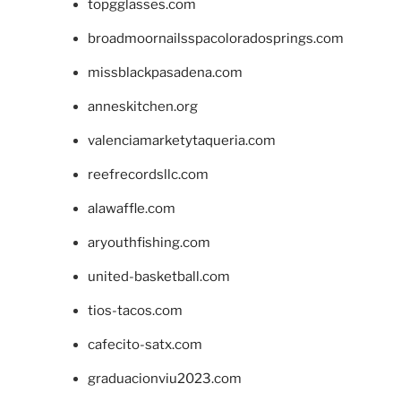
topgglasses.com
broadmoornailsspacoloradosprings.com
missblackpasadena.com
anneskitchen.org
valenciamarketytaqueria.com
reefrecordsllc.com
alawaffle.com
aryouthfishing.com
united-basketball.com
tios-tacos.com
cafecito-satx.com
graduacionviu2023.com