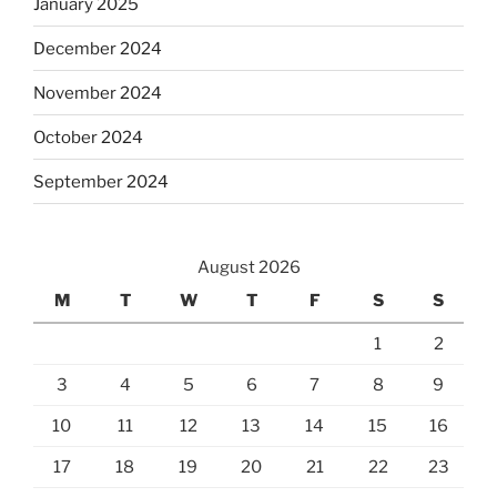
January 2025
December 2024
November 2024
October 2024
September 2024
August 2026
M
T
W
T
F
S
S
1
2
3
4
5
6
7
8
9
10
11
12
13
14
15
16
17
18
19
20
21
22
23