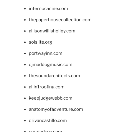
infernocanine.com
thepaperhousecollection.com
allisonwillisholley.com
solslite.org
portwayinn.com
djmaddogmusic.com
thesoundarchitects.com
allin1roofing.com
keepjudgewebb.com
anatomyofadventure.com
drivancastillo.com
cmmedspa.com