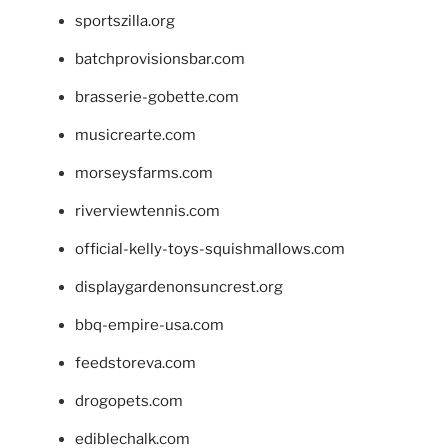
sportszilla.org
batchprovisionsbar.com
brasserie-gobette.com
musicrearte.com
morseysfarms.com
riverviewtennis.com
official-kelly-toys-squishmallows.com
displaygardenonsuncrest.org
bbq-empire-usa.com
feedstoreva.com
drogopets.com
ediblechalk.com