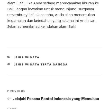
alami. Jadi, jika Anda sedang merencanakan liburan ke
Bali, jangan lewatkan untuk mengunjungi surganya
tersembunyi ini. Siapa tahu, Anda akan menemukan
kedamaian dan keindahan yang selama ini Anda cari.
Selamat menikmati keindahan alam Bali!
CATEGORIES
JENIS WISATA
TAGS
JENIS WISATA TIRTA GANGGA
Post
Previous
PREVIOUS
navigation
Post
Jelajahi Pesona Pantai Indonesia yang Memukau