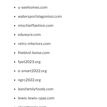
u-seehomes.com
watersportslagonissi.com
mischieffashion.com
eduwyre.com
retro-interiors.com
theblvd-boise.com
fpet2023.org
e-smart2022.org
ngrc2022.org
leesfamilyfoods.com
lewis-lewis-cpas.com