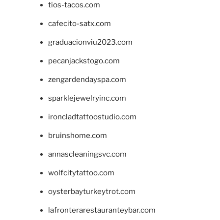
tios-tacos.com
cafecito-satx.com
graduacionviu2023.com
pecanjackstogo.com
zengardendayspa.com
sparklejewelryinc.com
ironcladtattoostudio.com
bruinshome.com
annascleaningsvc.com
wolfcitytattoo.com
oysterbayturkeytrot.com
lafronterarestauranteybar.com