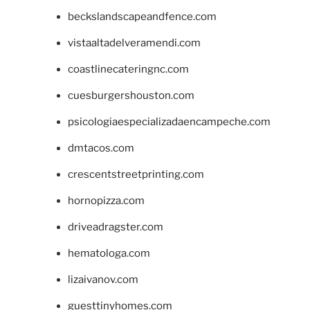
beckslandscapeandfence.com
vistaaltadelveramendi.com
coastlinecateringnc.com
cuesburgershouston.com
psicologiaespecializadaencampeche.com
dmtacos.com
crescentstreetprinting.com
hornopizza.com
driveadragster.com
hematologa.com
lizaivanov.com
guesttinyhomes.com