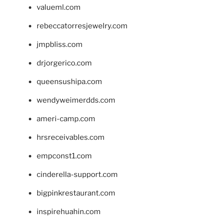
valueml.com
rebeccatorresjewelry.com
jmpbliss.com
drjorgerico.com
queensushipa.com
wendyweimerdds.com
ameri-camp.com
hrsreceivables.com
empconst1.com
cinderella-support.com
bigpinkrestaurant.com
inspirehuahin.com