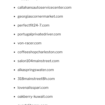
callahansautoservicecenter.com
georgiascornermarket.com
perfectfit24-7.com
portugalprivatedriver.com
von-racer.com
coffeeshopcharleston.com
salon104mainstreet.com
alkaspringswater.com
318mainstreet8h.com
lovenailsspari.com
oakberry-kuwait.com