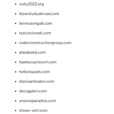
csity2022.org
ibsarstudyabroad.com
bennusehgall.com
tsecincinnati.com
roderconstructiongroup.com
plazabatai.com
hawkscayresort.com
hellonquads.com
diarioanimales.com
decogaleri.com
unavozparadios.com
shoes-vert.com