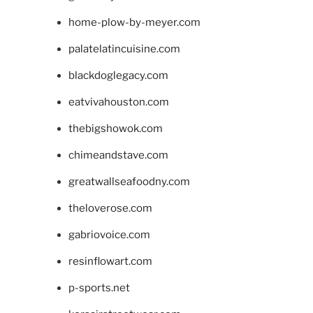
home-plow-by-meyer.com
palatelatincuisine.com
blackdoglegacy.com
eatvivahouston.com
thebigshowok.com
chimeandstave.com
greatwallseafoodny.com
theloverose.com
gabriovoice.com
resinflowart.com
p-sports.net