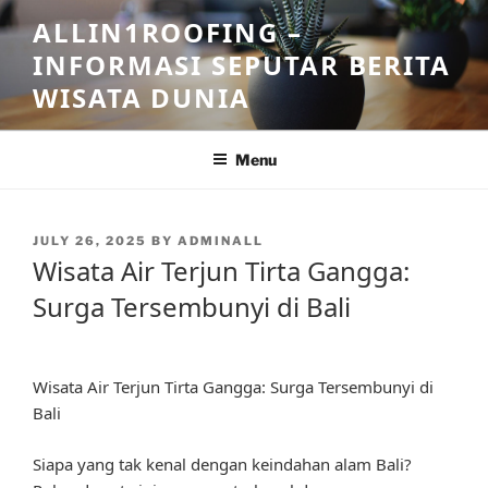
Skip
ALLIN1ROOFING –
to
INFORMASI SEPUTAR BERITA
content
WISATA DUNIA
Menu
POSTED
JULY 26, 2025
BY
ADMINALL
ON
Wisata Air Terjun Tirta Gangga:
Surga Tersembunyi di Bali
Wisata Air Terjun Tirta Gangga: Surga Tersembunyi di
Bali
Siapa yang tak kenal dengan keindahan alam Bali?