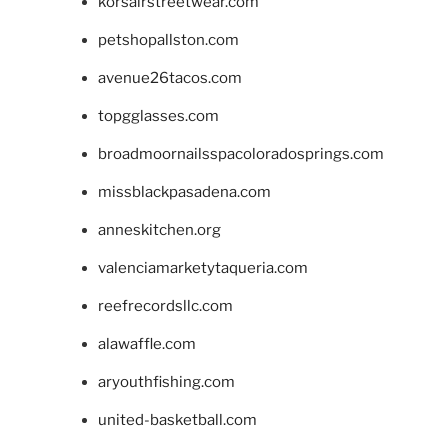
korsairstreetwear.com
petshopallston.com
avenue26tacos.com
topgglasses.com
broadmoornailsspacoloradosprings.com
missblackpasadena.com
anneskitchen.org
valenciamarketytaqueria.com
reefrecordsllc.com
alawaffle.com
aryouthfishing.com
united-basketball.com