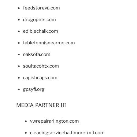
feedstoreva.com
drogopets.com
ediblechalk.com
tabletennisnearme.com
oaksofa.com
soultacohtx.com
capishcaps.com
gpsyfl.org
MEDIA PARTNER III
vwrepairarlington.com
cleaningservicebaltimore-md.com