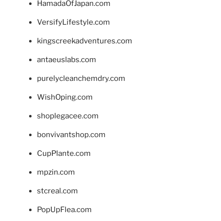
HamadaOfJapan.com
VersifyLifestyle.com
kingscreekadventures.com
antaeuslabs.com
purelycleanchemdry.com
WishOping.com
shoplegacee.com
bonvivantshop.com
CupPlante.com
mpzin.com
stcreal.com
PopUpFlea.com