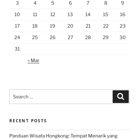
3
4
5
6
7
8
9
10
11
12
13
14
15
16
17
18
19
20
21
22
23
24
25
26
27
28
29
30
31
« Mar
Search
Search
for:
RECENT POSTS
Panduan Wisata Hongkong: Tempat Menarik yang