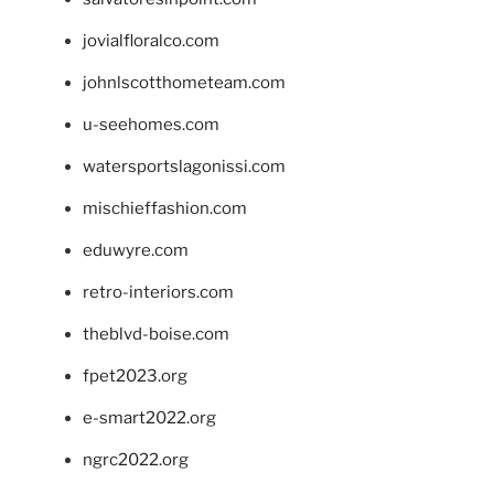
jovialfloralco.com
johnlscotthometeam.com
u-seehomes.com
watersportslagonissi.com
mischieffashion.com
eduwyre.com
retro-interiors.com
theblvd-boise.com
fpet2023.org
e-smart2022.org
ngrc2022.org