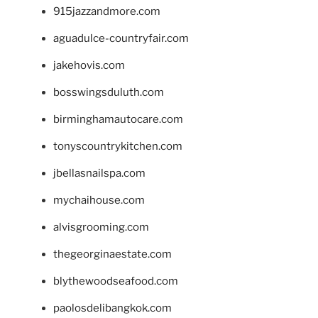
915jazzandmore.com
aguadulce-countryfair.com
jakehovis.com
bosswingsduluth.com
birminghamautocare.com
tonyscountrykitchen.com
jbellasnailspa.com
mychaihouse.com
alvisgrooming.com
thegeorginaestate.com
blythewoodseafood.com
paolosdelibangkok.com