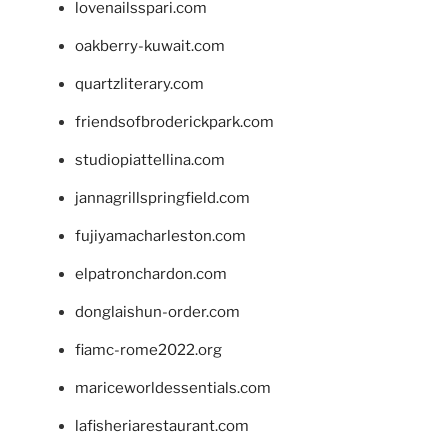
lovenailsspari.com
oakberry-kuwait.com
quartzliterary.com
friendsofbroderickpark.com
studiopiattellina.com
jannagrillspringfield.com
fujiyamacharleston.com
elpatronchardon.com
donglaishun-order.com
fiamc-rome2022.org
mariceworldessentials.com
lafisheriarestaurant.com