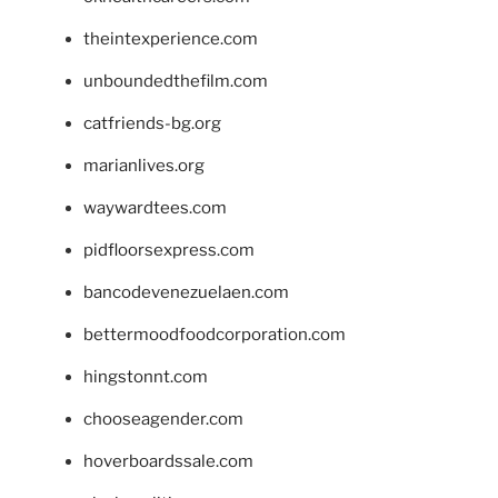
theintexperience.com
unboundedthefilm.com
catfriends-bg.org
marianlives.org
waywardtees.com
pidfloorsexpress.com
bancodevenezuelaen.com
bettermoodfoodcorporation.com
hingstonnt.com
chooseagender.com
hoverboardssale.com