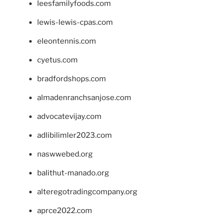
leesfamilyfoods.com
lewis-lewis-cpas.com
eleontennis.com
cyetus.com
bradfordshops.com
almadenranchsanjose.com
advocatevijay.com
adlibilimler2023.com
naswwebed.org
balithut-manado.org
alteregotradingcompany.org
aprce2022.com