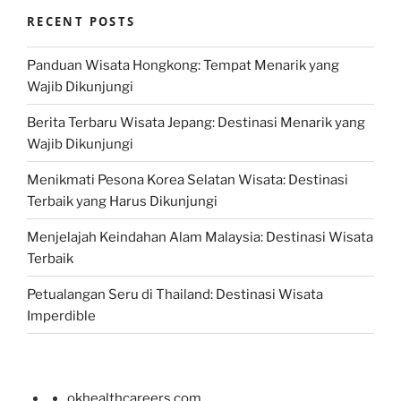
RECENT POSTS
Panduan Wisata Hongkong: Tempat Menarik yang
Wajib Dikunjungi
Berita Terbaru Wisata Jepang: Destinasi Menarik yang
Wajib Dikunjungi
Menikmati Pesona Korea Selatan Wisata: Destinasi
Terbaik yang Harus Dikunjungi
Menjelajah Keindahan Alam Malaysia: Destinasi Wisata
Terbaik
Petualangan Seru di Thailand: Destinasi Wisata
Imperdible
okhealthcareers.com