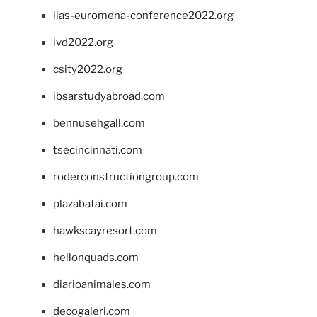
iias-euromena-conference2022.org
ivd2022.org
csity2022.org
ibsarstudyabroad.com
bennusehgall.com
tsecincinnati.com
roderconstructiongroup.com
plazabatai.com
hawkscayresort.com
hellonquads.com
diarioanimales.com
decogaleri.com