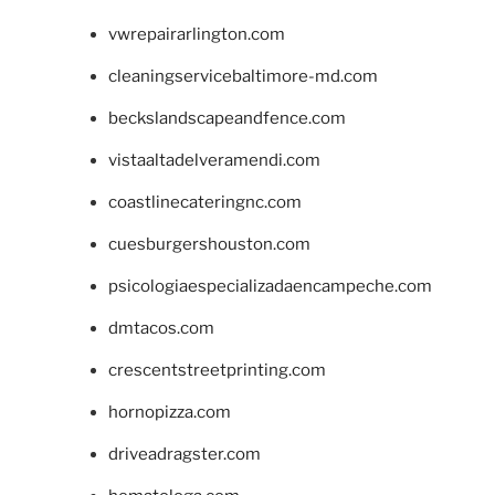
vwrepairarlington.com
cleaningservicebaltimore-md.com
beckslandscapeandfence.com
vistaaltadelveramendi.com
coastlinecateringnc.com
cuesburgershouston.com
psicologiaespecializadaencampeche.com
dmtacos.com
crescentstreetprinting.com
hornopizza.com
driveadragster.com