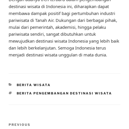
destinasi wisata di Indonesia ini, diharapkan dapat
membawa dampak positif bagi pertumbuhan industri
pariwisata di Tanah Air. Dukungan dari berbagai pihak,
mulai dari pemerintah, akademisi, hingga pelaku
pariwisata sendiri, sangat dibutuhkan untuk
mewujudkan destinasi wisata Indonesia yang lebih baik
dan lebih berkelanjutan. Semoga Indonesia terus
menjadi destinasi wisata unggulan di mata dunia.
CATEGORIES
BERITA WISATA
TAGS
BERITA PENGEMBANGAN DESTINASI WISATA
Post
Previous
PREVIOUS