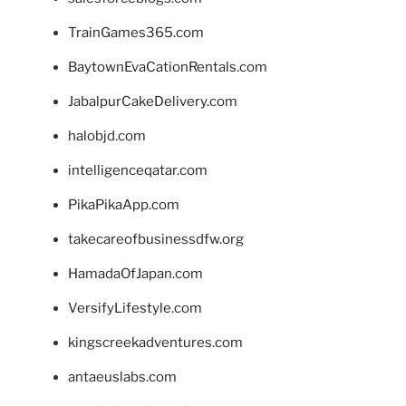
TrainGames365.com
BaytownEvaCationRentals.com
JabalpurCakeDelivery.com
halobjd.com
intelligenceqatar.com
PikaPikaApp.com
takecareofbusinessdfw.org
HamadaOfJapan.com
VersifyLifestyle.com
kingscreekadventures.com
antaeuslabs.com