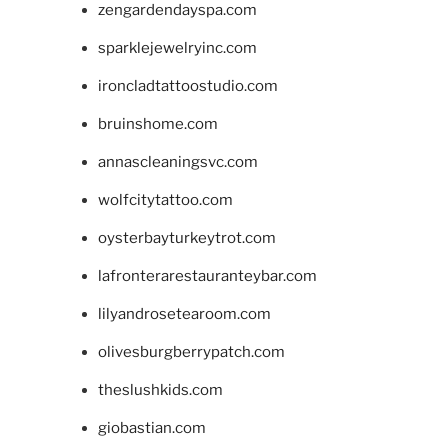
zengardendayspa.com
sparklejewelryinc.com
ironcladtattoostudio.com
bruinshome.com
annascleaningsvc.com
wolfcitytattoo.com
oysterbayturkeytrot.com
lafronterarestauranteybar.com
lilyandrosetearoom.com
olivesburgberrypatch.com
theslushkids.com
giobastian.com