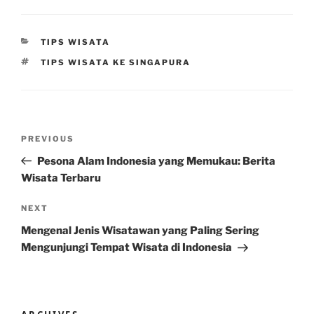
CATEGORIES
TIPS WISATA
TAGS
TIPS WISATA KE SINGAPURA
Post
Previous
PREVIOUS
navigation
Post
Pesona Alam Indonesia yang Memukau: Berita
Wisata Terbaru
Next
NEXT
Post
Mengenal Jenis Wisatawan yang Paling Sering
Mengunjungi Tempat Wisata di Indonesia