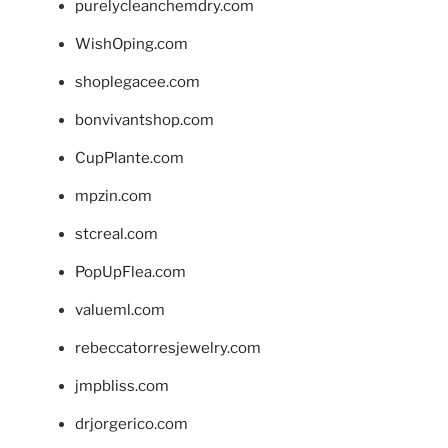
purelycleanchemdry.com
WishOping.com
shoplegacee.com
bonvivantshop.com
CupPlante.com
mpzin.com
stcreal.com
PopUpFlea.com
valueml.com
rebeccatorresjewelry.com
jmpbliss.com
drjorgerico.com