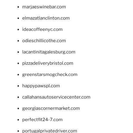
marjaeswinebar.com
elmazatlanclinton.com
ideacoffeenyc.com
odieschillicothe.com
lacantinitagalesburg.com
pizzadeliverybristol.com
greenstarsmogcheck.com
happypawspl.com
callahansautoservicecenter.com
georgiascornermarket.com
perfectfit24-7.com
portugalprivatedriver.com