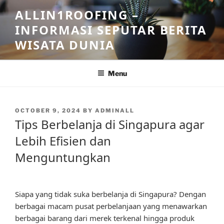
Skip
ALLIN1ROOFING –
to
INFORMASI SEPUTAR BERITA
content
WISATA DUNIA
Menu
POSTED
OCTOBER 9, 2024
BY
ADMINALL
ON
Tips Berbelanja di Singapura agar
Lebih Efisien dan
Menguntungkan
Siapa yang tidak suka berbelanja di Singapura? Dengan
berbagai macam pusat perbelanjaan yang menawarkan
berbagai barang dari merek terkenal hingga produk