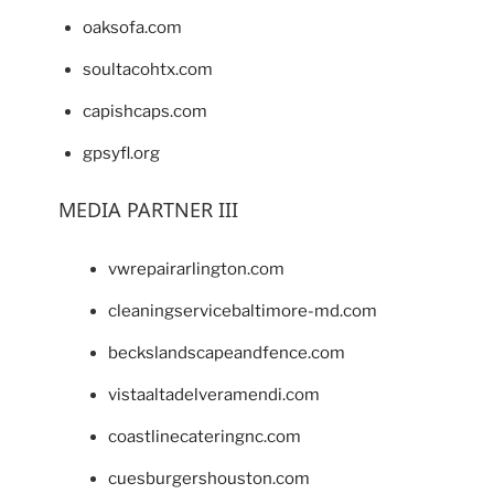
oaksofa.com
soultacohtx.com
capishcaps.com
gpsyfl.org
MEDIA PARTNER III
vwrepairarlington.com
cleaningservicebaltimore-md.com
beckslandscapeandfence.com
vistaaltadelveramendi.com
coastlinecateringnc.com
cuesburgershouston.com