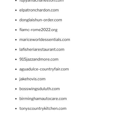
fujiyamacharleston.com
elpatronchardon.com
donglaishun-order.com
fiamc-rome2022.org
mariceworldessentials.com
lafisheriarestaurant.com
915jazzandmore.com
aguadulce-countryfair.com
jakehovis.com
bosswingsduluth.com
birminghamautocare.com
tonyscountrykitchen.com