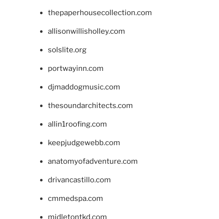
thepaperhousecollection.com
allisonwillisholley.com
solslite.org
portwayinn.com
djmaddogmusic.com
thesoundarchitects.com
allin1roofing.com
keepjudgewebb.com
anatomyofadventure.com
drivancastillo.com
cmmedspa.com
midletontkd.com