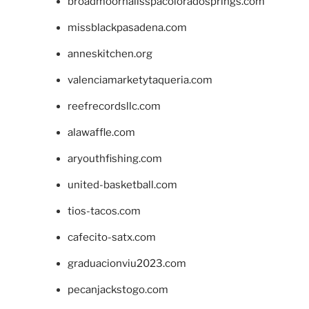
broadmoornailsspacoloradosprings.com
missblackpasadena.com
anneskitchen.org
valenciamarketytaqueria.com
reefrecordsllc.com
alawaffle.com
aryouthfishing.com
united-basketball.com
tios-tacos.com
cafecito-satx.com
graduacionviu2023.com
pecanjackstogo.com