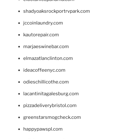
shadyoaksrockportrvpark.com
jccoinlaundry.com
kautorepair.com
marjaeswinebar.com
elmazatlanclinton.com
ideacoffeenyc.com
odieschillicothe.com
lacantinitagalesburg.com
pizzadeliverybristol.com
greenstarsmogcheck.com
happypawspl.com