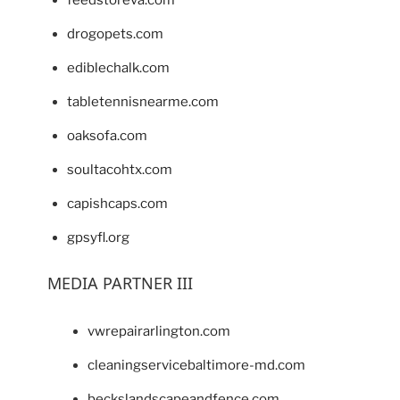
feedstoreva.com
drogopets.com
ediblechalk.com
tabletennisnearme.com
oaksofa.com
soultacohtx.com
capishcaps.com
gpsyfl.org
MEDIA PARTNER III
vwrepairarlington.com
cleaningservicebaltimore-md.com
beckslandscapeandfence.com