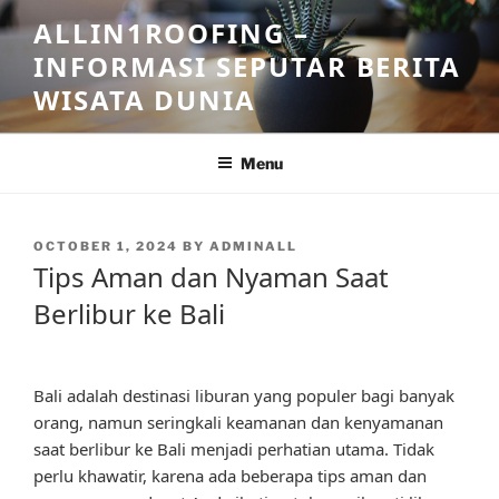
Skip
ALLIN1ROOFING –
to
INFORMASI SEPUTAR BERITA
content
WISATA DUNIA
Menu
POSTED
OCTOBER 1, 2024
BY
ADMINALL
ON
Tips Aman dan Nyaman Saat
Berlibur ke Bali
Bali adalah destinasi liburan yang populer bagi banyak
orang, namun seringkali keamanan dan kenyamanan
saat berlibur ke Bali menjadi perhatian utama. Tidak
perlu khawatir, karena ada beberapa tips aman dan