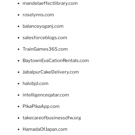
mandelaeffectlibrary.com
roselynns.com
balanceyoganj.com
salesforceblogs.com
TrainGames365.com
BaytownEvaCationRentals.com
JabalpurCakeDelivery.com
halobjd.com
intelligenceqatar.com
PikaPikaApp.com
takecareofbusinessdfw.org
HamadaOfJapan.com