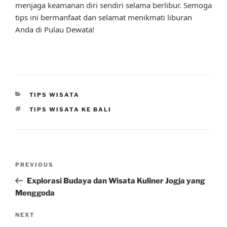
menjaga keamanan diri sendiri selama berlibur. Semoga
tips ini bermanfaat dan selamat menikmati liburan
Anda di Pulau Dewata!
CATEGORIES
TIPS WISATA
TAGS
TIPS WISATA KE BALI
Post
Previous
PREVIOUS
navigation
Post
Explorasi Budaya dan Wisata Kuliner Jogja yang
Menggoda
Next
NEXT