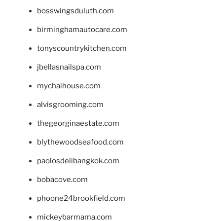
bosswingsduluth.com
birminghamautocare.com
tonyscountrykitchen.com
jbellasnailspa.com
mychaihouse.com
alvisgrooming.com
thegeorginaestate.com
blythewoodseafood.com
paolosdelibangkok.com
bobacove.com
phoone24brookfield.com
mickeybarmama.com