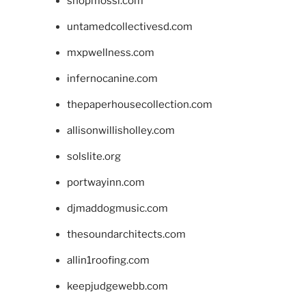
shopmossi.com
untamedcollectivesd.com
mxpwellness.com
infernocanine.com
thepaperhousecollection.com
allisonwillisholley.com
solslite.org
portwayinn.com
djmaddogmusic.com
thesoundarchitects.com
allin1roofing.com
keepjudgewebb.com