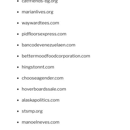
catfriends-bg.org
marianlives.org
waywardtees.com
pidfloorsexpress.com
bancodevenezuelaen.com
bettermoodfoodcorporation.com
hingstonnt.com
chooseagender.com
hoverboardssale.com
alaskapolitics.com
stsmp.org
manoelneves.com