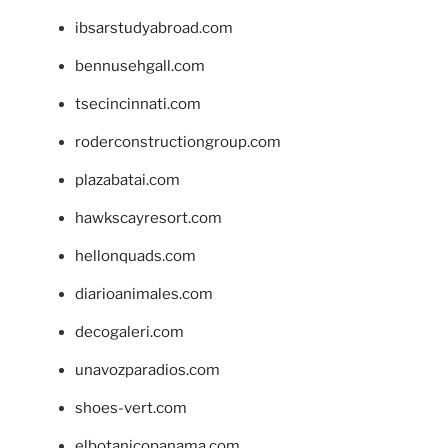
ibsarstudyabroad.com
bennusehgall.com
tsecincinnati.com
roderconstructiongroup.com
plazabatai.com
hawkscayresort.com
hellonquads.com
diarioanimales.com
decogaleri.com
unavozparadios.com
shoes-vert.com
elbotanicopanama.com