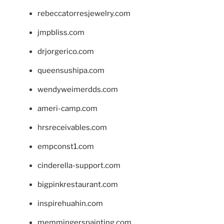
rebeccatorresjewelry.com
jmpbliss.com
drjorgerico.com
queensushipa.com
wendyweimerdds.com
ameri-camp.com
hrsreceivables.com
empconst1.com
cinderella-support.com
bigpinkrestaurant.com
inspirehuahin.com
memmingerspainting.com