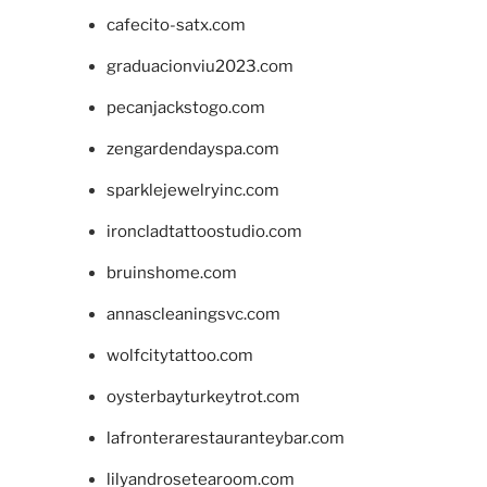
cafecito-satx.com
graduacionviu2023.com
pecanjackstogo.com
zengardendayspa.com
sparklejewelryinc.com
ironcladtattoostudio.com
bruinshome.com
annascleaningsvc.com
wolfcitytattoo.com
oysterbayturkeytrot.com
lafronterarestauranteybar.com
lilyandrosetearoom.com