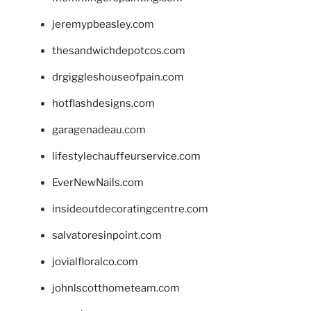
jeremypbeasley.com
thesandwichdepotcos.com
drgiggleshouseofpain.com
hotflashdesigns.com
garagenadeau.com
lifestylechauffeurservice.com
EverNewNails.com
insideoutdecoratingcentre.com
salvatoresinpoint.com
jovialfloralco.com
johnlscotthometeam.com