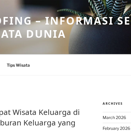
FING – INFORMASI S
SATA DUNIA
Tips Wisata
ARCHIVES
at Wisata Keluarga di
March 2026
iburan Keluarga yang
February 2026