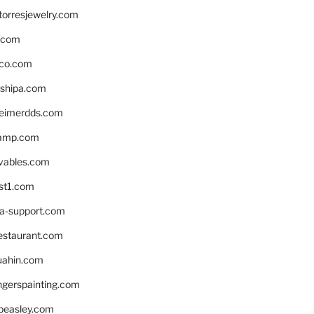
torresjewelry.com
s.com
ico.com
shipa.com
eimerdds.com
camp.com
ivables.com
st1.com
la-support.com
estaurant.com
uahin.com
erspainting.com
beasley.com