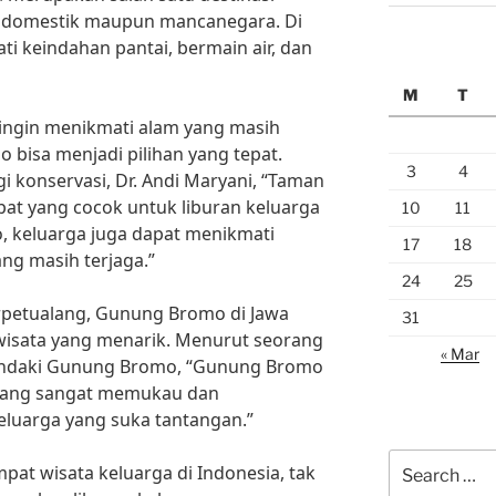
an domestik maupun mancanegara. Di
i keindahan pantai, bermain air, dan
M
T
g ingin menikmati alam yang masih
 bisa menjadi pilihan yang tepat.
3
4
i konservasi, Dr. Andi Maryani, “Taman
at yang cocok untuk liburan keluarga
10
11
, keluarga juga dapat menikmati
17
18
ng masih terjaga.”
24
25
rpetualang, Gunung Bromo di Jawa
31
 wisata yang menarik. Menurut seorang
« Mar
mendaki Gunung Bromo, “Gunung Bromo
ang sangat memukau dan
eluarga yang suka tantangan.”
Search
pat wisata keluarga di Indonesia, tak
for: