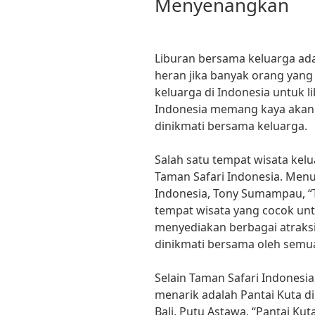
Menyenangkan
Liburan bersama keluarga ad
heran jika banyak orang yan
keluarga di Indonesia untuk 
Indonesia memang kaya akan 
dinikmati bersama keluarga.
Salah satu tempat wisata kelu
Taman Safari Indonesia. Menu
Indonesia, Tony Sumampau, “
tempat wisata yang cocok unt
menyediakan berbagai atraksi
dinikmati bersama oleh semu
Selain Taman Safari Indonesia
menarik adalah Pantai Kuta di
Bali, Putu Astawa, “Pantai Ku