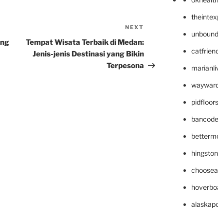
theinte
NEXT
Next
unbound
Post
ang
Tempat Wisata Terbaik di Medan:
catfrien
Jenis-jenis Destinasi yang Bikin
Terpesona
marianli
wayward
pidfloo
bancode
betterm
hingsto
choosea
hoverbo
alaskapo