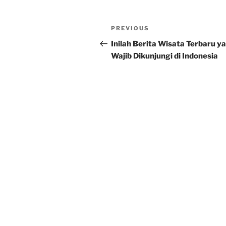
Post
Previous
PREVIOUS
navigation
Post
Inilah Berita Wisata Terbaru y
Wajib Dikunjungi di Indonesia