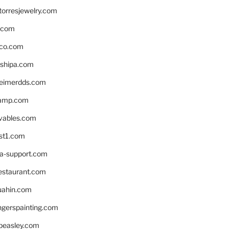
torresjewelry.com
s.com
ico.com
shipa.com
eimerdds.com
camp.com
ivables.com
st1.com
la-support.com
estaurant.com
uahin.com
erspainting.com
beasley.com