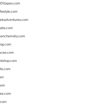
OfJapan.com
ifestyle.com
eekadventures.com
labs.com
leanchemdry.com
ing.com
acee.com
ntshop.com
te.com
om
com
ea.com
.com