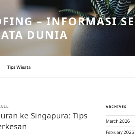
FING – INFORMASI S
SATA DUNIA
Tips Wisata
ARCHIVES
NALL
uran ke Singapura: Tips
March 2026
Berkesan
February 2026