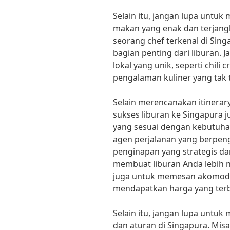
Selain itu, jangan lupa untu
makan yang enak dan terjangk
seorang chef terkenal di Singa
bagian penting dari liburan
lokal yang unik, seperti chili 
pengalaman kuliner yang tak 
Selain merencanakan itinerary 
sukses liburan ke Singapura 
yang sesuai dengan kebutuha
agen perjalanan yang berpeng
penginapan yang strategis d
membuat liburan Anda lebih
juga untuk memesan akomodas
mendapatkan harga yang terb
Selain itu, jangan lupa untuk
dan aturan di Singapura. Mi