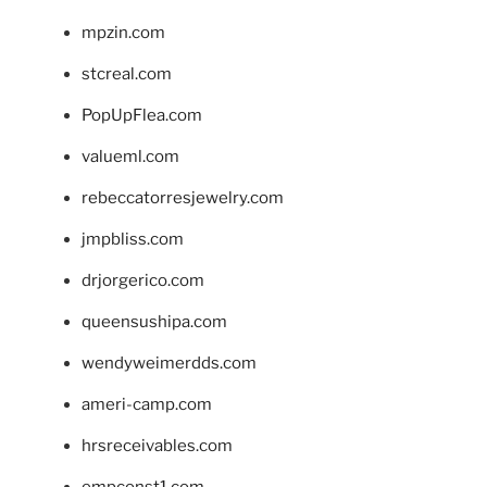
mpzin.com
stcreal.com
PopUpFlea.com
valueml.com
rebeccatorresjewelry.com
jmpbliss.com
drjorgerico.com
queensushipa.com
wendyweimerdds.com
ameri-camp.com
hrsreceivables.com
empconst1.com