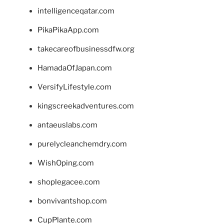
intelligenceqatar.com
PikaPikaApp.com
takecareofbusinessdfw.org
HamadaOfJapan.com
VersifyLifestyle.com
kingscreekadventures.com
antaeuslabs.com
purelycleanchemdry.com
WishOping.com
shoplegacee.com
bonvivantshop.com
CupPlante.com