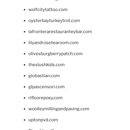
wolfcitytattoo.com
oysterbayturkeytrot.com
lafronterarestauranteybar.com
lilyandrosetearoom.com
olivesburgberrypatch.com
theslushkids.com
giobastian.com
glpascensori.com
rifloorepoxy.com
woolleymillingandpaving.com
uptonpvd.com