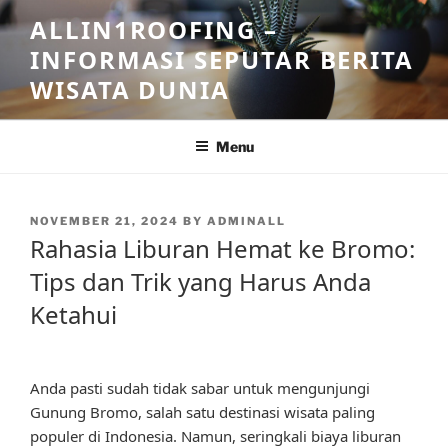
Skip
ALLIN1ROOFING –
to
INFORMASI SEPUTAR BERITA
content
WISATA DUNIA
Menu
POSTED
NOVEMBER 21, 2024
BY
ADMINALL
ON
Rahasia Liburan Hemat ke Bromo:
Tips dan Trik yang Harus Anda
Ketahui
Anda pasti sudah tidak sabar untuk mengunjungi
Gunung Bromo, salah satu destinasi wisata paling
populer di Indonesia. Namun, seringkali biaya liburan