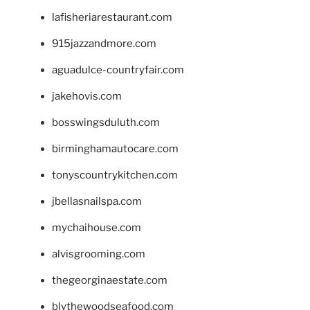
lafisheriarestaurant.com
915jazzandmore.com
aguadulce-countryfair.com
jakehovis.com
bosswingsduluth.com
birminghamautocare.com
tonyscountrykitchen.com
jbellasnailspa.com
mychaihouse.com
alvisgrooming.com
thegeorginaestate.com
blythewoodseafood.com