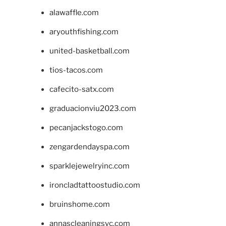
alawaffle.com
aryouthfishing.com
united-basketball.com
tios-tacos.com
cafecito-satx.com
graduacionviu2023.com
pecanjackstogo.com
zengardendayspa.com
sparklejewelryinc.com
ironcladtattoostudio.com
bruinshome.com
annascleaningsvc.com