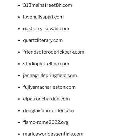
318mainstreet8h.com
lovenailsspari.com
oakberry-kuwait.com
quartzliterary.com
friendsofbroderickpark.com
studiopiattellina.com
jannagrillspringfield.com
fujiyamacharleston.com
elpatronchardon.com
donglaishun-order.com
fiamc-rome2022.org
mariceworldessentials.com