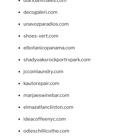
diarioanimales.com
decogaleri.com
unavozparadios.com
shoes-vert.com
elbotanicopanama.com
shadyoaksrockportrvpark.com
jccoinlaundry.com
kautorepair.com
marjaeswinebar.com
elmazatlanclinton.com
ideacoffeenyc.com
odieschillicothe.com