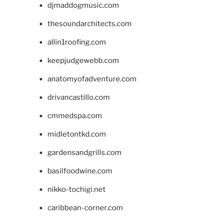
djmaddogmusic.com
thesoundarchitects.com
allin1roofing.com
keepjudgewebb.com
anatomyofadventure.com
drivancastillo.com
cmmedspa.com
midletontkd.com
gardensandgrills.com
basilfoodwine.com
nikko-tochigi.net
caribbean-corner.com