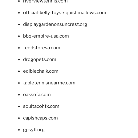
riverviewtennis.com
official-kelly-toys-squishmallows.com
displaygardenonsuncrest.org
bbq-empire-usa.com
feedstoreva.com
drogopets.com
ediblechalk.com
tabletennisnearme.com
oaksofa.com
soultacohtx.com
capishcaps.com
gpsyfl.org