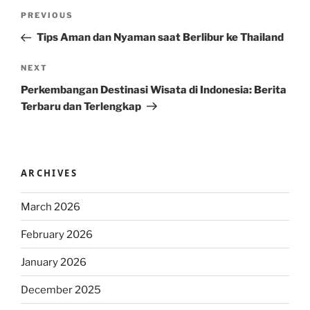
Post
Previous
PREVIOUS
navigation
Post
Tips Aman dan Nyaman saat Berlibur ke Thailand
Next
NEXT
Post
Perkembangan Destinasi Wisata di Indonesia: Berita
Terbaru dan Terlengkap
ARCHIVES
March 2026
February 2026
January 2026
December 2025