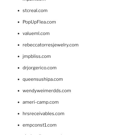
stcreal.com
PopUpFlea.com
valueml.com
rebeccatorresjewelry.com
jmpbliss.com
drjorgerico.com
queensushipa.com
wendyweimerdds.com
ameri-camp.com
hrsreceivables.com
empconst1.com