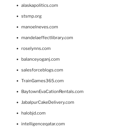
alaskapolitics.com
stsmp.org
manoelneves.com
mandelaeffectlibrary.com
roselynns.com
balanceyoganj.com
salesforceblogs.com
TrainGames365.com
BaytownEvaCationRentals.com
JabalpurCakeDelivery.com
halobjd.com
intelligenceqatar.com