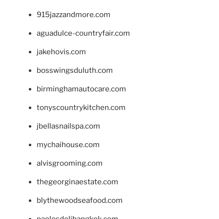
915jazzandmore.com
aguadulce-countryfair.com
jakehovis.com
bosswingsduluth.com
birminghamautocare.com
tonyscountrykitchen.com
jbellasnailspa.com
mychaihouse.com
alvisgrooming.com
thegeorginaestate.com
blythewoodseafood.com
paolosdelibangkok.com