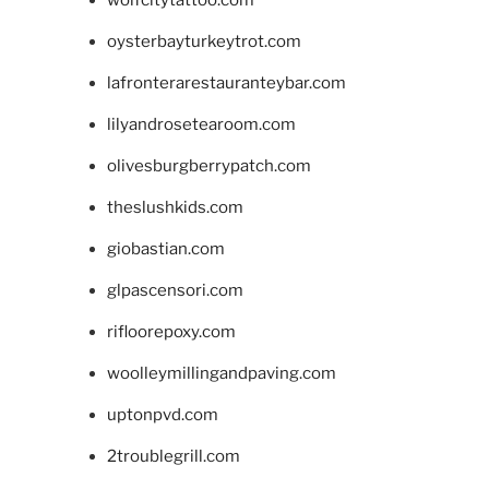
wolfcitytattoo.com
oysterbayturkeytrot.com
lafronterarestauranteybar.com
lilyandrosetearoom.com
olivesburgberrypatch.com
theslushkids.com
giobastian.com
glpascensori.com
rifloorepoxy.com
woolleymillingandpaving.com
uptonpvd.com
2troublegrill.com