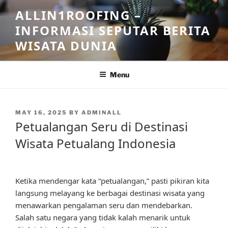
Skip
ALLIN1ROOFING –
to
INFORMASI SEPUTAR BERITA
content
WISATA DUNIA
Menu
POSTED
MAY 16, 2025
BY
ADMINALL
ON
Petualangan Seru di Destinasi
Wisata Petualang Indonesia
Ketika mendengar kata “petualangan,” pasti pikiran kita
langsung melayang ke berbagai destinasi wisata yang
menawarkan pengalaman seru dan mendebarkan.
Salah satu negara yang tidak kalah menarik untuk