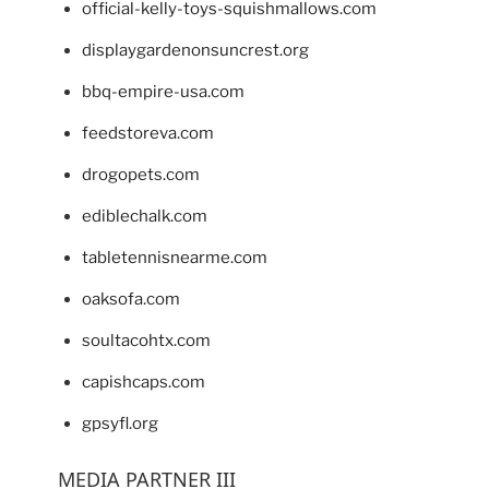
official-kelly-toys-squishmallows.com
displaygardenonsuncrest.org
bbq-empire-usa.com
feedstoreva.com
drogopets.com
ediblechalk.com
tabletennisnearme.com
oaksofa.com
soultacohtx.com
capishcaps.com
gpsyfl.org
MEDIA PARTNER III