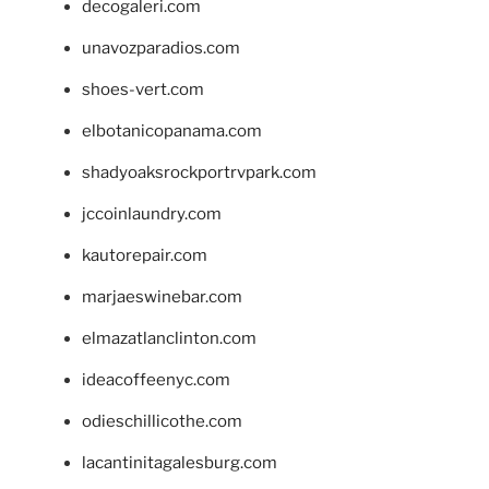
decogaleri.com
unavozparadios.com
shoes-vert.com
elbotanicopanama.com
shadyoaksrockportrvpark.com
jccoinlaundry.com
kautorepair.com
marjaeswinebar.com
elmazatlanclinton.com
ideacoffeenyc.com
odieschillicothe.com
lacantinitagalesburg.com