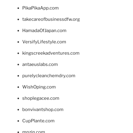
PikaPikaApp.com
takecareofbusinessdfw.org
HamadaOfJapan.com
VersifyLifestyle.com
kingscreekadventures.com
antaeuslabs.com
purelycleanchemdry.com
WishOping.com
shoplegacee.com
bonvivantshop.com
CupPlante.com
mpzin.com