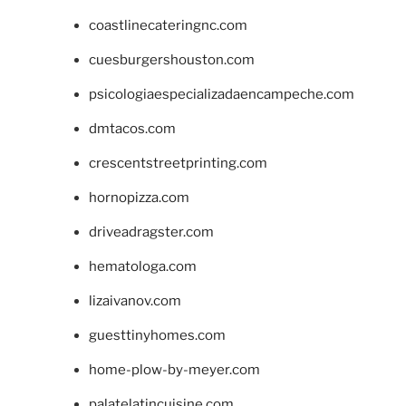
coastlinecateringnc.com
cuesburgershouston.com
psicologiaespecializadaencampeche.com
dmtacos.com
crescentstreetprinting.com
hornopizza.com
driveadragster.com
hematologa.com
lizaivanov.com
guesttinyhomes.com
home-plow-by-meyer.com
palatelatincuisine.com