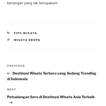
kenangan yang tak terlupakan!
CATEGORIES
TIPS WISATA
TAGS
WISATA EROPA
Post
Previous
PREVIOUS
navigation
Post
Destinasi Wisata Terbaru yang Sedang Trending
di Indonesia
Next
NEXT
Post
Petualangan Seru di Destinasi Wisata Asia Terbaik