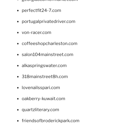
perfectfit24-7.com
portugalprivatedriver.com
von-racer.com
coffeeshopcharleston.com
salon104mainstreet.com
alkaspringswater.com
318mainstreet8h.com
lovenailsspari.com
oakberry-kuwait.com
quartzliterary.com
friendsofbroderickpark.com