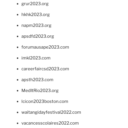
grur2023.org
hkhk2023.org
napm2023.org
apsdfd2023.org
forumausape2023.com
imkl2023.com
careerfaircsd2023.com
apsth2023.com
MedItRio2023.org
lcicon2023boston.com
waitangidayfestival2022.com
vacancesscolaires2022.com