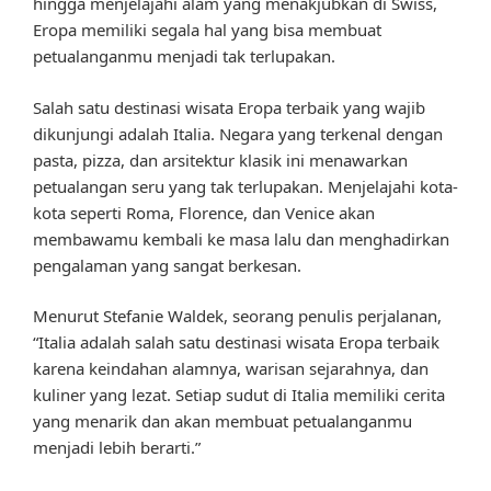
hingga menjelajahi alam yang menakjubkan di Swiss,
Eropa memiliki segala hal yang bisa membuat
petualanganmu menjadi tak terlupakan.
Salah satu destinasi wisata Eropa terbaik yang wajib
dikunjungi adalah Italia. Negara yang terkenal dengan
pasta, pizza, dan arsitektur klasik ini menawarkan
petualangan seru yang tak terlupakan. Menjelajahi kota-
kota seperti Roma, Florence, dan Venice akan
membawamu kembali ke masa lalu dan menghadirkan
pengalaman yang sangat berkesan.
Menurut Stefanie Waldek, seorang penulis perjalanan,
“Italia adalah salah satu destinasi wisata Eropa terbaik
karena keindahan alamnya, warisan sejarahnya, dan
kuliner yang lezat. Setiap sudut di Italia memiliki cerita
yang menarik dan akan membuat petualanganmu
menjadi lebih berarti.”