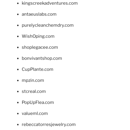
kingscreekadventures.com
antaeuslabs.com
purelycleanchemdry.com
WishOping.com
shoplegacee.com
bonvivantshop.com
CupPlante.com
mpzin.com
stcreal.com
PopUpFlea.com
valueml.com
rebeccatorresjewelry.com