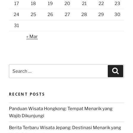
17
18
19
20
21
22
23
24
25
26
27
28
29
30
31
« Mar
Search
Search
for:
RECENT POSTS
Panduan Wisata Hongkong: Tempat Menarik yang
Wajib Dikunjungi
Berita Terbaru Wisata Jepang: Destinasi Menarik yang