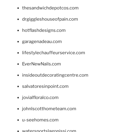
thesandwichdepotcos.com
drgiggleshouseofpain.com
hotflashdesigns.com
garagenadeau.com
lifestylechauffeurservice.com
EverNewNails.com
insideoutdecoratingcentre.com
salvatoresinpoint.com
jovialfloralco.com
johnlscotthometeam.com
u-seehomes.com
watersportslagonissi.com