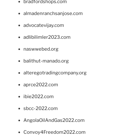
bradfordshops.com
almadenranchsanjose.com
advocatevijay.com
adlibilimler2023.com
naswwebed.org
balithut-manado.org
alteregotradingcompany.org
aprce2022.com
ibie2022.com
sbcc-2022.com
AngolaOilAndGas2022.com
Convoy4Freedom2022.com