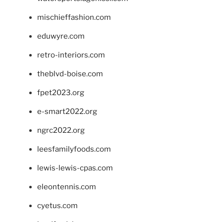
mischieffashion.com
eduwyre.com
retro-interiors.com
theblvd-boise.com
fpet2023.org
e-smart2022.org
ngrc2022.org
leesfamilyfoods.com
lewis-lewis-cpas.com
eleontennis.com
cyetus.com