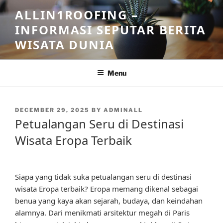
Skip
ALLIN1ROOFING –
to
INFORMASI SEPUTAR BERITA
content
WISATA DUNIA
Menu
POSTED
DECEMBER 29, 2025
BY
ADMINALL
ON
Petualangan Seru di Destinasi
Wisata Eropa Terbaik
Siapa yang tidak suka petualangan seru di destinasi
wisata Eropa terbaik? Eropa memang dikenal sebagai
benua yang kaya akan sejarah, budaya, dan keindahan
alamnya. Dari menikmati arsitektur megah di Paris