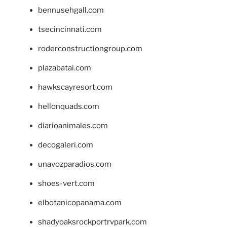
bennusehgall.com
tsecincinnati.com
roderconstructiongroup.com
plazabatai.com
hawkscayresort.com
hellonquads.com
diarioanimales.com
decogaleri.com
unavozparadios.com
shoes-vert.com
elbotanicopanama.com
shadyoaksrockportrvpark.com