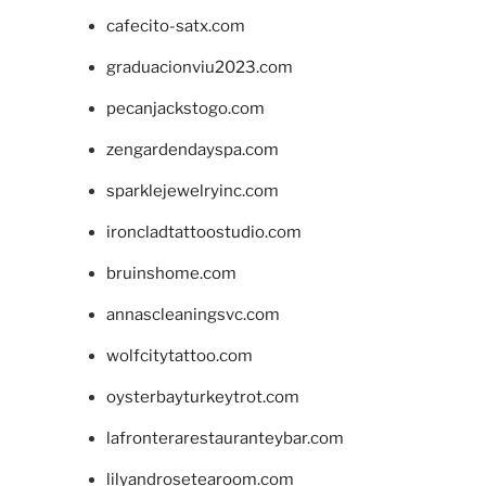
cafecito-satx.com
graduacionviu2023.com
pecanjackstogo.com
zengardendayspa.com
sparklejewelryinc.com
ironcladtattoostudio.com
bruinshome.com
annascleaningsvc.com
wolfcitytattoo.com
oysterbayturkeytrot.com
lafronterarestauranteybar.com
lilyandrosetearoom.com