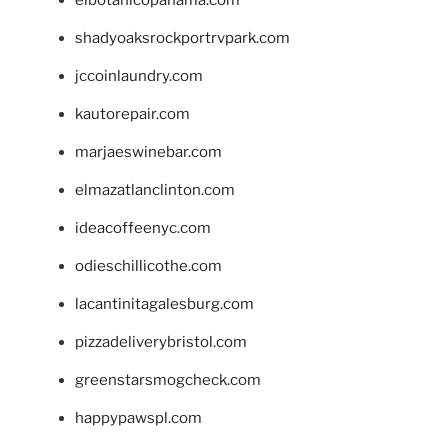
shadyoaksrockportrvpark.com
jccoinlaundry.com
kautorepair.com
marjaeswinebar.com
elmazatlanclinton.com
ideacoffeenyc.com
odieschillicothe.com
lacantinitagalesburg.com
pizzadeliverybristol.com
greenstarsmogcheck.com
happypawspl.com