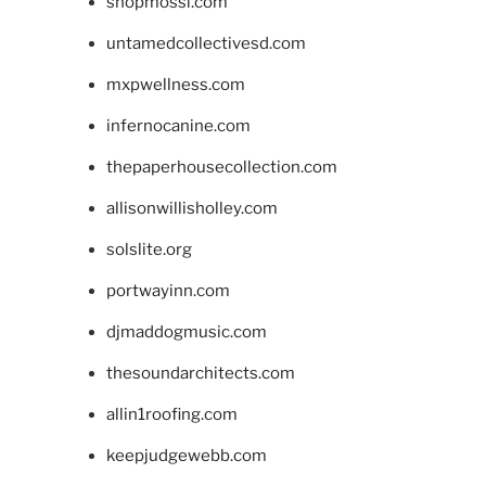
shopmossi.com
untamedcollectivesd.com
mxpwellness.com
infernocanine.com
thepaperhousecollection.com
allisonwillisholley.com
solslite.org
portwayinn.com
djmaddogmusic.com
thesoundarchitects.com
allin1roofing.com
keepjudgewebb.com