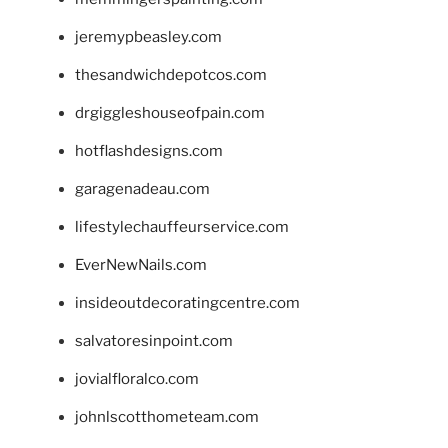
jeremypbeasley.com
thesandwichdepotcos.com
drgiggleshouseofpain.com
hotflashdesigns.com
garagenadeau.com
lifestylechauffeurservice.com
EverNewNails.com
insideoutdecoratingcentre.com
salvatoresinpoint.com
jovialfloralco.com
johnlscotthometeam.com