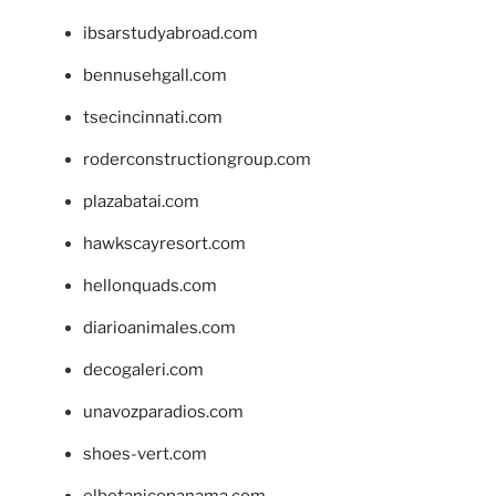
ibsarstudyabroad.com
bennusehgall.com
tsecincinnati.com
roderconstructiongroup.com
plazabatai.com
hawkscayresort.com
hellonquads.com
diarioanimales.com
decogaleri.com
unavozparadios.com
shoes-vert.com
elbotanicopanama.com