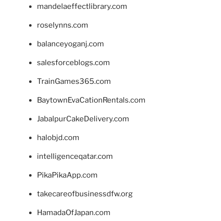
mandelaeffectlibrary.com
roselynns.com
balanceyoganj.com
salesforceblogs.com
TrainGames365.com
BaytownEvaCationRentals.com
JabalpurCakeDelivery.com
halobjd.com
intelligenceqatar.com
PikaPikaApp.com
takecareofbusinessdfw.org
HamadaOfJapan.com