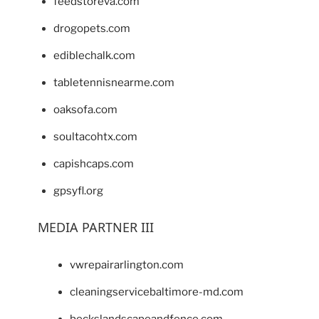
feedstoreva.com
drogopets.com
ediblechalk.com
tabletennisnearme.com
oaksofa.com
soultacohtx.com
capishcaps.com
gpsyfl.org
MEDIA PARTNER III
vwrepairarlington.com
cleaningservicebaltimore-md.com