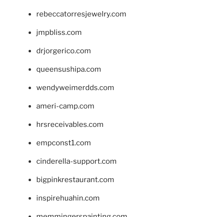
rebeccatorresjewelry.com
jmpbliss.com
drjorgerico.com
queensushipa.com
wendyweimerdds.com
ameri-camp.com
hrsreceivables.com
empconst1.com
cinderella-support.com
bigpinkrestaurant.com
inspirehuahin.com
memmingerspainting.com