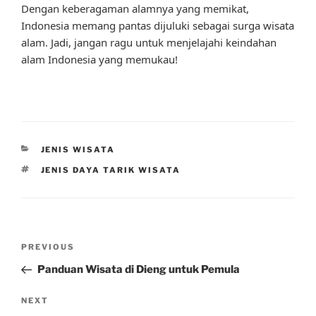
Dengan keberagaman alamnya yang memikat,
Indonesia memang pantas dijuluki sebagai surga wisata
alam. Jadi, jangan ragu untuk menjelajahi keindahan
alam Indonesia yang memukau!
CATEGORIES
JENIS WISATA
TAGS
JENIS DAYA TARIK WISATA
Post
Previous
PREVIOUS
navigation
Post
Panduan Wisata di Dieng untuk Pemula
Next
NEXT