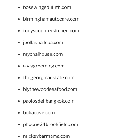
bosswingsduluth.com
birminghamautocare.com
tonyscountrykitchen.com
jbellasnailspa.com
mychaihouse.com
alvisgrooming.com
thegeorginaestate.com
blythewoodseafood.com
paolosdelibangkok.com
bobacove.com
phoone24brookfield.com
mickeybarmama.com