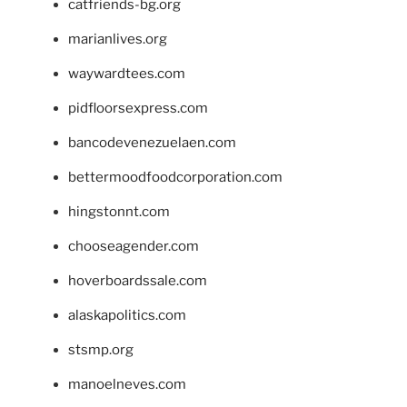
catfriends-bg.org
marianlives.org
waywardtees.com
pidfloorsexpress.com
bancodevenezuelaen.com
bettermoodfoodcorporation.com
hingstonnt.com
chooseagender.com
hoverboardssale.com
alaskapolitics.com
stsmp.org
manoelneves.com