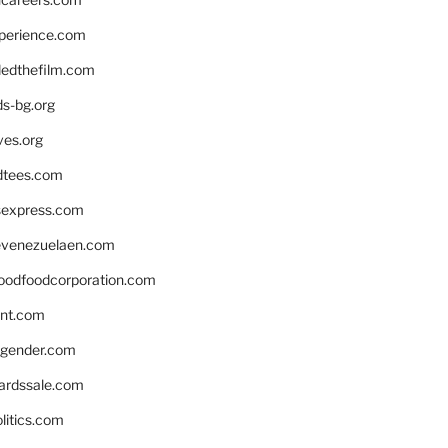
xperience.com
edthefilm.com
ds-bg.org
ves.org
tees.com
rsexpress.com
venezuelaen.com
oodfoodcorporation.com
nnt.com
gender.com
ardssale.com
litics.com