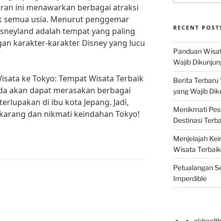
uran ini menawarkan berbagai atraksi
k semua usia. Menurut penggemar
RECENT POST
isneyland adalah tempat yang paling
an karakter-karakter Disney yang lucu
Panduan Wisat
”
Wajib Dikunjun
sata ke Tokyo: Tempat Wisata Terbaik
Berita Terbaru
nda akan dapat merasakan berbagai
yang Wajib Dik
rlupakan di ibu kota Jepang. Jadi,
Menikmati Pes
karang dan nikmati keindahan Tokyo!
Destinasi Terb
Menjelajah Kei
Wisata Terbaik
Petualangan Se
Imperdible
okhealt