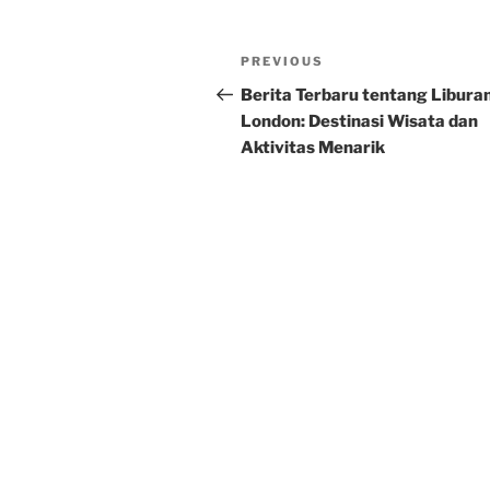
Post
Previous
PREVIOUS
navigation
Post
Berita Terbaru tentang Libura
London: Destinasi Wisata dan
Aktivitas Menarik