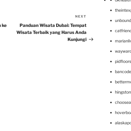
theinte
NEXT
Next
unbound
Post
n ke
Panduan Wisata Dubai: Tempat
catfrien
Wisata Terbaik yang Harus Anda
Kunjungi
marianli
wayward
pidfloo
bancode
betterm
hingsto
choosea
hoverbo
alaskapo