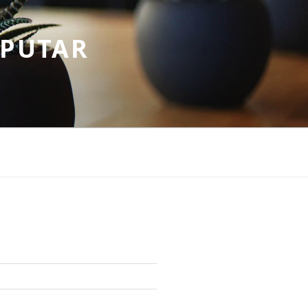
EPUTAR