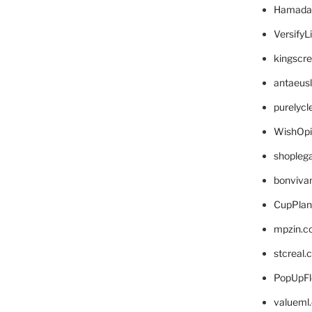
Hamada
VersifyL
kingscr
antaeus
purelyc
WishOp
shopleg
bonviva
CupPlan
mpzin.c
stcreal.
PopUpFl
valueml