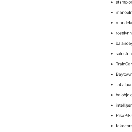
stsmp.o
manoel
mandelae
roselyn
balance
salesfo
TrainG
Baytown
Jabalpu
halobjd
intellig
PikaPik
takecar