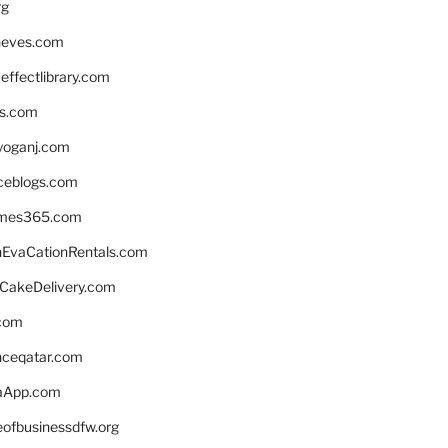
rg
neves.com
ffectlibrary.com
ns.com
yoganj.com
rceblogs.com
ames365.com
EvaCationRentals.com
rCakeDelivery.com
.com
enceqatar.com
aApp.com
eofbusinessdfw.org