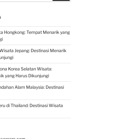
S
a Hongkong: Tempat Menarik yang
gi
 Wisata Jepang: Destinasi Menarik
unjungi
ona Korea Selatan Wisata:
aik yang Harus Dikunjungi
ndahan Alam Malaysia: Destinasi
ru di Thailand: Destinasi Wisata
hcareers.com