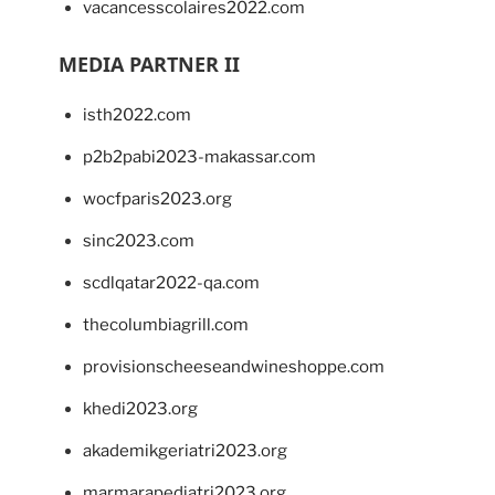
vacancesscolaires2022.com
MEDIA PARTNER II
isth2022.com
p2b2pabi2023-makassar.com
wocfparis2023.org
sinc2023.com
scdlqatar2022-qa.com
thecolumbiagrill.com
provisionscheeseandwineshoppe.com
khedi2023.org
akademikgeriatri2023.org
marmarapediatri2023.org