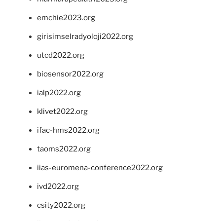
emchie2023.org
girisimselradyoloji2022.org
utcd2022.org
biosensor2022.org
ialp2022.org
klivet2022.org
ifac-hms2022.org
taoms2022.org
iias-euromena-conference2022.org
ivd2022.org
csity2022.org