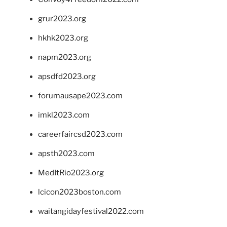
grur2023.org
hkhk2023.org
napm2023.org
apsdfd2023.org
forumausape2023.com
imkl2023.com
careerfaircsd2023.com
apsth2023.com
MedItRio2023.org
lcicon2023boston.com
waitangidayfestival2022.com