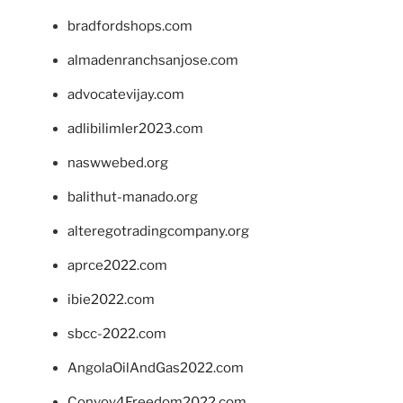
bradfordshops.com
almadenranchsanjose.com
advocatevijay.com
adlibilimler2023.com
naswwebed.org
balithut-manado.org
alteregotradingcompany.org
aprce2022.com
ibie2022.com
sbcc-2022.com
AngolaOilAndGas2022.com
Convoy4Freedom2022.com