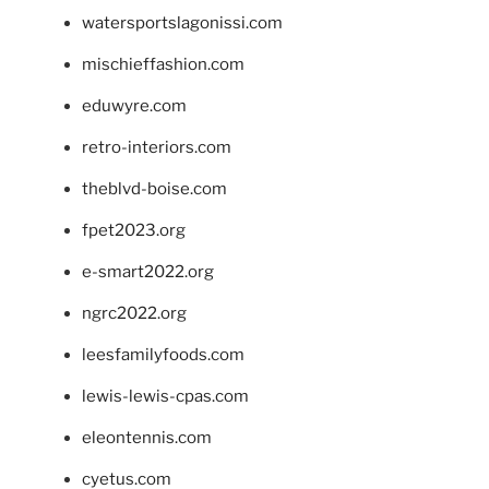
watersportslagonissi.com
mischieffashion.com
eduwyre.com
retro-interiors.com
theblvd-boise.com
fpet2023.org
e-smart2022.org
ngrc2022.org
leesfamilyfoods.com
lewis-lewis-cpas.com
eleontennis.com
cyetus.com