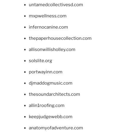
untamedcollectivesd.com
mxpwellness.com
infernocanine.com
thepaperhousecollection.com
allisonwillisholley.com
solslite.org
portwayinn.com
djmaddogmusic.com
thesoundarchitects.com
allin1roofing.com
keepjudgewebb.com
anatomyofadventure.com