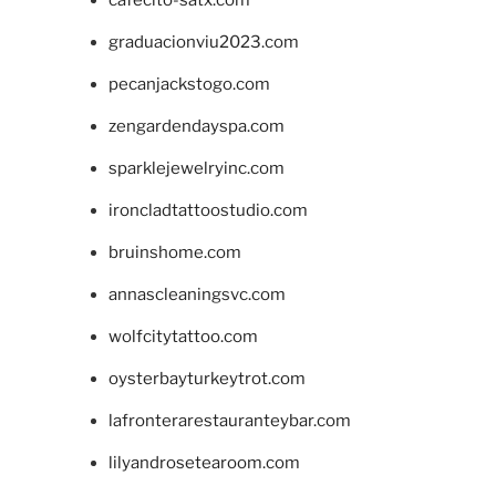
cafecito-satx.com
graduacionviu2023.com
pecanjackstogo.com
zengardendayspa.com
sparklejewelryinc.com
ironcladtattoostudio.com
bruinshome.com
annascleaningsvc.com
wolfcitytattoo.com
oysterbayturkeytrot.com
lafronterarestauranteybar.com
lilyandrosetearoom.com