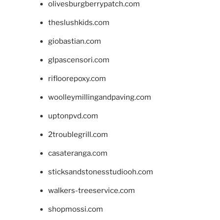
olivesburgberrypatch.com
theslushkids.com
giobastian.com
glpascensori.com
rifloorepoxy.com
woolleymillingandpaving.com
uptonpvd.com
2troublegrill.com
casateranga.com
sticksandstonesstudiooh.com
walkers-treeservice.com
shopmossi.com