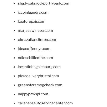
shadyoaksrockportrvpark.com
jccoinlaundry.com
kautorepair.com
marjaeswinebar.com
elmazatlanclinton.com
ideacoffeenyc.com
odieschillicothe.com
lacantinitagalesburg.com
pizzadeliverybristol.com
greenstarsmogcheck.com
happypawspl.com
callahansautoservicecenter.com