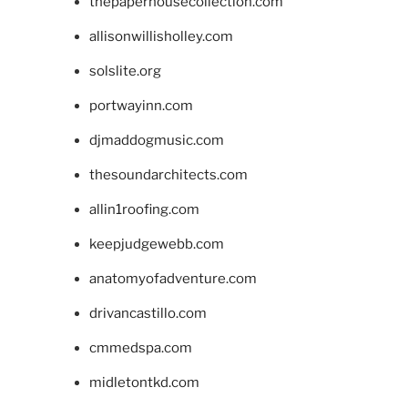
thepaperhousecollection.com
allisonwillisholley.com
solslite.org
portwayinn.com
djmaddogmusic.com
thesoundarchitects.com
allin1roofing.com
keepjudgewebb.com
anatomyofadventure.com
drivancastillo.com
cmmedspa.com
midletontkd.com