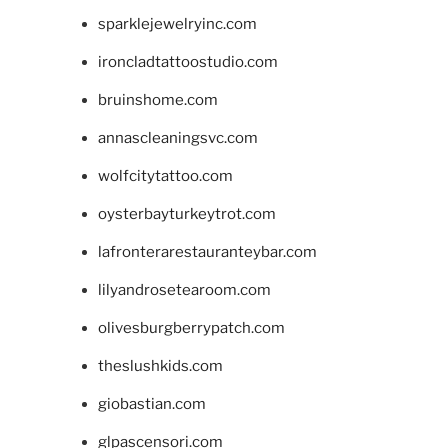
sparklejewelryinc.com
ironcladtattoostudio.com
bruinshome.com
annascleaningsvc.com
wolfcitytattoo.com
oysterbayturkeytrot.com
lafronterarestauranteybar.com
lilyandrosetearoom.com
olivesburgberrypatch.com
theslushkids.com
giobastian.com
glpascensori.com