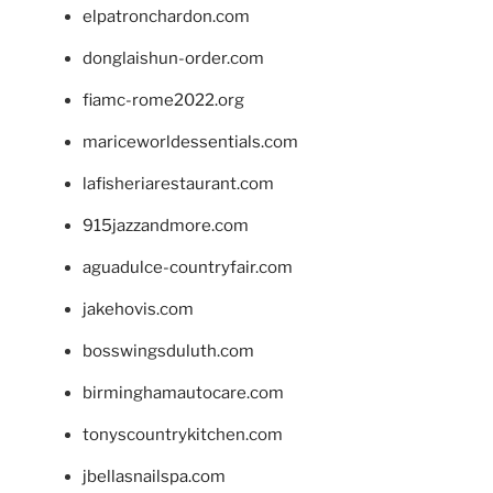
elpatronchardon.com
donglaishun-order.com
fiamc-rome2022.org
mariceworldessentials.com
lafisheriarestaurant.com
915jazzandmore.com
aguadulce-countryfair.com
jakehovis.com
bosswingsduluth.com
birminghamautocare.com
tonyscountrykitchen.com
jbellasnailspa.com