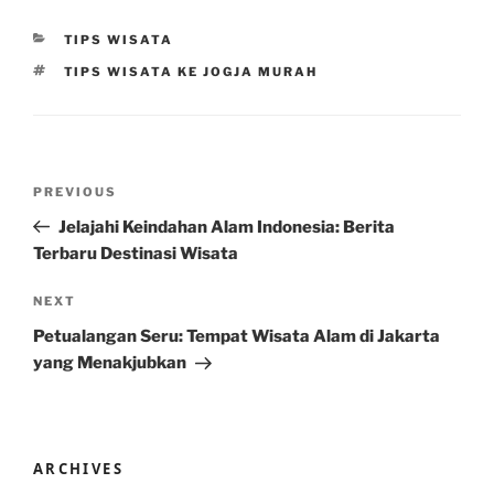
CATEGORIES
TIPS WISATA
TAGS
TIPS WISATA KE JOGJA MURAH
Post
Previous
PREVIOUS
navigation
Post
Jelajahi Keindahan Alam Indonesia: Berita
Terbaru Destinasi Wisata
Next
NEXT
Post
Petualangan Seru: Tempat Wisata Alam di Jakarta
yang Menakjubkan
ARCHIVES