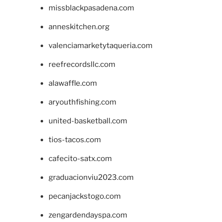
missblackpasadena.com
anneskitchen.org
valenciamarketytaqueria.com
reefrecordsllc.com
alawaffle.com
aryouthfishing.com
united-basketball.com
tios-tacos.com
cafecito-satx.com
graduacionviu2023.com
pecanjackstogo.com
zengardendayspa.com