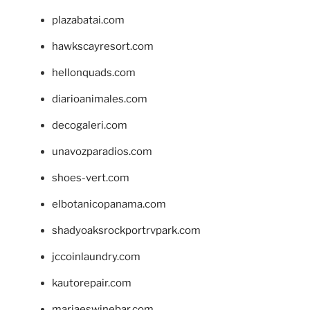
plazabatai.com
hawkscayresort.com
hellonquads.com
diarioanimales.com
decogaleri.com
unavozparadios.com
shoes-vert.com
elbotanicopanama.com
shadyoaksrockportrvpark.com
jccoinlaundry.com
kautorepair.com
marjaeswinebar.com