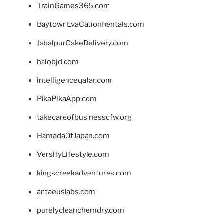
TrainGames365.com
BaytownEvaCationRentals.com
JabalpurCakeDelivery.com
halobjd.com
intelligenceqatar.com
PikaPikaApp.com
takecareofbusinessdfw.org
HamadaOfJapan.com
VersifyLifestyle.com
kingscreekadventures.com
antaeuslabs.com
purelycleanchemdry.com