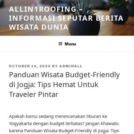
Skip
ALLIN1ROOFING –
to
INFORMASI SEPUTAR BERITA
content
WISATA DUNIA
Menu
POSTED
OCTOBER 14, 2024
BY
ADMINALL
ON
Panduan Wisata Budget-Friendly
di Jogja: Tips Hemat Untuk
Traveler Pintar
Apakah kamu sedang merencanakan liburan ke
Yogyakarta dengan budget terbatas? Jangan khawatir,
karena Panduan Wisata Budget-Friendly di Jogja: Tips