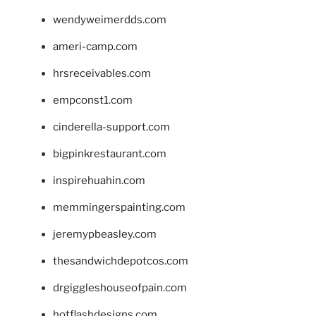
wendyweimerdds.com
ameri-camp.com
hrsreceivables.com
empconst1.com
cinderella-support.com
bigpinkrestaurant.com
inspirehuahin.com
memmingerspainting.com
jeremypbeasley.com
thesandwichdepotcos.com
drgiggleshouseofpain.com
hotflashdesigns.com