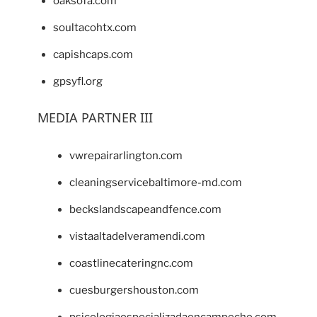
oaksofa.com
soultacohtx.com
capishcaps.com
gpsyfl.org
MEDIA PARTNER III
vwrepairarlington.com
cleaningservicebaltimore-md.com
beckslandscapeandfence.com
vistaaltadelveramendi.com
coastlinecateringnc.com
cuesburgershouston.com
psicologiaespecializadaencampeche.com