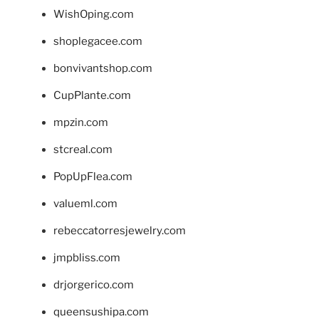
WishOping.com
shoplegacee.com
bonvivantshop.com
CupPlante.com
mpzin.com
stcreal.com
PopUpFlea.com
valueml.com
rebeccatorresjewelry.com
jmpbliss.com
drjorgerico.com
queensushipa.com