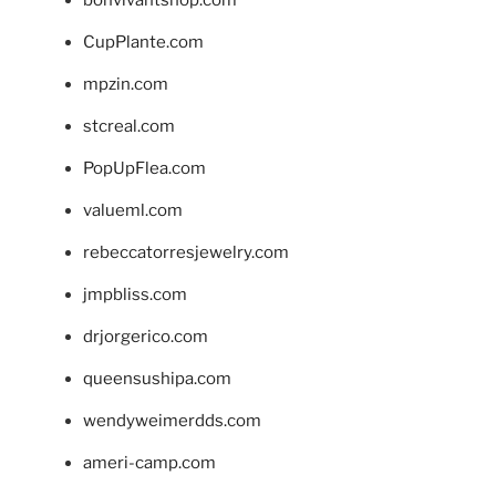
bonvivantshop.com
CupPlante.com
mpzin.com
stcreal.com
PopUpFlea.com
valueml.com
rebeccatorresjewelry.com
jmpbliss.com
drjorgerico.com
queensushipa.com
wendyweimerdds.com
ameri-camp.com