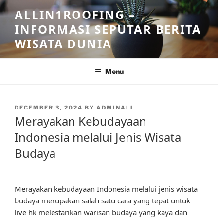
Skip
ALLIN1ROOFING –
to
INFORMASI SEPUTAR BERITA
content
WISATA DUNIA
Menu
POSTED
DECEMBER 3, 2024
BY
ADMINALL
ON
Merayakan Kebudayaan
Indonesia melalui Jenis Wisata
Budaya
Merayakan kebudayaan Indonesia melalui jenis wisata
budaya merupakan salah satu cara yang tepat untuk
live hk
melestarikan warisan budaya yang kaya dan