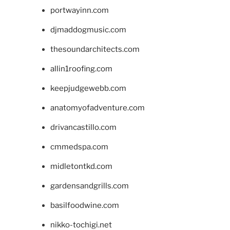
portwayinn.com
djmaddogmusic.com
thesoundarchitects.com
allin1roofing.com
keepjudgewebb.com
anatomyofadventure.com
drivancastillo.com
cmmedspa.com
midletontkd.com
gardensandgrills.com
basilfoodwine.com
nikko-tochigi.net