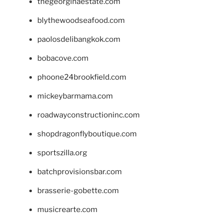
thegeorginaestate.com
blythewoodseafood.com
paolosdelibangkok.com
bobacove.com
phoone24brookfield.com
mickeybarmama.com
roadwayconstructioninc.com
shopdragonflyboutique.com
sportszilla.org
batchprovisionsbar.com
brasserie-gobette.com
musicrearte.com