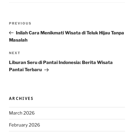
Post
Previous
PREVIOUS
navigation
Post
Inilah Cara Menikmati Wisata di Teluk Hijau Tanpa
Masalah
Next
NEXT
Post
Liburan Seru di Pantai Indonesia: Berita Wisata
Pantai Terbaru
ARCHIVES
March 2026
February 2026