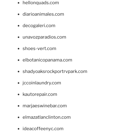
hellonquads.com
diarioanimales.com
decogaleri.com
unavozparadios.com
shoes-vert.com
elbotanicopanama.com
shadyoaksrockportrvpark.com
jccoinlaundry.com
kautorepair.com
marjaeswinebar.com
elmazatlanclinton.com
ideacoffeenyc.com