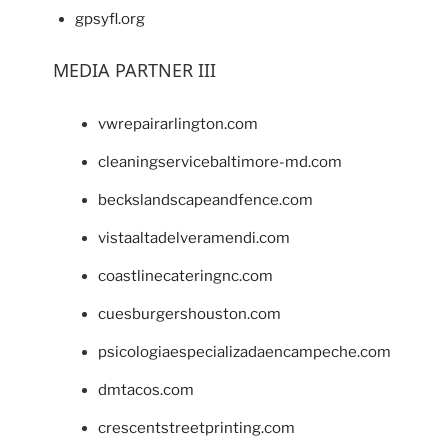
gpsyfl.org
MEDIA PARTNER III
vwrepairarlington.com
cleaningservicebaltimore-md.com
beckslandscapeandfence.com
vistaaltadelveramendi.com
coastlinecateringnc.com
cuesburgershouston.com
psicologiaespecializadaencampeche.com
dmtacos.com
crescentstreetprinting.com