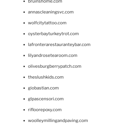
bruinshome.com
annascleaningsvc.com
wolfcitytattoo.com
oysterbayturkeytrot.com
lafronterarestauranteybar.com
lilyandrosetearoom.com
olivesburgberrypatch.com
theslushkids.com
giobastian.com
glpascensori.com
rifloorepoxy.com
woolleymillingandpaving.com