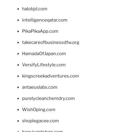
halobjd.com
intelligenceqatar.com
PikaPikaApp.com
takecareofbusinessdfw.org
HamadaOfJapan.com
VersifyLifestyle.com
kingscreekadventures.com
antaeuslabs.com
purelycleanchemdry.com
WishOping.com
shoplegacee.com