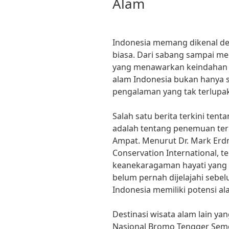
Alam
Indonesia memang dikenal de
biasa. Dari sabang sampai me
yang menawarkan keindahan
alam Indonesia bukan hanya se
pengalaman yang tak terlupa
Salah satu berita terkini tent
adalah tentang penemuan ter
Ampat. Menurut Dr. Mark Erd
Conservation International, t
keanekaragaman hayati yang 
belum pernah dijelajahi sebel
Indonesia memiliki potensi al
Destinasi wisata alam lain ya
Nasional Bromo Tengger Semer