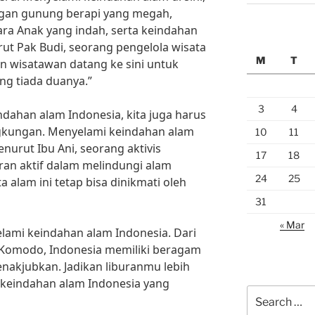
ngan gunung berapi yang megah,
ara Anak yang indah, serta keindahan
ut Pak Budi, seorang pengelola wisata
M
T
an wisatawan datang ke sini untuk
ng tiada duanya.”
3
4
ahan alam Indonesia, kita juga harus
ngkungan. Menyelami keindahan alam
10
11
nurut Ibu Ani, seorang aktivis
17
18
eran aktif dalam melindungi alam
24
25
a alam ini tetap bisa dinikmati oleh
31
« Mar
elami keindahan alam Indonesia. Dari
 Komodo, Indonesia memiliki beragam
enakjubkan. Jadikan liburanmu lebih
 keindahan alam Indonesia yang
Search
for: