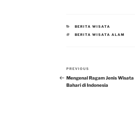
CATEGORIES
BERITA WISATA
TAGS
BERITA WISATA ALAM
Post
Previous
PREVIOUS
navigation
Post
Mengenal Ragam Jenis Wisata
Bahari di Indonesia