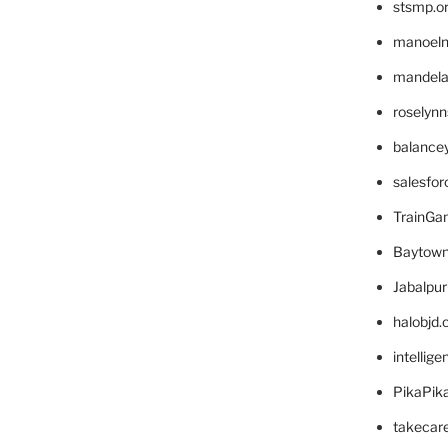
stsmp.o
manoel
mandelae
roselyn
balance
salesfo
TrainG
Baytown
Jabalpu
halobjd
intellig
PikaPik
takecar